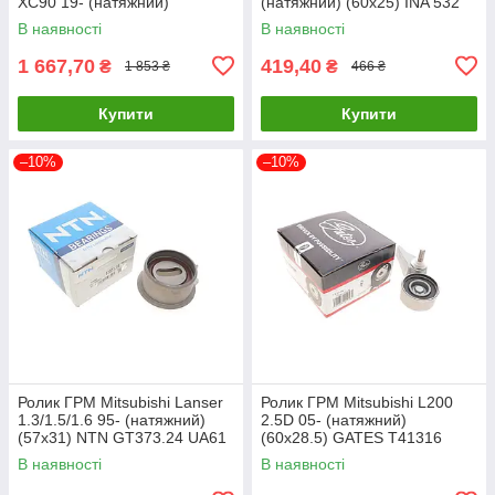
XC90 19- (натяжний)
(натяжний) (60x25) INA 532
(62x25.25) INA 531 1002 10
0997 10 UA61
В наявності
В наявності
UA61
1 667,70
419,40
₴
₴
1 853 ₴
466 ₴
Купити
Купити
–10%
–10%
Ролик ГРМ Mitsubishi Lanser
Ролик ГРМ Mitsubishi L200
1.3/1.5/1.6 95- (натяжний)
2.5D 05- (натяжний)
(57x31) NTN GT373.24 UA61
(60х28.5) GATES T41316
UA61
В наявності
В наявності