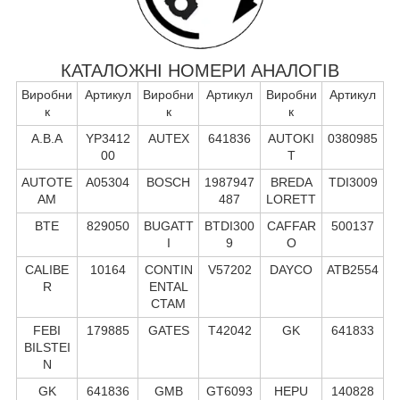
КАТАЛОЖНІ НОМЕРИ АНАЛОГІВ
Виробни
Артикул
Виробни
Артикул
Виробни
Артикул
к
к
к
A.B.A
YP3412
AUTEX
641836
AUTOKI
0380985
00
T
AUTOTE
A05304
BOSCH
1987947
BREDA
TDI3009
AM
487
LORETT
BTE
829050
BUGATT
BTDI300
CAFFAR
500137
I
9
O
CALIBE
10164
CONTIN
V57202
DAYCO
ATB2554
R
ENTAL
CTAM
FEBI
179885
GATES
T42042
GK
641833
BILSTEI
N
GK
641836
GMB
GT6093
HEPU
140828