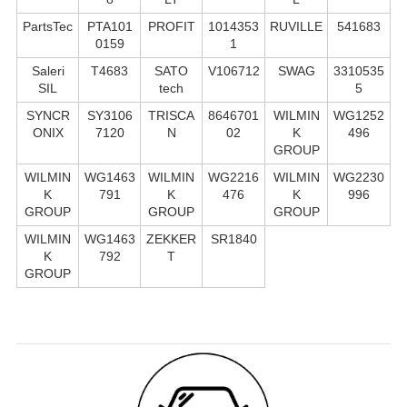
PartsTec
PTA101
PROFIT
1014353
RUVILLE
541683
0159
1
Saleri
T4683
SATO
V106712
SWAG
3310535
SIL
tech
5
SYNCR
SY3106
TRISCA
8646701
WILMIN
WG1252
ONIX
7120
N
02
K
496
GROUP
WILMIN
WG1463
WILMIN
WG2216
WILMIN
WG2230
K
791
K
476
K
996
GROUP
GROUP
GROUP
WILMIN
WG1463
ZEKKER
SR1840
K
792
T
GROUP