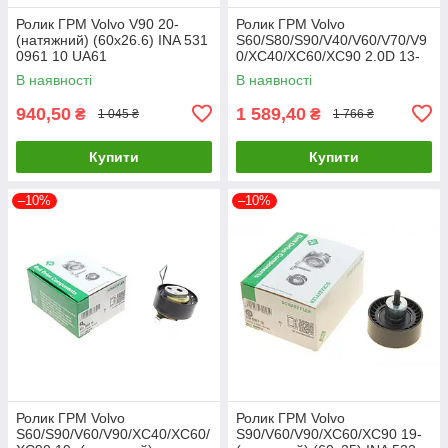
Ролик ГРМ Volvo V90 20-
Ролик ГРМ Volvo
(натяжний) (60x26.6) INA 531
S60/S80/S90/V40/V60/V70/V9
0961 10 UA61
0/XC40/XC60/XC90 2.0D 13-
(натяжний) SNR GT365.13
В наявності
В наявності
UA61
940,50
1 589,40
₴
₴
1 045 ₴
1 766 ₴
Купити
Купити
–10%
–10%
Ролик ГРМ Volvo
Ролик ГРМ Volvo
S60/S90/V60/V90/XC40/XC60/
S90/V60/V90/XC60/XC90 19-