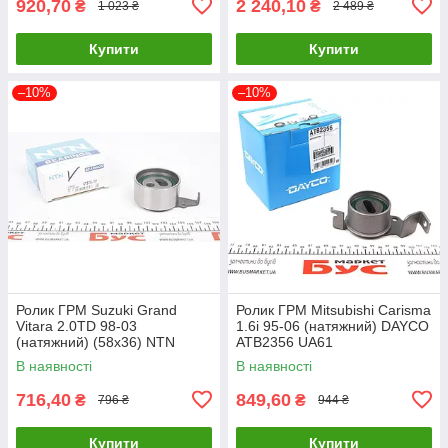
920,70
2 240,10
₴
₴
1 023 ₴
2 489 ₴
Купити
Купити
–10%
–10%
Ролик ГРМ Suzuki Grand
Ролик ГРМ Mitsubishi Carisma
Vitara 2.0TD 98-03
1.6i 95-06 (натяжний) DAYCO
(натяжний) (58x36) NTN
ATB2356 UA61
GT370.12 UA61
В наявності
В наявності
716,40
849,60
₴
₴
796 ₴
944 ₴
Купити
Купити