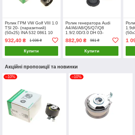
Ролик ГРМ VW Golf VIII 1.0
Ролик генератора Audi
Роли
TSI 20- (паразитний)
A4/A6/A8/Q5/Q7/Q8
1.9d
(50x25) INA 532 0861 10
1.9/2.0D/3.0 DH 03-
(50х
UA61
(натяжний) (90х18) INA
531 
932,40
882,90
1 0
₴
₴
1 036 ₴
981 ₴
531 0880 10 UA61
Купити
Купити
Акційні пропозиції та новинки
–10%
–10%