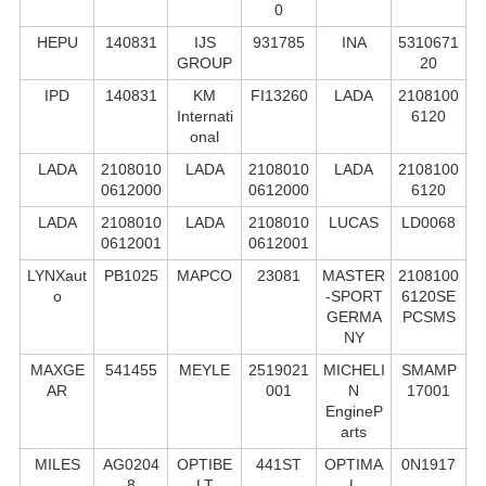
0
HEPU
140831
IJS
931785
INA
5310671
GROUP
20
IPD
140831
KM
FI13260
LADA
2108100
Internati
6120
onal
LADA
2108010
LADA
2108010
LADA
2108100
0612000
0612000
6120
LADA
2108010
LADA
2108010
LUCAS
LD0068
0612001
0612001
LYNXaut
PB1025
MAPCO
23081
MASTER
2108100
o
-SPORT
6120SE
GERMA
PCSMS
NY
MAXGE
541455
MEYLE
2519021
MICHELI
SMAMP
AR
001
N
17001
EngineP
arts
MILES
AG0204
OPTIBE
441ST
OPTIMA
0N1917
8
LT
L