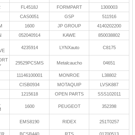
R
FL4518J
FORMPART
1300003
CAS0051
GSP
511916
M
1600
JP GROUP
4140202200
N
052040914
KAWE
850038802
4235914
LYNXauto
C8175
VE
ORT
29529PCSMS
Metalcaucho
04651
Y
11146100001
MONROE
L38802
CISB0934
MOTAQUIP
LVSK887
1215618
OPEN PARTS
SSS102011
L
1600
PEUGEOT
352398
M
N
EMS8190
RIDEX
251T0257
ER
BCSB440
RTS
01700513