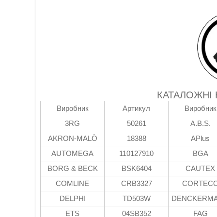
КАТАЛОЖНІ
Виробник
Артикул
Виробник
3RG
50261
A.B.S.
AKRON-MALÒ
18388
APlus
AUTOMEGA
110127910
BGA
BORG & BECK
BSK6404
CAUTEX
COMLINE
CRB3327
CORTEC
DELPHI
TD503W
DENCKERM
ETS
04SB352
FAG