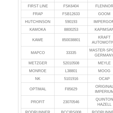
FIRST LINE
FSK6404
FLENNO
FRAP
FSB12633
GOOM
HUTCHINSON
590193
IMPERGO
KAMOKA
8800253
KAPIMSA
KRAFT
KAWE
850038801
AUTOMOTI
MASTER-SP
MAPCO
33335
GERMAN
METZGER
52010508
MEYLE
MONROE
L38801
MOOG
NK
5101916
OCAP
ORIGINA
OPTIMAL
F85629
IMPERIU
QUINTO
PROFIT
23070546
HAZELL
RODRUNNER
BCCIBS008
RODRUNN