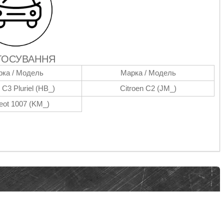
ТОСУВАННЯ
ка / Модель
Марка / Модель
 C3 Pluriel (HB_)
Citroen C2 (JM_)
eot 1007 (KM_)