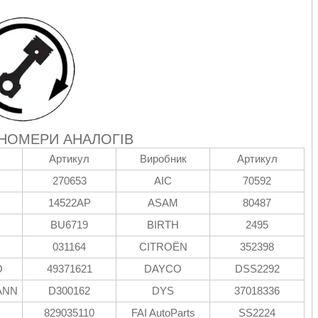
 НОМЕРИ АНАЛОГІВ
Артикул
Виробник
Артикул
270653
AIC
70592
14522AP
ASAM
80487
BU6719
BIRTH
2495
031164
CITROËN
352398
O
49371621
DAYCO
DSS2292
ANN
D300162
DYS
37018336
829035110
FAI AutoParts
SS2224