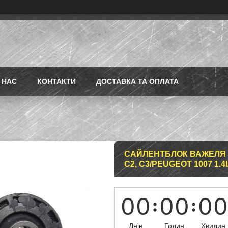
 НАС
КОНТАКТИ
ДОСТАВКА ТА ОПЛАТА
САЙЛЕНТБЛОК ВАЖЕЛЯ 
C2, C3/PEUGEOT 1007 1.4I/
0
0
0
0
0
0
Днів
Годин
Хвилин