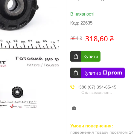
В наявності
Код:
22635
318,60 ₴
354 ₴
Купити
Купити з
+380 (67) 394-65-45
Стіл замовлень
повернення товару протягом 14