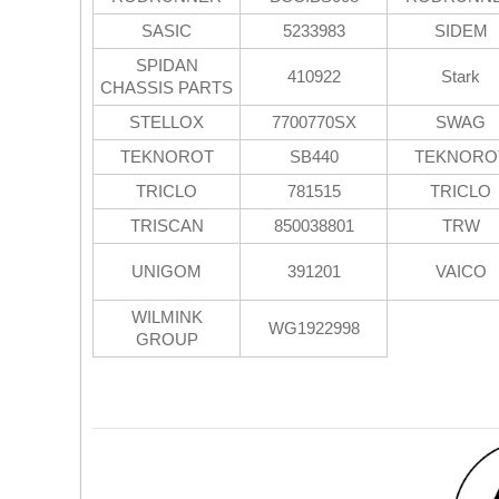
SASIC
5233983
SIDEM
SPIDAN
410922
Stark
CHASSIS PARTS
STELLOX
7700770SX
SWAG
TEKNOROT
SB440
TEKNORO
TRICLO
781515
TRICLO
TRISCAN
850038801
TRW
UNIGOM
391201
VAICO
WILMINK
WG1922998
GROUP