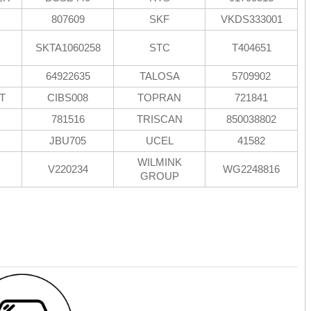
807609
SKF
VKDS333001
SKTA1060258
STC
T404651
64922635
TALOSA
5709902
T
CIBS008
TOPRAN
721841
781516
TRISCAN
850038802
JBU705
UCEL
41582
WILMINK
V220234
WG2248816
GROUP