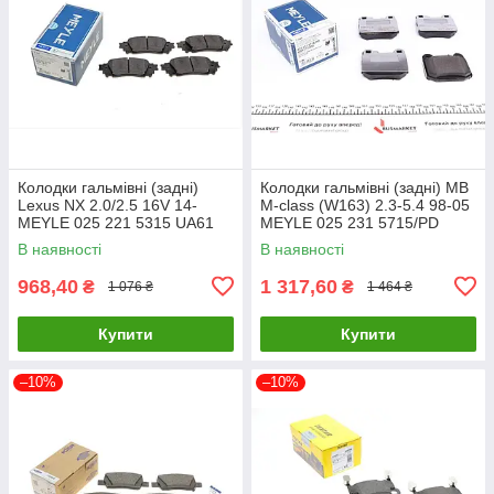
Колодки гальмівні (задні)
Колодки гальмівні (задні) MB
Lexus NX 2.0/2.5 16V 14-
M-class (W163) 2.3-5.4 98-05
MEYLE 025 221 5315 UA61
MEYLE 025 231 5715/PD
UA61
В наявності
В наявності
968,40
1 317,60
₴
₴
1 076 ₴
1 464 ₴
Купити
Купити
–10%
–10%