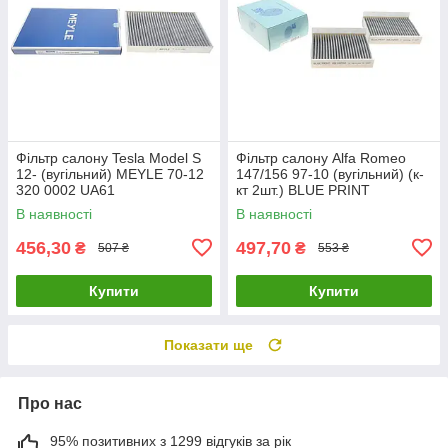
Фільтр салону Tesla Model S
Фільтр салону Alfa Romeo
12- (вугільний) MEYLE 70-12
147/156 97-10 (вугільний) (к-
320 0002 UA61
кт 2шт.) BLUE PRINT
ADL142518 UA61
В наявності
В наявності
456,30
497,70
₴
₴
507 ₴
553 ₴
Купити
Купити
Показати ще
Про нас
95% позитивних з 1299 відгуків за рік