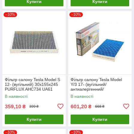
Купити
Купити
–10%
–10%
Фільтр салону Tesla Model S
Фільтр салону Tesla Model
12- (вугільний) 30x155x245
Y/3 17- (вугільний/
PURFLUX AHC734 UA61
антиалергенний/
антибактеріальний) BOSCH 0
В наявності
В наявності
986 628 583 UA61
359,10
601,20
₴
₴
399 ₴
668 ₴
Купити
Купити
–10%
–10%