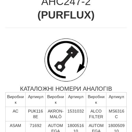
AHC247-2
(
PURFLUX
)
КАТАЛОЖНІ НОМЕРИ АНАЛОГІВ
Виробни
Артикул
Виробни
Артикул
Виробни
Артикул
к
к
к
AC
PUK116
AKRON-
1531032
ALCO
MS6316
8E
MALÒ
FILTER
C
ASAM
71692
AUTOM
1800516
AUTOM
1800509
EGA
10
EGA
10