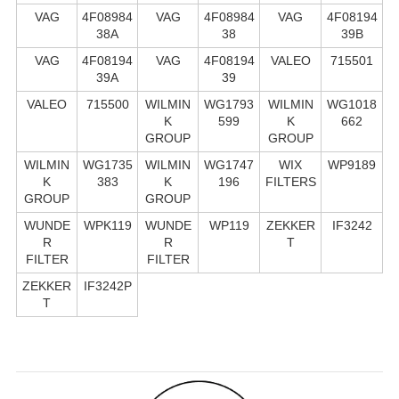
VAG
4F08984
VAG
4F08984
VAG
4F08194
38A
38
39B
VAG
4F08194
VAG
4F08194
VALEO
715501
39A
39
VALEO
715500
WILMIN
WG1793
WILMIN
WG1018
K
599
K
662
GROUP
GROUP
WILMIN
WG1735
WILMIN
WG1747
WIX
WP9189
K
383
K
196
FILTERS
GROUP
GROUP
WUNDE
WPK119
WUNDE
WP119
ZEKKER
IF3242
R
R
T
FILTER
FILTER
ZEKKER
IF3242P
T