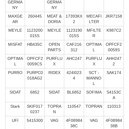
GERMA
GERMA
NY
NY
MAXGE
260445
MEAT &
17393KX
MECAFI
JKR7158
AR
DORIA
2
LTER
MEYLE
1123200
MEYLE
1123190
MFILTE
K987C2
015S
015S
R
MISFAT
HB435C
OPEN
CAF216
OPTIMA
OPFCF2
PARTS
312
L
0059S
OPTIMA
OPFCF2
PURFLU
AHC247
PURFLU
AHH247
L
0059CS
X
X
2
PURRO
PURPC0
RIDEX
424I023
SCT -
SAK174
018AG2
4
MANNO
L
SIDAT
6852
SIDAT
BL6852
SOFIMA
S4153C
A
Stark
SKIF017
TOPRA
110547
TOPRAN
110313
0237
N
UFI
5415300
VAG
4F08984
VAG
4F08984
38C
38B