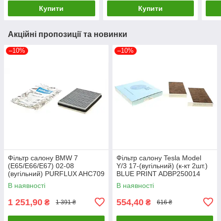
Купити
Купити
Акційні пропозиції та новинки
–10%
–10%
Фільтр салону BMW 7
Фільтр салону Tesla Model
(E65/E66/E67) 02-08
Y/3 17-(вугільний) (к-кт 2шт.)
(вугільний) PURFLUX AHC709
BLUE PRINT ADBP250014
UA61
UA61
В наявності
В наявності
1 251,90
554,40
₴
₴
1 391 ₴
616 ₴