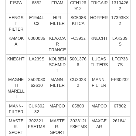
FISPA
6852
FRAM
CFH126
FRIGAIR
1310426
912
2
HENGS
E1944L
HIFI
SC5086
HOFFER
17393KX
T
C2
FILTER
KITCA
2
FILTER
KAMOK
6080035
KLAXCA
FC393z
KNECHT
LAK239
A
R
S
FRANCE
KNECHT
LA239S
KOLBEN
5001376
LUCAS
LFCP33
SCHMID
6
FILTERS
7S
T
MAGNE
3502030
MANN-
CU3023
MANN-
FP30232
TI
62610
FILTER
2
FILTER
MARELL
I
MANN-
CUK302
MAPCO
65800
MAPCO
67802
FILTER
32
MASTE
302321I
MASTE
302312I
MAXGE
261841
R-
FSETMS
R-
FSETMS
AR
SPORT
SPORT