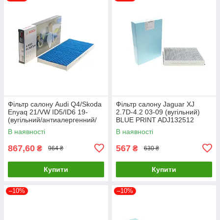
Фільтр салону Audi Q4/Skoda
Фільтр салону Jaguar XJ
Enyaq 21/VW ID5/ID6 19-
2.7D-4.2 03-09 (вугільний)
(вугільний/антиалергенний/
BLUE PRINT ADJ132512
антибактеріал 0 986 628 585
UA61
В наявності
В наявності
UA61
867,60
567
₴
₴
964 ₴
630 ₴
Купити
Купити
–10%
–10%