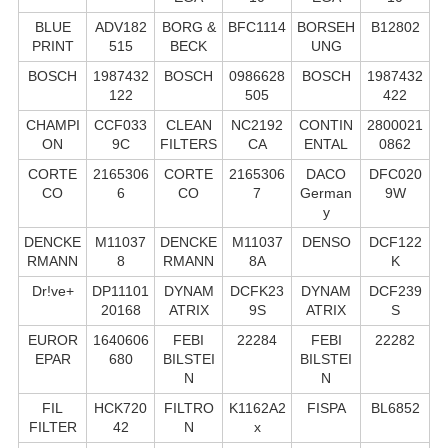
BLUE
ADV182
BORG &
BFC1114
BORSEH
B12802
PRINT
515
BECK
UNG
BOSCH
1987432
BOSCH
0986628
BOSCH
1987432
122
505
422
CHAMPI
CCF033
CLEAN
NC2192
CONTIN
2800021
ON
9C
FILTERS
CA
ENTAL
0862
CORTE
2165306
CORTE
2165306
DACO
DFC020
CO
6
CO
7
German
9W
y
DENCKE
M11037
DENCKE
M11037
DENSO
DCF122
RMANN
8
RMANN
8A
K
Dr!ve+
DP11101
DYNAM
DCFK23
DYNAM
DCF239
20168
ATRIX
9S
ATRIX
S
EUROR
1640606
FEBI
22284
FEBI
22282
EPAR
680
BILSTEI
BILSTEI
N
N
FIL
HCK720
FILTRO
K1162A2
FISPA
BL6852
FILTER
42
N
x