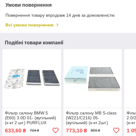
Умови повернення
Повернення товару впродовж 14 днів за домовленістю
Всі умови повернення
Подібні товари компанії
Фільтр салону BMW 5
Фільтр салону MB S-class
Філь
(E60) 3.0D 01- (вугільний)
(W221/C216) 05-
2.0/
(к-кт 2 шт.) PURFLUX
(вугільний) (к-кт 2шт.)
(к-к
AHC219-2 UA61
BLUE PRINT ADU172515
FIL
633,60
773,10
1 0
₴
₴
704 ₴
859 ₴
UA61