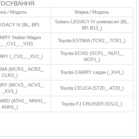
ТОСУВАННЯ
ка / Модель
Марка / Модель
Subaru LEGACY IV универсал (BL,
EGACY IV (BL, BP)
BP, B13_)
AMRY Station Wagon
Toyota ESTIMA (TCR2_, TCR1_)
_, _CV1_, _V10)
Toyota ECHO (SCP1_, NLP1_,
MRY (_CV2_, _XV2_)
NCP1_)
IMA (MCR3_, ACR3_,
Toyota CAMRY седан (_XV4_)
CLR3_)
MRY (MCV3_, ACV3_,
Toyota CELICA (ST20_, AT20_)
_XV3_)
HARD (ATH1_, MNH1_,
Toyota FJ CRUISER (GSJ1_)
ANH1_)