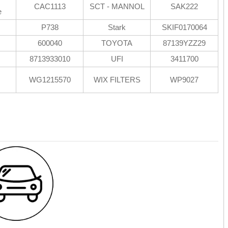
CAC1113
SCT - MANNOL
SAK222
e
P738
Stark
SKIF0170064
600040
TOYOTA
87139YZZ29
8713933010
UFI
3411700
WG1215570
WIX FILTERS
WP9027