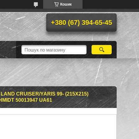
Кошик
+380 (67) 394-65-45
AND CRUISER/YARIS 99- (215X215)
MIDT 50013947 UA61