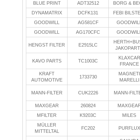
BLUE PRINT
ADT32512
BORG & BE
DYNAMATRIX
DCFK131
FEBI BILST
GOODWILL
AG581CF
GOODWIL
GOODWILL
AG170CFC
GOODWIL
HERTH+BU
HENGST FILTER
E2915LC
JAKOPAR
KLAXCA
KAVO PARTS
TC1003C
FRANCE
KRAFT
MAGNETI
1733730
AUTOMOTIVE
MARELLI
MANN-FILTER
CUK2226
MANN-FILT
MAXGEAR
260824
MAXGEA
MFILTER
K9203C
MILES
MÜLLER
FC202
PURFLU
MITTELTAL