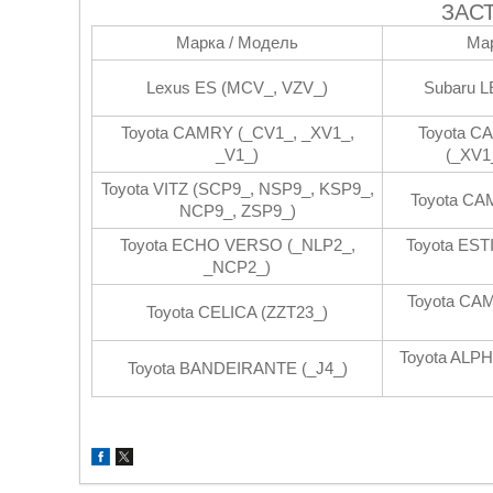
ЗАС
Марка / Модель
Мар
Lexus ES (MCV_, VZV_)
Subaru L
Toyota CAMRY (_CV1_, _XV1_,
Toyota C
_V1_)
(_XV1
Toyota VITZ (SCP9_, NSP9_, KSP9_,
Toyota CA
NCP9_, ZSP9_)
Toyota ECHO VERSO (_NLP2_,
Toyota EST
_NCP2_)
Toyota CA
Toyota CELICA (ZZT23_)
Toyota ALP
Toyota BANDEIRANTE (_J4_)