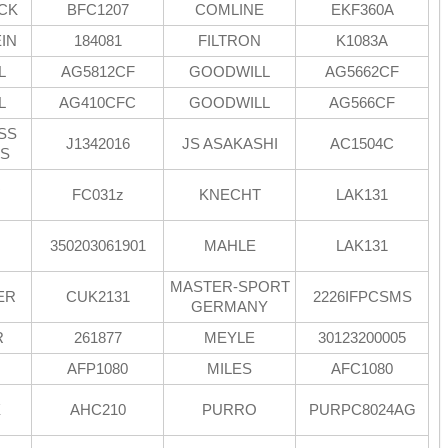
CK
BFC1207
COMLINE
EKF360A
EIN
184081
FILTRON
K1083A
L
AG5812CF
GOODWILL
AG5662CF
L
AG410CFC
GOODWILL
AG566CF
SS
J1342016
JS ASAKASHI
AC1504C
TS
R
FC031z
KNECHT
LAK131
350203061901
MAHLE
LAK131
MASTER-SPORT
ER
CUK2131
2226IFPCSMS
GERMANY
R
261877
MEYLE
30123200005
AFP1080
MILES
AFC1080
X
AHC210
PURRO
PURPC8024AG