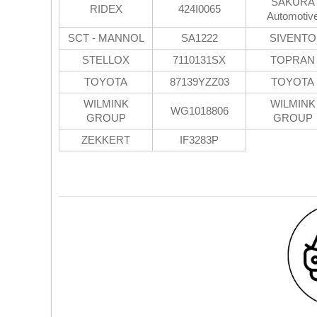
SAKURA
RIDEX
424I0065
Automotiv
SCT - MANNOL
SA1222
SIVENTO
STELLOX
7110131SX
TOPRAN
TOYOTA
87139YZZ03
TOYOTA
WILMINK
WILMINK
WG1018806
GROUP
GROUP
ZEKKERT
IF3283P