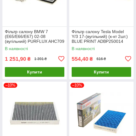
Фільтр салону BMW 7
Фільтр салону Tesla Model
(E65/E66/E67) 02-08
Y/3 17-(вугільний) (к-кт 2шт.)
(вугільний) PURFLUX AHC709
BLUE PRINT ADBP250014
UA61
UA61
В наявності
В наявності
1 251,90
554,40
₴
₴
1 391 ₴
616 ₴
Купити
Купити
–10%
–10%