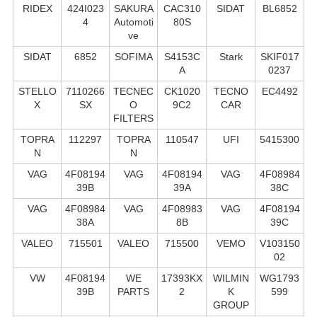
RIDEX
424I023
SAKURA
CAC310
SIDAT
BL6852
4
Automoti
80S
ve
SIDAT
6852
SOFIMA
S4153C
Stark
SKIF017
A
0237
STELLO
7110266
TECNEC
CK1020
TECNO
EC4492
X
SX
O
9C2
CAR
FILTERS
TOPRA
112297
TOPRA
110547
UFI
5415300
N
N
VAG
4F08194
VAG
4F08194
VAG
4F08984
39B
39A
38C
VAG
4F08984
VAG
4F08983
VAG
4F08194
38A
8B
39C
VALEO
715501
VALEO
715500
VEMO
V103150
02
VW
4F08194
WE
17393KX
WILMIN
WG1793
39B
PARTS
2
K
599
GROUP