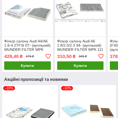
Фільтр салону Audi A4/A6
Фільтр салону Audi A6
Філь
1.8-4.2TFSI 07- (вугільний)
1.8/2.0/2.3 94- (вугільний)
(F30
WUNDER FILTER WPK
WUNDER FILTER WPK 111
(вуг
121 UA61
UA61
FIL
428,40
310,50
378
₴
₴
476 ₴
345 ₴
Купити
Купити
Акційні пропозиції та новинки
–10%
–10%