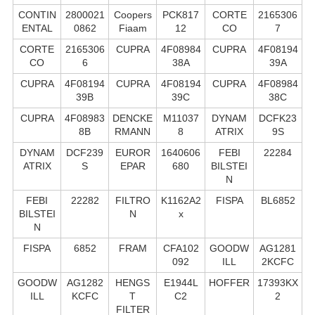
CONTIN
2800021
Coopers
PCK817
CORTE
2165306
ENTAL
0862
Fiaam
12
CO
7
CORTE
2165306
CUPRA
4F08984
CUPRA
4F08194
CO
6
38A
39A
CUPRA
4F08194
CUPRA
4F08194
CUPRA
4F08984
39B
39C
38C
CUPRA
4F08983
DENCKE
M11037
DYNAM
DCFK23
8B
RMANN
8
ATRIX
9S
DYNAM
DCF239
EUROR
1640606
FEBI
22284
ATRIX
S
EPAR
680
BILSTEI
N
FEBI
22282
FILTRO
K1162A2
FISPA
BL6852
BILSTEI
N
x
N
FISPA
6852
FRAM
CFA102
GOODW
AG1281
092
ILL
2KCFC
GOODW
AG1282
HENGS
E1944L
HOFFER
17393KX
ILL
KCFC
T
C2
2
FILTER