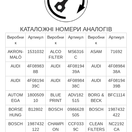
КАТАЛОЖНІ НОМЕРИ АНАЛОГІВ
Виробни
Артикул
Виробни
Артикул
Виробни
Артикул
к
к
к
AKRON-
1531032
ALCO
MS6316
ASAM
71692
MALÒ
FILTER
C
AUDI
4F08983
AUDI
4F08194
AUDI
4F08984
8B
39A
38A
AUDI
4F08194
AUDI
4F08984
AUDI
4F08194
39C
38C
39B
AUTOM
1800509
BLUE
ADV182
BORG &
BFC1114
EGA
10
PRINT
515
BECK
BORSE
B12802
BOSCH
0986628
BOSCH
1987432
HUNG
505
422
BOSCH
1987432
CHAMPI
CCF033
CLEAN
NC2192
122
ON
9C
FILTERS
CA