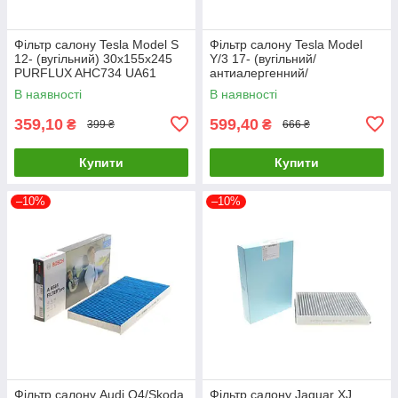
Фільтр салону Tesla Model S
Фільтр салону Tesla Model
12- (вугільний) 30x155x245
Y/3 17- (вугільний/
PURFLUX AHC734 UA61
антиалергенний/
антибактеріальний) BOSCH 0
В наявності
В наявності
986 628 583 UA61
359,10
599,40
₴
₴
399 ₴
666 ₴
Купити
Купити
–10%
–10%
Фільтр салону Audi Q4/Skoda
Фільтр салону Jaguar XJ