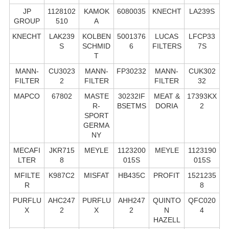
JP
1128102
KAMOK
6080035
KNECHT
LA239S
GROUP
510
A
KNECHT
LAK239
KOLBEN
5001376
LUCAS
LFCP33
S
SCHMID
6
FILTERS
7S
T
MANN-
CU3023
MANN-
FP30232
MANN-
CUK302
FILTER
2
FILTER
FILTER
32
MAPCO
67802
MASTE
30232IF
MEAT &
17393KX
R-
BSETMS
DORIA
2
SPORT
GERMA
NY
MECAFI
JKR715
MEYLE
1123200
MEYLE
1123190
LTER
8
015S
015S
MFILTE
K987C2
MISFAT
HB435C
PROFIT
1521235
R
8
PURFLU
AHC247
PURFLU
AHH247
QUINTO
QFC020
X
2
X
2
N
4
HAZELL