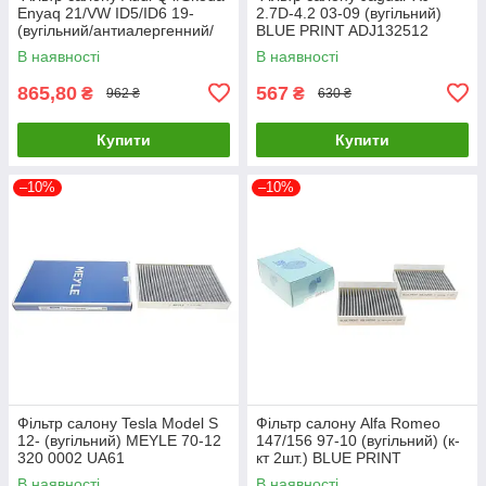
Enyaq 21/VW ID5/ID6 19-
2.7D-4.2 03-09 (вугільний)
(вугільний/антиалергенний/
BLUE PRINT ADJ132512
антибактеріал 0 986 628 585
UA61
В наявності
В наявності
UA61
865,80
567
₴
₴
962 ₴
630 ₴
Купити
Купити
–10%
–10%
Фільтр салону Tesla Model S
Фільтр салону Alfa Romeo
12- (вугільний) MEYLE 70-12
147/156 97-10 (вугільний) (к-
320 0002 UA61
кт 2шт.) BLUE PRINT
ADL142518 UA61
В наявності
В наявності