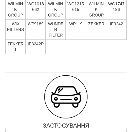
WILMIN
WG1018
WILMIN
WG1215
WILMIN
WG1747
K
662
K
615
K
196
GROUP
GROUP
GROUP
WIX
WP9189
WUNDE
WP119
ZEKKER
IF3242
FILTERS
R
T
FILTER
ZEKKER
IF3242P
T
ЗАСТОСУВАННЯ