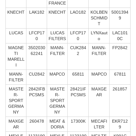
FRANCE
KNECHT
LAK182
KNECHT
LAO182
KOLBEN
5001394
SCHMID
9
T
LUCAS
LFCP17
LUCAS
LFCP17
LYNXaut
LAC101
0
FILTERS
0
o
0C
MAGNE
3502030
MANN-
CUK284
MANN-
FP2842
TI
62241
FILTER
2
FILTER
MARELL
I
MANN-
CU2842
MAPCO
65811
MAPCO
67811
FILTER
MASTE
2842IFB
MASTE
28421IF
MAXGE
261857
R-
PCSMS
R-
PCSMS
AR
SPORT
SPORT
GERMA
GERMA
NY
NY
MAXGE
260478
MEAT &
17300K
MECAFI
EKR712
AR
DORIA
LTER
9
MEYLE
1123190
MEYLE
1123190
MFILTE
K991C