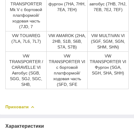
TRANSPORTER
фургон (7HA, 7HH,
автобус (7HB, 7HJ,
Mk V c бортовой
7EA, 7EH)
7EB, 7EJ, 7EF)
платформой/
ходовая часть
(7JD, 7
VW TOUAREG
VW AMAROK (2HA,
VW MULTIVAN VI
(7LA, 7L6, 7L7)
2HB, S1B, S6B,
(SGF, SGM, SGN,
S7A, S7B)
SHM, SHN)
VW
VW
VW
TRANSPORTER /
TRANSPORTER VI
TRANSPORTER VI
CARAVELLE VI
c бортовой
Фургон (SGA,
Автобус (SGB,
платформой/
SGH, SHA, SHH)
SGG, SGJ, SGC,
ходовая часть
SHB,
(SFD, SFE
Приховати
Характеристики