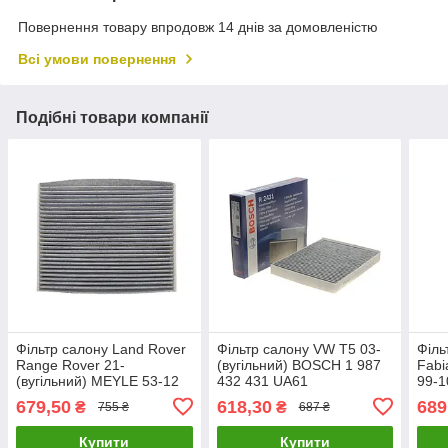
Повернення товару впродовж 14 днів за домовленістю
Всі умови повернення
Подібні товари компанії
Фільтр салону Land Rover
Фільтр салону VW T5 03-
Філь
Range Rover 21-
(вугільний) BOSCH 1 987
Fabi
(вугільний) MEYLE 53-12
432 431 UA61
99-1
320 0005 UA61
112 
679,50
618,30
689
₴
₴
755 ₴
687 ₴
Купити
Купити