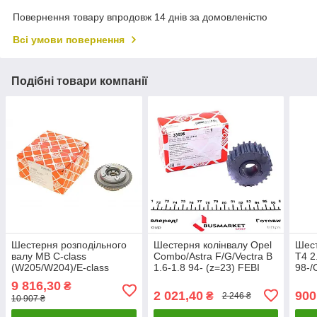
Повернення товару впродовж 14 днів за домовленістю
Всі умови повернення
Подібні товари компанії
Шестерня розподільного
Шестерня колінвалу Opel
Шест
валу MB C-class
Combo/Astra F/G/Vectra B
T4 2
(W205/W204)/E-class
1.6-1.8 94- (z=23) FEBI
98-/
(W212/W213) 07- (M274)
BILSTEIN 33695 UA61
BILS
9 816,30
₴
FEBI BILSTEIN 175346
2 021,40
900
₴
2 246 ₴
10 907 ₴
UA61