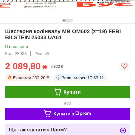
Шестерня колінвалу MB OM602 (z=19) FEBI
BILSTEIN 25033 UA61
В наявності
Код: 25033
Роздріб
2 089,80
₴
2 322 ₴
Економія
232.20 ₴
Залишилось
17:33:10
Купити
або
Купити з
Що таке купити з Пром?