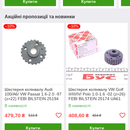
Купити
Купити
Акційні пропозиції та новинки
–10%
–10%
Шестерня колінвалу Audi
Шестерня колінвалу VW Golf
100/A6/ VW Passat 1.6-2.0 -97
II/III/IV/ Polo 1.0-1.6 -02 (z=26)
(z=22) FEBI BILSTEIN 25194
FEBI BILSTEIN 25174 UA61
UA61
В наявності
В наявності
479,70
408,60
₴
₴
533 ₴
454 ₴
Купити
Купити