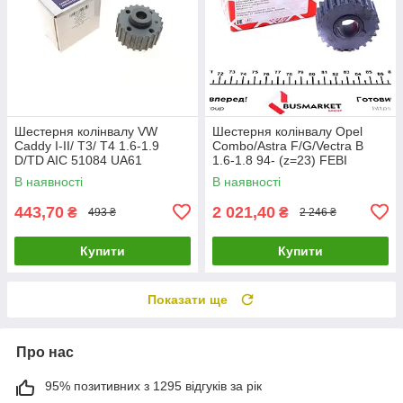
Шестерня колінвалу VW
Шестерня колінвалу Opel
Caddy I-II/ T3/ T4 1.6-1.9
Combo/Astra F/G/Vectra B
D/TD AIC 51084 UA61
1.6-1.8 94- (z=23) FEBI
BILSTEIN 33695 UA61
В наявності
В наявності
443,70
2 021,40
₴
₴
493 ₴
2 246 ₴
Купити
Купити
Показати ще
Про нас
95% позитивних з 1295 відгуків за рік