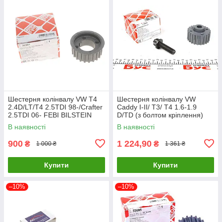
Шестерня колінвалу VW T4
Шестерня колінвалу VW
2.4D/LT/T4 2.5TDI 98-/Crafter
Caddy I-II/ T3/ T4 1.6-1.9
2.5TDI 06- FEBI BILSTEIN
D/TD (з болтом кріплення)
36581 UA61
FEBI BILSTEIN 24674 UA61
В наявності
В наявності
900
1 224,90
₴
₴
1 000 ₴
1 361 ₴
Купити
Купити
–10%
–10%