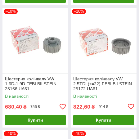
–10%
–10%
Шестерня колінвалу VW
Шестерня колінвалу VW
1.6D-1.9D FEBI BILSTEIN
2.5TDI (z=22) FEBI BILSTEIN
25166 UA61
25172 UA61
В наявності
В наявності
680,40
822,60
₴
₴
756 ₴
914 ₴
Купити
Купити
–10%
–10%