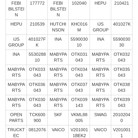
FEBI
177772
FEBI
102040
HEPU
210421
BILSTEI
BILSTEI
N
N
HEPU
210539
HUTCHI
KHC016
IJS
401027K
NSON
M
GROUP
IJS
401027F
INA
5590030
INA
5590030
GROUP
K
10
30
INA
5530288
MABYPA
OTK031
MABYPA
OTK032
10
RTS
043
RTS
043
MABYPA
OTK033
MABYPA
OTK034
MABYPA
OTK035
RTS
043
RTS
043
RTS
043
MABYPA
OTK036
MABYPA
OTK037
MABYPA
OTK038
RTS
043
RTS
043
RTS
043
MABYPA
OTK030
MABYPA
OTK039
MABYPA
OTK039
RTS
043
RTS
143
RTS
043
OPEN
TCK600
SKF
VKML88
SWAG
2010204
PARTS
900
005
0
TRUCKT
0812076
VAICO
V201001
VAICO
V201001
EC
1BEK2
1