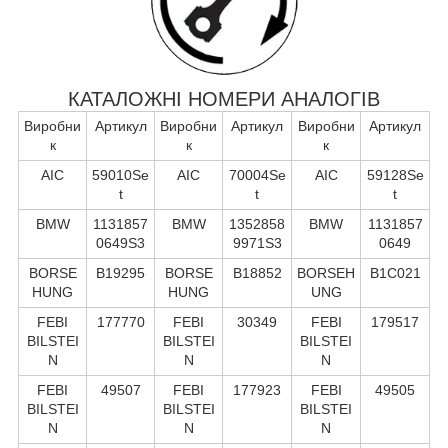
КАТАЛОЖНІ НОМЕРИ АНАЛОГІВ
Виробни
Артикул
Виробни
Артикул
Виробни
Артикул
к
к
к
AIC
59010Se
AIC
70004Se
AIC
59128Se
t
t
t
BMW
1131857
BMW
1352858
BMW
1131857
0649S3
9971S3
0649
BORSE
B19295
BORSE
B18852
BORSEH
B1C021
HUNG
HUNG
UNG
FEBI
177770
FEBI
30349
FEBI
179517
BILSTEI
BILSTEI
BILSTEI
N
N
N
FEBI
49507
FEBI
177923
FEBI
49505
BILSTEI
BILSTEI
BILSTEI
N
N
N