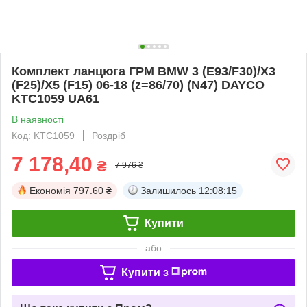
Комплект ланцюга ГРМ BMW 3 (E93/F30)/X3
(F25)/X5 (F15) 06-18 (z=86/70) (N47) DAYCO
KTC1059 UA61
В наявності
Код: KTC1059
Роздріб
7 178,40
₴
7 976 ₴
Економія
797.60 ₴
Залишилось
12:08:14
Купити
або
Купити з