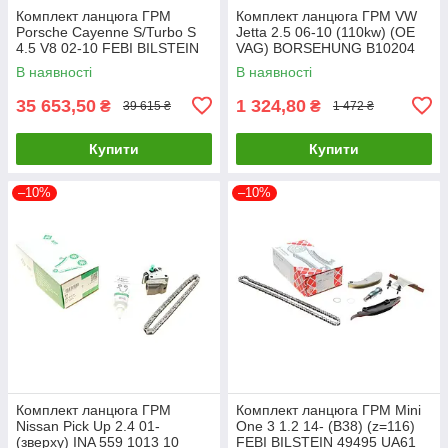
Комплект ланцюга ГРМ
Комплект ланцюга ГРМ VW
Porsche Cayenne S/Turbo S
Jetta 2.5 06-10 (110kw) (OE
4.5 V8 02-10 FEBI BILSTEIN
VAG) BORSEHUNG B10204
171515 UA61
UA61
В наявності
В наявності
35 653,50
1 324,80
₴
₴
39 615 ₴
1 472 ₴
Купити
Купити
–10%
–10%
Комплект ланцюга ГРМ
Комплект ланцюга ГРМ Mini
Nissan Pick Up 2.4 01-
One 3 1.2 14- (B38) (z=116)
(зверху) INA 559 1013 10
FEBI BILSTEIN 49495 UA61