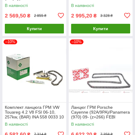
UA61
В наявності
В наявності
2 569,50
2 995,20
₴
₴
2 855 ₴
3 328 ₴
Купити
Купити
–10%
–10%
Комплект ланцюга ГРМ VW
Ланцюг ГРМ Porsche
Touareg 4.2 V8 FSI 06-10,
Cayenne (92A/9PA)/Panamera
257kw, (BAR) INA 558 0033 10
(970) 09- (z=266) FEBI
UA61
BILSTEIN 40777 UA61
В наявності
В наявності
6 582,60
6 622,20
₴
₴
7 314 ₴
7 358 ₴