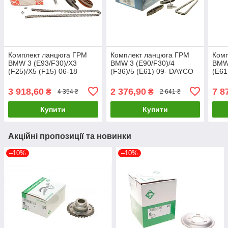
Комплект ланцюга ГРМ
Комплект ланцюга ГРМ
Ком
BMW 3 (E93/F30)/X3
BMW 3 (E90/F30)/4
BMW 
(F25)/X5 (F15) 06-18
(F36)/5 (E61) 09- DAYCO
(E61
(z=86/70) (N47/B47) FEBI
KTC1060 UA61
(N52
BILSTEIN 179517 UA61
AIC 
3 918,60
2 376,90
7 8
₴
₴
4 354 ₴
2 641 ₴
Купити
Купити
Акційні пропозиції та новинки
–10%
–10%