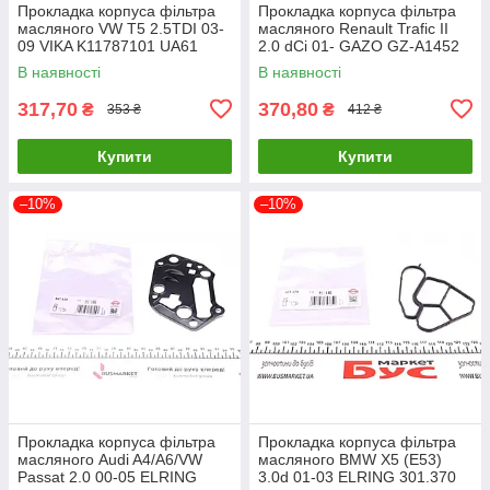
Прокладка корпуса фільтра
Прокладка корпуса фільтра
масляного VW T5 2.5TDI 03-
масляного Renault Trafic II
09 VIKA K11787101 UA61
2.0 dCi 01- GAZO GZ-A1452
UA61
В наявності
В наявності
317,70
370,80
₴
₴
353 ₴
412 ₴
Купити
Купити
–10%
–10%
Прокладка корпуса фільтра
Прокладка корпуса фільтра
масляного Audi A4/A6/VW
масляного BMW X5 (E53)
Passat 2.0 00-05 ELRING
3.0d 01-03 ELRING 301.370