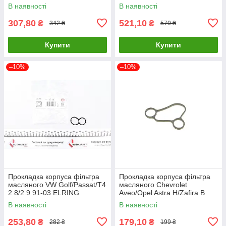
627.522 UA61
UA61
В наявності
В наявності
307,80
521,10
₴
₴
342 ₴
579 ₴
Купити
Купити
–10%
–10%
Прокладка корпуса фільтра
Прокладка корпуса фільтра
масляного VW Golf/Passat/T4
масляного Chevrolet
2.8/2.9 91-03 ELRING
Aveo/Opel Astra H/Zafira B
616.770 UA61
1.4/1.6 06- ELRING 539.450
В наявності
В наявності
UA61
253,80
179,10
₴
₴
282 ₴
199 ₴