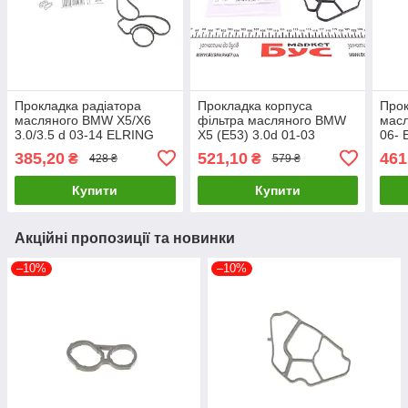
Прокладка радіатора
Прокладка корпуса
Прок
масляного BMW X5/X6
фільтра масляного BMW
масл
3.0/3.5 d 03-14 ELRING
X5 (E53) 3.0d 01-03
06- 
151.980 UA61
ELRING 301.370 UA61
385,20
521,10
461
₴
₴
428 ₴
579 ₴
Купити
Купити
Акційні пропозиції та новинки
–10%
–10%