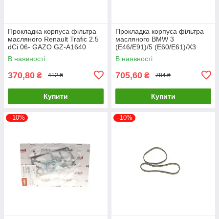
Прокладка корпуса фільтра
Прокладка корпуса фільтра
масляного Renault Trafic 2.5
масляного BMW 3
dCi 06- GAZO GZ-A1640
(E46/E91)/5 (E60/E61)/X3
UA61
(E83) 2.0D 98-12 M47 BMW
В наявності
В наявності
11427787695 UA61
370,80
705,60
₴
₴
412 ₴
784 ₴
Купити
Купити
–10%
–10%