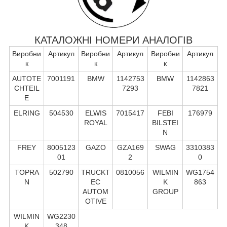
КАТАЛОЖНІ НОМЕРИ АНАЛОГІВ
Виробни
Артикул
Виробни
Артикул
Виробни
Артикул
к
к
к
AUTOTE
7001191
BMW
1142753
BMW
1142863
CHTEIL
7293
7821
E
ELRING
504530
ELWIS
7015417
FEBI
176979
ROYAL
BILSTEI
N
FREY
8005123
GAZO
GZA169
SWAG
3310383
01
2
0
TOPRA
502790
TRUCKT
0810056
WILMIN
WG1754
N
EC
K
863
AUTOM
GROUP
OTIVE
WILMIN
WG2230
K
348