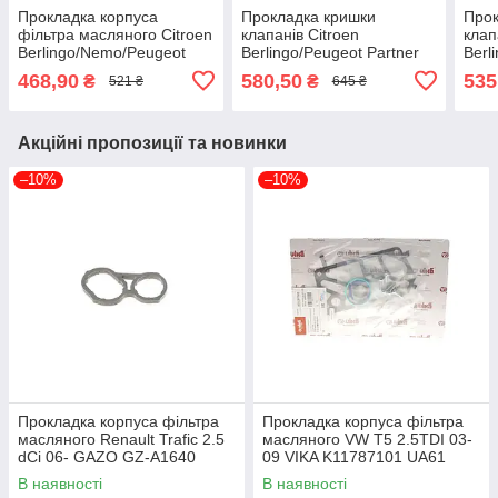
Прокладка корпуса
Прокладка кришки
Прок
фільтра масляного Citroen
клапанів Citroen
клап
Berlingo/Nemo/Peugeot
Berlingo/Peugeot Partner
Berl
Partner 1.4-1.6HDI 05-
1.6/1.6 VTi 09- CORTECO
1.6/
468,90
580,50
535
₴
₴
521 ₴
645 ₴
ELRING 262.490 UA61
440507P UA61
EP2
Акційні пропозиції та новинки
–10%
–10%
Прокладка корпуса фільтра
Прокладка корпуса фільтра
масляного Renault Trafic 2.5
масляного VW T5 2.5TDI 03-
dCi 06- GAZO GZ-A1640
09 VIKA K11787101 UA61
UA61
В наявності
В наявності