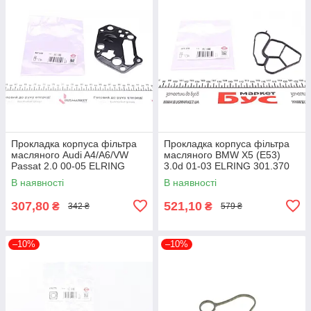
Прокладка корпуса фільтра
Прокладка корпуса фільтра
масляного Audi A4/A6/VW
масляного BMW X5 (E53)
Passat 2.0 00-05 ELRING
3.0d 01-03 ELRING 301.370
627.522 UA61
UA61
В наявності
В наявності
307,80
521,10
₴
₴
342 ₴
579 ₴
–10%
–10%