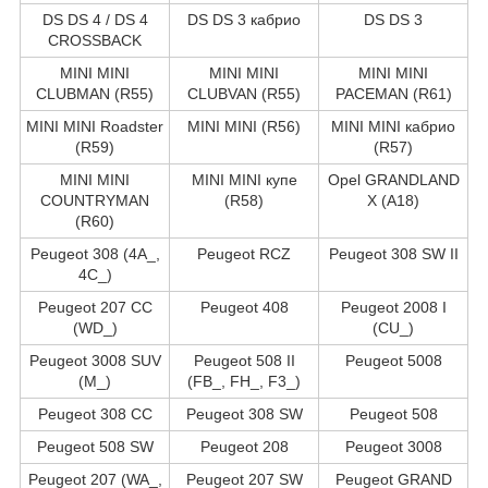
DS DS 4 / DS 4
DS DS 3 кабрио
DS DS 3
CROSSBACK
MINI MINI
MINI MINI
MINI MINI
CLUBMAN (R55)
CLUBVAN (R55)
PACEMAN (R61)
MINI MINI Roadster
MINI MINI (R56)
MINI MINI кабрио
(R59)
(R57)
MINI MINI
MINI MINI купе
Opel GRANDLAND
COUNTRYMAN
(R58)
X (A18)
(R60)
Peugeot 308 (4A_,
Peugeot RCZ
Peugeot 308 SW II
4C_)
Peugeot 207 CC
Peugeot 408
Peugeot 2008 I
(WD_)
(CU_)
Peugeot 3008 SUV
Peugeot 508 II
Peugeot 5008
(M_)
(FB_, FH_, F3_)
Peugeot 308 CC
Peugeot 308 SW
Peugeot 508
Peugeot 508 SW
Peugeot 208
Peugeot 3008
Peugeot 207 (WA_,
Peugeot 207 SW
Peugeot GRAND