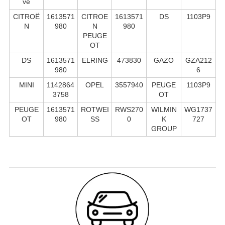
ve
CITROË
1613571
CITROE
1613571
DS
1103P9
N
980
N
980
PEUGE
OT
DS
1613571
ELRING
473830
GAZO
GZA212
980
6
MINI
1142864
OPEL
3557940
PEUGE
1103P9
3758
OT
PEUGE
1613571
ROTWEI
RWS270
WILMIN
WG1737
OT
980
SS
0
K
727
GROUP