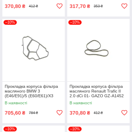
370,80
317,70
₴
₴
412 ₴
353 ₴
–10%
–10%
Прокладка корпуса фільтра
Прокладка корпуса фільтра
масляного BMW 3
масляного Renault Trafic II
(E46/E91)/5 (E60/E61)/X3
2.0 dCi 01- GAZO GZ-A1452
(E83) 2.0D 98-12 M47 BMW
UA61
В наявності
В наявності
11427787695 UA61
705,60
370,80
₴
₴
784 ₴
412 ₴
–10%
–10%