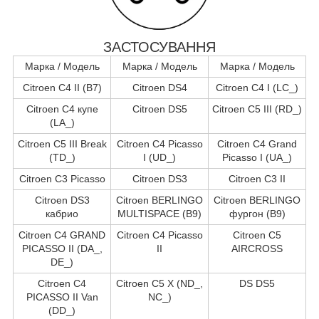
ЗАСТОСУВАННЯ
Марка / Модель
Марка / Модель
Марка / Модель
Citroen C4 II (B7)
Citroen DS4
Citroen C4 I (LC_)
Citroen C4 купе
Citroen DS5
Citroen C5 III (RD_)
(LA_)
Citroen C5 III Break
Citroen C4 Picasso
Citroen C4 Grand
(TD_)
I (UD_)
Picasso I (UA_)
Citroen C3 Picasso
Citroen DS3
Citroen C3 II
Citroen DS3
Citroen BERLINGO
Citroen BERLINGO
кабрио
MULTISPACE (B9)
фургон (B9)
Citroen C4 GRAND
Citroen C4 Picasso
Citroen C5
PICASSO II (DA_,
II
AIRCROSS
DE_)
Citroen C4
Citroen C5 X (ND_,
DS DS5
PICASSO II Van
NC_)
(DD_)