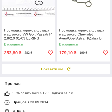
Прокладка корпуса фільтра
Прокладка корпуса фільтра
масляного VW Golf/Passat/T4
масляного Chevrolet
2.8/2.9 91-03 ELRING
Aveo/Opel Astra H/Zafira B
616.770 UA61
1.4/1.6 06- ELRING 539.450
В наявності
В наявності
UA61
253,80
179,10
₴
₴
282 ₴
199 ₴
Показати ще
Про нас
95% позитивних з 1299 відгуків за рік
Працює з 23.09.2014
м. Київ