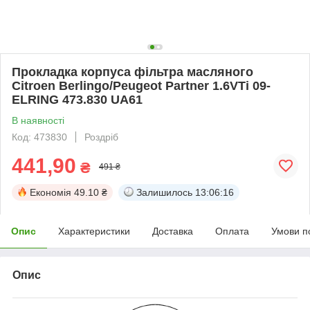
Прокладка корпуса фільтра масляного
Citroen Berlingo/Peugeot Partner 1.6VTi 09-
ELRING 473.830 UA61
В наявності
Код: 473830
Роздріб
441,90
₴
491 ₴
Економія
49.10 ₴
Залишилось
13:06:15
Опис
Характеристики
Доставка
Оплата
Умови п
Опис