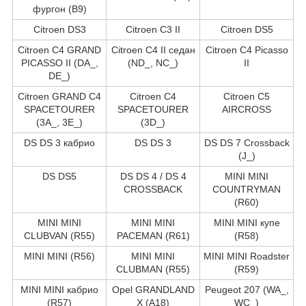
фургон (B9)
Citroen DS3
Citroen C3 II
Citroen DS5
Citroen C4 GRAND
Citroen C4 II седан
Citroen C4 Picasso
PICASSO II (DA_,
(ND_, NC_)
II
DE_)
Citroen GRAND C4
Citroen C4
Citroen C5
SPACETOURER
SPACETOURER
AIRCROSS
(3A_, 3E_)
(3D_)
DS DS 3 кабрио
DS DS 3
DS DS 7 Crossback
(J_)
DS DS5
DS DS 4 / DS 4
MINI MINI
CROSSBACK
COUNTRYMAN
(R60)
MINI MINI
MINI MINI
MINI MINI купе
CLUBVAN (R55)
PACEMAN (R61)
(R58)
MINI MINI (R56)
MINI MINI
MINI MINI Roadster
CLUBMAN (R55)
(R59)
MINI MINI кабрио
Opel GRANDLAND
Peugeot 207 (WA_,
(R57)
X (A18)
WC_)