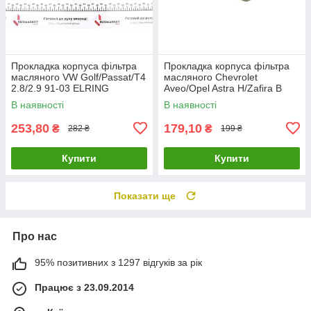
Прокладка корпуса фільтра
Прокладка корпуса фільтра
масляного VW Golf/Passat/T4
масляного Chevrolet
2.8/2.9 91-03 ELRING
Aveo/Opel Astra H/Zafira B
616.770 UA61
1.4/1.6 06- ELRING 539.450
В наявності
В наявності
UA61
253,80
179,10
₴
₴
282 ₴
199 ₴
Купити
Купити
Показати ще
Про нас
95% позитивних з 1297 відгуків за рік
Працює з 23.09.2014