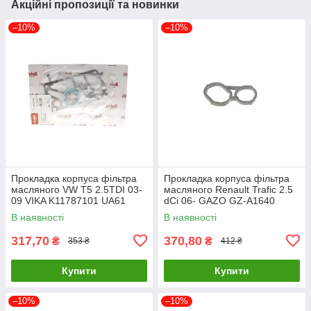
Акційні пропозиції та новинки
–10%
–10%
Прокладка корпуса фільтра
Прокладка корпуса фільтра
масляного VW T5 2.5TDI 03-
масляного Renault Trafic 2.5
09 VIKA K11787101 UA61
dCi 06- GAZO GZ-A1640
UA61
В наявності
В наявності
317,70
370,80
₴
₴
353 ₴
412 ₴
Купити
Купити
–10%
–10%