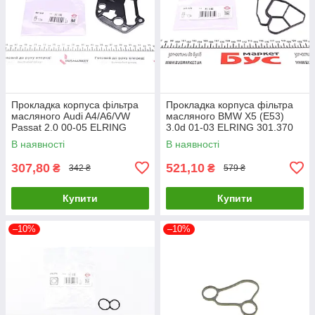
Прокладка корпуса фільтра
Прокладка корпуса фільтра
масляного Audi A4/A6/VW
масляного BMW X5 (E53)
Passat 2.0 00-05 ELRING
3.0d 01-03 ELRING 301.370
627.522 UA61
UA61
В наявності
В наявності
307,80
521,10
₴
₴
342 ₴
579 ₴
Купити
Купити
–10%
–10%