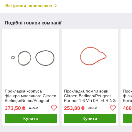
Всі умови повернення
Подібні товари компанії
Прокладка корпуса
Прокладка помпи води
Прок
фільтра масляного Citroen
Citroen Berlingo/Peugeot
філь
Berlingo/Nemo/Peugeot
Partner 1.6 VTi 09- ELRING
Berl
Partner 1.4-1.6 16V 96- (к-
906.420 UA61
Part
373,50
253,80
468
₴
₴
415 ₴
282 ₴
кт) GZ-A1547 UA61
ELR
Купити
Купити