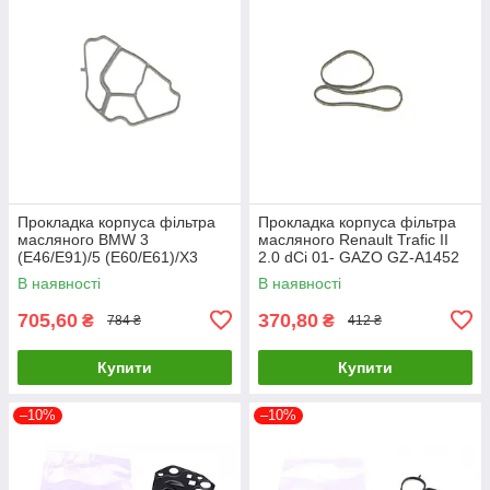
Прокладка корпуса фільтра
Прокладка корпуса фільтра
масляного BMW 3
масляного Renault Trafic II
(E46/E91)/5 (E60/E61)/X3
2.0 dCi 01- GAZO GZ-A1452
(E83) 2.0D 98-12 M47 BMW
UA61
В наявності
В наявності
11427787695 UA61
705,60
370,80
₴
₴
784 ₴
412 ₴
Купити
Купити
–10%
–10%