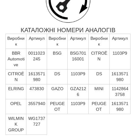
КАТАЛОЖНІ НОМЕРИ АНАЛОГІВ
Виробни
Артикул
Виробни
Артикул
Виробни
Артикул
к
к
к
BBR
0011023
BSG
BSG701
CITROË
1103P9
Automoti
245
16001
N
ve
CITROË
1613571
DS
1103P9
DS
1613571
N
980
980
ELRING
473830
GAZO
GZA212
MINI
1142864
6
3758
OPEL
3557940
PEUGE
1103P9
PEUGE
1613571
OT
OT
980
WILMIN
WG1737
K
727
GROUP