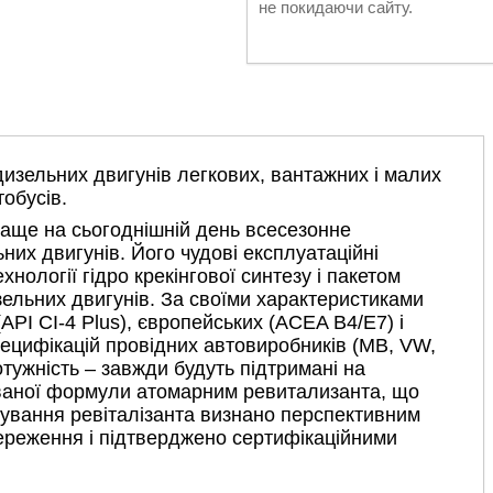
не покидаючи сайту.
изельних двигунів легкових, вантажних і малих
тобусів.
раще на сьогоднішній день всесезонне
их двигунів. Його чудові експлуатаційні
нології гідро крекінгової синтезу і пакетом
ельних двигунів. За своїми характеристиками
PI CI-4 Plus), європейських (ACEA B4/E7) і
пецифікацій провідних автовиробників (MB, VW,
потужність – завжди будуть підтримані на
ованої формули атомарним ревитализанта, що
сування ревіталізанта визнано перспективним
береження і підтверджено сертифікаційними