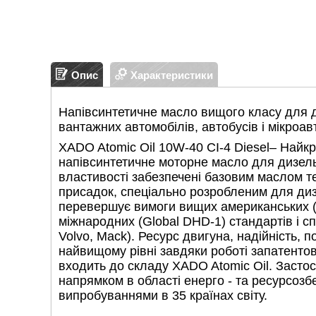
Опис
Характеристики
Напівсинтетичне масло вищого класу для д
вантажних автомобілів, автобусів і мікроав
XADO Atomic Oil 10W-40 CI-4 Diesel– Найк
напівсинтетичне моторне масло для дизельн
властивості забезпечені базовим маслом тех
присадок, спеціально розробленим для диз
перевершує вимоги вищих американських (A
міжнародних (Global DHD-1) стандартів і с
Volvo, Mack). Ресурс двигуна, надійність, 
найвищому рівні завдяки роботі запатент
входить до складу XADO Atomic Oil. Засто
напрямком в області енерго - та ресурсоз
випробуваннями в 35 країнах світу.