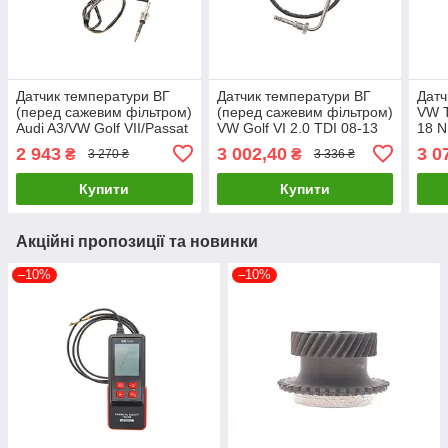
Датчик температури ВГ
Датчик температури ВГ
Датч
(перед сажевим фільтром)
(перед сажевим фільтром)
VW T
Audi A3/VW Golf VII/Passat
VW Golf VI 2.0 TDI 08-13
18 
1.6 TDI 12- NRF 707188
VALEO 368802 UA61
2 943
3 002,40
3 0
₴
₴
3 270 ₴
3 336 ₴
UA61
Купити
Купити
Акційні пропозиції та новинки
–10%
–10%