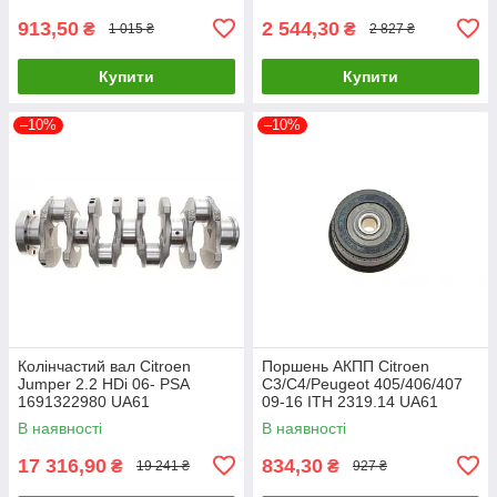
913,50
2 544,30
₴
₴
1 015 ₴
2 827 ₴
Купити
Купити
–10%
–10%
Колінчастий вал Citroen
Поршень АКПП Citroen
Jumper 2.2 HDi 06- PSA
C3/C4/Peugeot 405/406/407
1691322980 UA61
09-16 ITH 2319.14 UA61
В наявності
В наявності
17 316,90
834,30
₴
₴
19 241 ₴
927 ₴