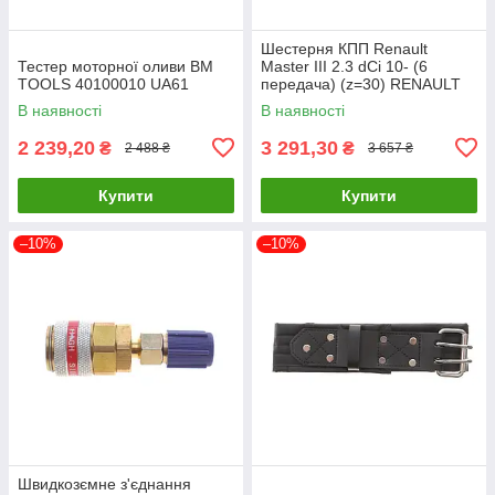
Шестерня КПП Renault
Тестер моторної оливи BM
Master III 2.3 dCi 10- (6
TOOLS 40100010 UA61
передача) (z=30) RENAULT
8200022613 UA61
В наявності
В наявності
2 239,20
3 291,30
₴
₴
2 488 ₴
3 657 ₴
Купити
Купити
–10%
–10%
Швидкозємне з'єднання