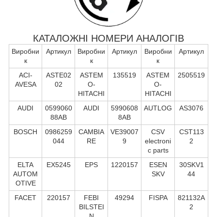
КАТАЛОЖНІ НОМЕРИ АНАЛОГІВ
Виробни
Артикул
Виробни
Артикул
Виробни
Артикул
к
к
к
ACI-
ASTE02
ASTEM
135519
ASTEM
2505519
AVESA
02
O-
O-
HITACHI
HITACHI
AUDI
0599060
AUDI
5990608
AUTLOG
AS3076
88AB
8AB
BOSCH
0986259
CAMBIA
VE39007
CSV
CST113
044
RE
9
electroni
2
c parts
ELTA
EX5245
EPS
1220157
ESEN
30SKV1
AUTOM
SKV
44
OTIVE
FACET
220157
FEBI
49294
FISPA
821132A
BILSTEI
2
N