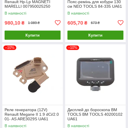
Renault Hp-Lp MAGNETI
Пояс-ремінь для кобури 130
MARELLI 007950025250
см NEO TOOLS 84-335 UA61
UA61
В наявності
В наявності
980,10
605,70
₴
₴
1 089 ₴
673 ₴
Купити
Купити
–10%
–10%
Реле генератора (12V)
Дисплей до бороскопа BM
Renault Megane II 1.9 dCi/2.0
TOOLS BM TOOLS 40200102
01- AS ARE3029S UA61
UA61
В наявності
В наявності