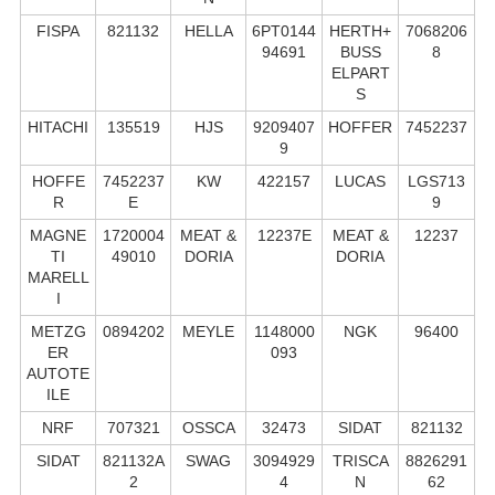
FISPA
821132
HELLA
6PT0144
HERTH+
7068206
94691
BUSS
8
ELPART
S
HITACHI
135519
HJS
9209407
HOFFER
7452237
9
HOFFE
7452237
KW
422157
LUCAS
LGS713
R
E
9
MAGNE
1720004
MEAT &
12237E
MEAT &
12237
TI
49010
DORIA
DORIA
MARELL
I
METZG
0894202
MEYLE
1148000
NGK
96400
ER
093
AUTOTE
ILE
NRF
707321
OSSCA
32473
SIDAT
821132
SIDAT
821132A
SWAG
3094929
TRISCA
8826291
2
4
N
62