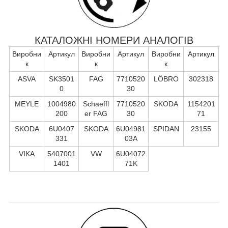
КАТАЛОЖНІ НОМЕРИ АНАЛОГІВ
Виробни
Артикул
Виробни
Артикул
Виробни
Артикул
к
к
к
ASVA
SK3501
FAG
7710520
LÖBRO
302318
0
30
MEYLE
1004980
Schaeffl
7710520
SKODA
1154201
200
er FAG
30
71
SKODA
6U0407
SKODA
6U04981
SPIDAN
23155
331
03A
VIKA
5407001
VW
6U04072
1401
71K