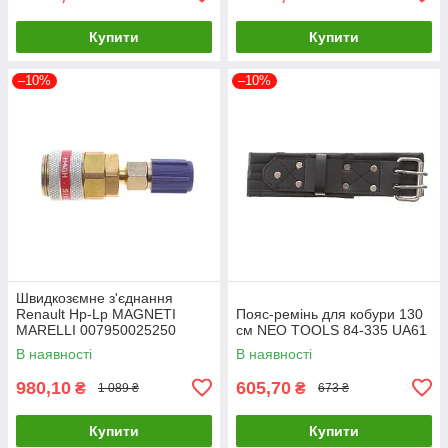
Купити
Купити
–10%
–10%
Швидкозємне з'єднання
Renault Hp-Lp MAGNETI
Пояс-ремінь для кобури 130
MARELLI 007950025250
см NEO TOOLS 84-335 UA61
UA61
В наявності
В наявності
980,10
605,70
₴
₴
1 089 ₴
673 ₴
Купити
Купити