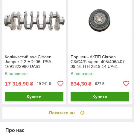
Колінчастий вал Citroen
Поршень АКПП Citroen
Jumper 2.2 HDi 06- PSA
C3/C4/Peugeot 405/406/407
1691322980 UA61
09-16 ITH 2319.14 UA61
В наявності
В наявності
17 316,90
834,30
₴
₴
19 241 ₴
927 ₴
Купити
Купити
Показати ще
Про нас