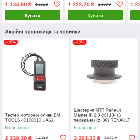
UA61
660001 UA61
(25x
1 134,90
1 222,20
1 2
₴
₴
1 261 ₴
1 358 ₴
824
Купити
Купити
Акційні пропозиції та новинки
–10%
–10%
Шестерня КПП Renault
Тестер моторної оливи BM
Master III 2.3 dCi 10- (6
TOOLS 40100010 UA61
передача) (z=30) RENAULT
8200022613 UA61
В наявності
В наявності
2 239,20
3 291,30
₴
₴
2 488 ₴
3 657 ₴