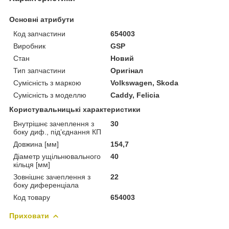
Основні атрибути
Код запчастини
654003
Виробник
GSP
Стан
Новий
Тип запчастини
Оригінал
Сумісність з маркою
Volkswagen, Skoda
Сумісність з моделлю
Caddy, Felicia
Користувальницькі характеристики
Внутрішнє зачеплення з
30
боку диф., під’єднання КП
Довжина [мм]
154,7
Діаметр ущільнювального
40
кільця [мм]
Зовнішнє зачеплення з
22
боку диференціала
Код товару
654003
Приховати