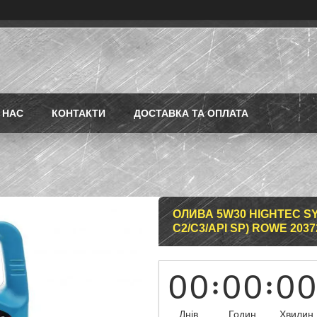
 НАС
КОНТАКТИ
ДОСТАВКА ТА ОПЛАТА
ОЛИВА 5W30 HIGHTEC SYNT
C2/C3/API SP) ROWE 2037
0
0
0
0
0
0
Днів
Годин
Хвилин