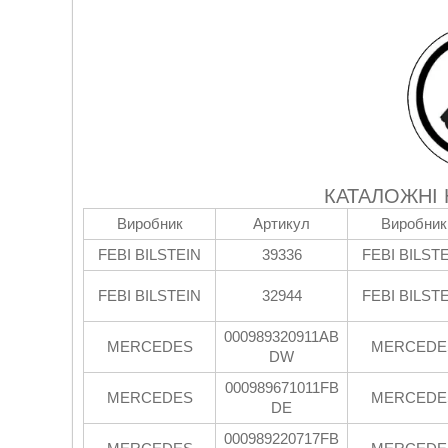
КАТАЛОЖНІ
Виробник
Артикул
Виробник
FEBI BILSTEIN
39336
FEBI BILST
FEBI BILSTEIN
32944
FEBI BILST
000989320911AB
MERCEDES
MERCEDE
DW
000989671011FB
MERCEDES
MERCEDE
DE
000989220717FB