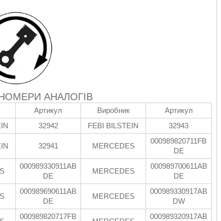
 НОМЕРИ АНАЛОГІВ
Артикул
Виробник
Артикул
EIN
32942
FEBI BILSTEIN
32943
000989820711FB
EIN
32941
MERCEDES
DE
000989330911AB
000989700611AB
S
MERCEDES
DE
DE
000989690611AB
000989330917AB
S
MERCEDES
DE
DW
000989820717FB
000989320917AB