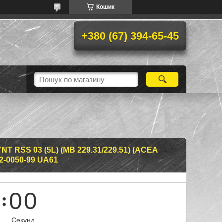
Кошик
+380 (67) 394-65-45
 RSS 03 (5L) (MB 229.31/229.51) (ACEA
2-0050-99 UA61
0
0
Секунд