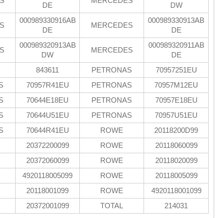
S
MERCEDES
DE
DW
000989330916AB
000989330913AB
S
MERCEDES
DE
DE
000989320913AB
000989320911AB
S
MERCEDES
DW
DE
843611
PETRONAS
70957251EU
S
70957R41EU
PETRONAS
70957M12EU
S
70644E18EU
PETRONAS
70957E18EU
S
70644U51EU
PETRONAS
70957U51EU
S
70644R41EU
ROWE
20118200D99
20372200099
ROWE
20118060099
20372060099
ROWE
20118020099
4920118005099
ROWE
20118005099
20118001099
ROWE
4920118001099
20372001099
TOTAL
214031