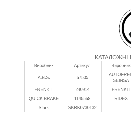
КАТАЛОЖНІ
Виробник
Артикул
Виробник
AUTOFRE
A.B.S.
57509
SEINSA
FRENKIT
240914
FRENKIT
QUICK BRAKE
1145558
RIDEX
Stark
SKRK0730132