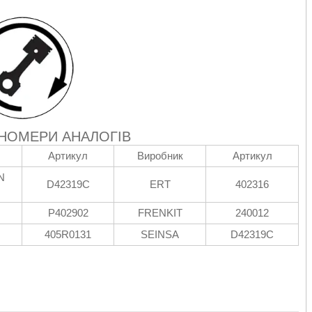
 НОМЕРИ АНАЛОГІВ
Артикул
Виробник
Артикул
N
D42319C
ERT
402316
P402902
FRENKIT
240012
405R0131
SEINSA
D42319C