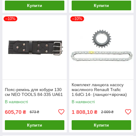
Купити
Купити
–10%
–10%
Комплект ланцюга насосу
Пояс-ремінь для кобури 130
масляного Renault Trafic
см NEO TOOLS 84-335 UA61
1.6dCi 14- (ланцюг+зірочка)
(ном. двиг. >16071
В наявності
В наявності
150A00005R UA61
605,70
1 808,10
₴
₴
673 ₴
2 009 ₴
Купити
Купити