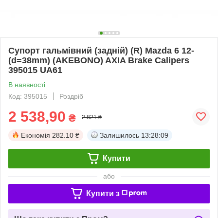
Супорт гальмівний (задній) (R) Mazda 6 12-
(d=38mm) (AKEBONO) AXIA Brake Calipers
395015 UA61
В наявності
Код: 395015
Роздріб
2 538,90
₴
2 821 ₴
Економія
282.10 ₴
Залишилось
13:28:08
Купити
або
Купити з