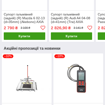
Супорт гальмівний
Супорт гальмівний
Супо
(задній) (R) Mazda 6 02-13
(задній) (R) Audi A4 04-08
(зад
(d=35mm) (Akebono) AXIA
(d=41mm) (Trw) AXIA
Pass
Brake Calipers 393493
Brake Calipers 393745
(Luc
2 790
2 826,90
2 8
₴
₴
3 100 ₴
3 141 ₴
UA61
UA61
Cali
Купити
Купити
Акційні пропозиції та новинки
–10%
–10%