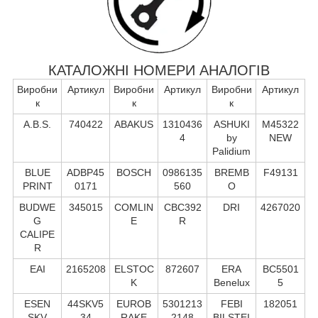
КАТАЛОЖНІ НОМЕРИ АНАЛОГІВ
Виробни
Артикул
Виробни
Артикул
Виробни
Артикул
к
к
к
A.B.S.
740422
ABAKUS
1310436
ASHUKI
M45322
4
by
NEW
Palidium
BLUE
ADBP45
BOSCH
0986135
BREMB
F49131
PRINT
0171
560
O
BUDWE
345015
COMLIN
CBC392
DRI
4267020
G
E
R
CALIPE
R
EAI
2165208
ELSTOC
872607
ERA
BC5501
K
Benelux
5
ESEN
44SKV5
EUROB
5301213
FEBI
182051
SKV
34
RAKE
2148
BILSTEI