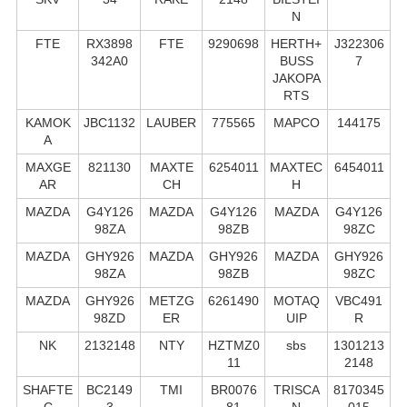
N
FTE
RX3898
FTE
9290698
HERTH+
J322306
342A0
BUSS
7
JAKOPA
RTS
KAMOK
JBC1132
LAUBER
775565
MAPCO
144175
A
MAXGE
821130
MAXTE
6254011
MAXTEC
6454011
AR
CH
H
MAZDA
G4Y126
MAZDA
G4Y126
MAZDA
G4Y126
98ZA
98ZB
98ZC
MAZDA
GHY926
MAZDA
GHY926
MAZDA
GHY926
98ZA
98ZB
98ZC
MAZDA
GHY926
METZG
6261490
MOTAQ
VBC491
98ZD
ER
UIP
R
NK
2132148
NTY
HZTMZ0
sbs
1301213
11
2148
SHAFTE
BC2149
TMI
BR0076
TRISCA
8170345
C
3
81
N
015