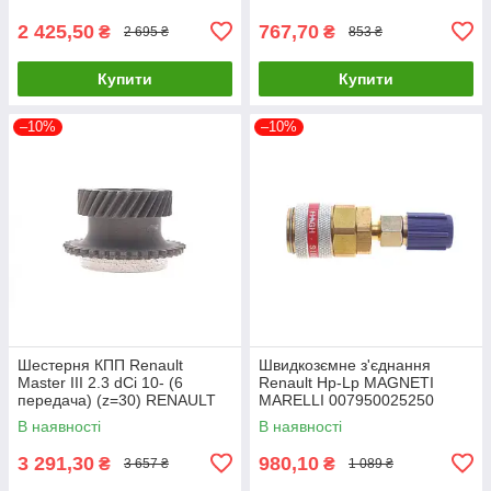
2 425,50
767,70
₴
₴
2 695 ₴
853 ₴
Купити
Купити
–10%
–10%
Шестерня КПП Renault
Швидкозємне з'єднання
Master III 2.3 dCi 10- (6
Renault Hp-Lp MAGNETI
передача) (z=30) RENAULT
MARELLI 007950025250
8200022613 UA61
UA61
В наявності
В наявності
3 291,30
980,10
₴
₴
3 657 ₴
1 089 ₴