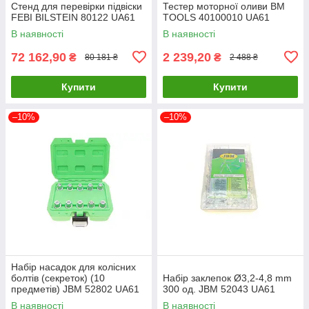
Стенд для перевірки підвіски
Тестер моторної оливи BM
FEBI BILSTEIN 80122 UA61
TOOLS 40100010 UA61
В наявності
В наявності
72 162,90
2 239,20
₴
₴
80 181 ₴
2 488 ₴
Купити
Купити
–10%
–10%
Набір насадок для колісних
болтів (секреток) (10
Набір заклепок Ø3,2-4,8 mm
предметів) JBM 52802 UA61
300 од. JBM 52043 UA61
В наявності
В наявності