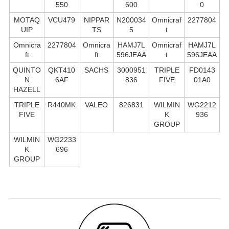
550
600
0
MOTAQ
VCU479
NIPPAR
N200034
Omnicraf
2277804
UIP
TS
5
t
Omnicra
2277804
Omnicra
HAMJ7L
Omnicraf
HAMJ7L
ft
ft
596JEAA
t
596JEAA
QUINTO
QKT410
SACHS
3000951
TRIPLE
FD0143
N
6AF
836
FIVE
01A0
HAZELL
TRIPLE
R440MK
VALEO
826831
WILMIN
WG2212
FIVE
K
936
GROUP
WILMIN
WG2233
K
696
GROUP