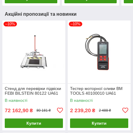
Акційні пропозиції та новинки
–10%
–10%
Стенд для перевірки підвіски
Тестер моторної оливи BM
FEBI BILSTEIN 80122 UA61
TOOLS 40100010 UA61
В наявності
В наявності
72 162,90
2 239,20
₴
₴
80 181 ₴
2 488 ₴
Купити
Купити