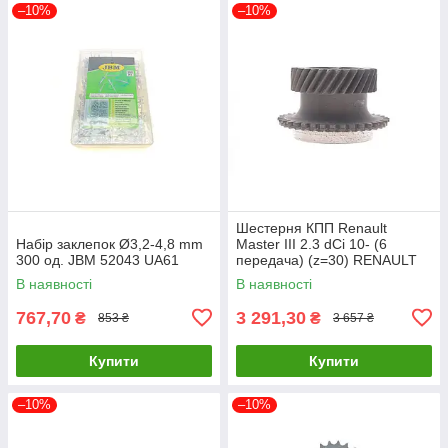
–10%
–10%
Шестерня КПП Renault
Набір заклепок Ø3,2-4,8 mm
Master III 2.3 dCi 10- (6
300 од. JBM 52043 UA61
передача) (z=30) RENAULT
8200022613 UA61
В наявності
В наявності
767,70
3 291,30
₴
₴
853 ₴
3 657 ₴
Купити
Купити
–10%
–10%