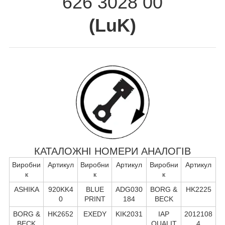
626 3028 00
(
LuK
)
КАТАЛОЖНІ НОМЕРИ АНАЛОГІВ
Виробни
Артикул
Виробни
Артикул
Виробни
Артикул
к
к
к
ASHIKA
920KK4
BLUE
ADG030
BORG &
HK2225
0
PRINT
184
BECK
BORG &
HK2652
EXEDY
KIK2031
IAP
2012108
BECK
QUALIT
4