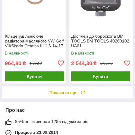
Кільце ущільнююче
Дисплей до бороскопа BM
радіатора масляного VW Golf
TOOLS BM TOOLS 40200102
VII/Skoda Octavia III 1.6 14-17
UA61
(АКПП) VAG 09G321181A
В наявності
В наявності
UA61
964,80
2 544,30
₴
₴
1 072 ₴
2 827 ₴
Купити
Купити
Показати ще
Про нас
95% позитивних з 1295 відгуків за рік
Працює з 23.09.2014