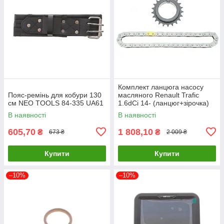
Комплект ланцюга насосу
Пояс-ремінь для кобури 130
масляного Renault Trafic
см NEO TOOLS 84-335 UA61
1.6dCi 14- (ланцюг+зірочка)
(ном. двиг. >16071
В наявності
В наявності
150A00005R UA61
605,70
1 808,10
₴
₴
673 ₴
2 009 ₴
Купити
Купити
–10%
–10%