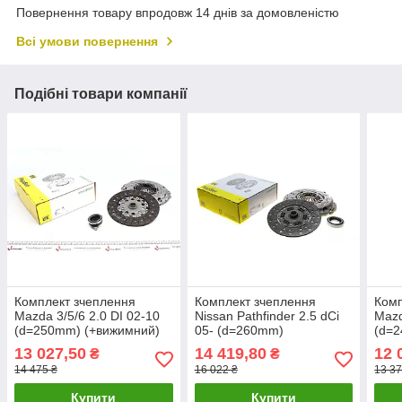
Повернення товару впродовж 14 днів за домовленістю
Всі умови повернення
Подібні товари компанії
Комплект зчеплення
Комплект зчеплення
Комп
Mazda 3/5/6 2.0 DI 02-10
Nissan Pathfinder 2.5 dCi
Mazd
(d=250mm) (+вижимний)
05- (d=260mm)
(d=2
LuK 625 3072 00 UA61
(+вижимний) LuK 626
60 
13 027,50
14 419,80
12 
₴
₴
3077 00 UA61
14 475 ₴
16 022 ₴
13 37
Купити
Купити