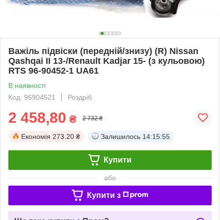
Важіль підвіски (передній/знизу) (R) Nissan
Qashqai II 13-/Renault Kadjar 15- (з кульовою)
RTS 96-90452-1 UA61
В наявності
Код: 96904521
Роздріб
2 458,80
₴
2 732 ₴
Економія
273.20 ₴
Залишилось
14:15:54
Купити
або
Купити з