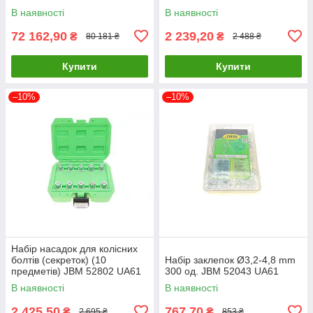
В наявності
В наявності
72 162,90
2 239,20
₴
₴
80 181 ₴
2 488 ₴
Купити
Купити
–10%
–10%
Набір насадок для колісних
болтів (секреток) (10
Набір заклепок Ø3,2-4,8 mm
предметів) JBM 52802 UA61
300 од. JBM 52043 UA61
В наявності
В наявності
2 425,50
767,70
₴
₴
2 695 ₴
853 ₴