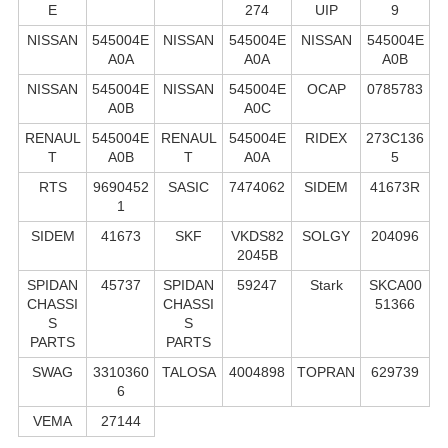
E
274
UIP
9
NISSAN
545004E
NISSAN
545004E
NISSAN
545004E
A0A
A0A
A0B
NISSAN
545004E
NISSAN
545004E
OCAP
0785783
A0B
A0C
RENAUL
545004E
RENAUL
545004E
RIDEX
273C136
T
A0B
T
A0A
5
RTS
9690452
SASIC
7474062
SIDEM
41673R
1
SIDEM
41673
SKF
VKDS82
SOLGY
204096
2045B
SPIDAN
45737
SPIDAN
59247
Stark
SKCA00
CHASSI
CHASSI
51366
S
S
PARTS
PARTS
SWAG
3310360
TALOSA
4004898
TOPRAN
629739
6
VEMA
27144