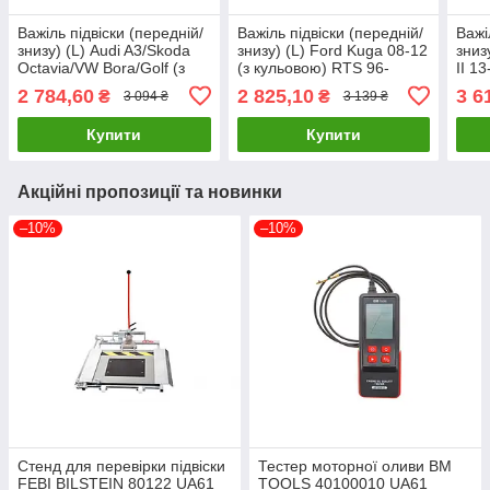
Важіль підвіски (передній/
Важіль підвіски (передній/
Важі
знизу) (L) Audi A3/Skoda
знизу) (L) Ford Kuga 08-12
зниз
Octavia/VW Bora/Golf (з
(з кульовою) RTS 96-
II 1
кульовою) 96-1 116 050
90615-2 UA61
FAG 
2 784,60
2 825,10
3 6
₴
₴
3 094 ₴
3 139 ₴
0009/HD UA61
Купити
Купити
Акційні пропозиції та новинки
–10%
–10%
Стенд для перевірки підвіски
Тестер моторної оливи BM
FEBI BILSTEIN 80122 UA61
TOOLS 40100010 UA61