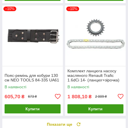
–10%
–10%
Комплект ланцюга насосу
Пояс-ремінь для кобури 130
масляного Renault Trafic
см NEO TOOLS 84-335 UA61
1.6dCi 14- (ланцюг+зірочка)
(ном. двиг. >16071
В наявності
В наявності
150A00005R UA61
605,70
1 808,10
₴
₴
673 ₴
2 009 ₴
Купити
Купити
Показати ще