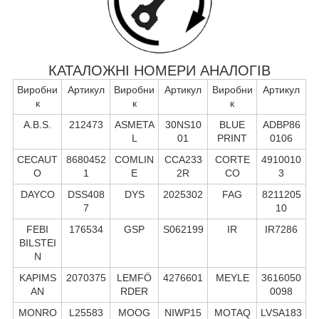
КАТАЛОЖНІ НОМЕРИ АНАЛОГІВ
Виробни
Артикул
Виробни
Артикул
Виробни
Артикул
к
к
к
A.B.S.
212473
ASMETA
30NS10
BLUE
ADBP86
L
01
PRINT
0106
CECAUT
8680452
COMLIN
CCA233
CORTE
4910010
O
1
E
2R
CO
3
DAYCO
DSS408
DYS
2025302
FAG
8211205
7
10
FEBI
176534
GSP
S062199
IR
IR7286
BILSTEI
N
KAPIMS
2070375
LEMFÖ
4276601
MEYLE
3616050
AN
RDER
0098
MONRO
L25583
MOOG
NIWP15
MOTAQ
LVSA183