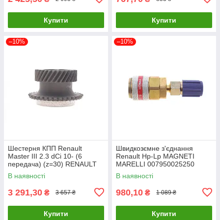
Купити
Купити
–10%
–10%
Шестерня КПП Renault
Швидкозємне з'єднання
Master III 2.3 dCi 10- (6
Renault Hp-Lp MAGNETI
передача) (z=30) RENAULT
MARELLI 007950025250
8200022613 UA61
UA61
В наявності
В наявності
3 291,30
980,10
₴
₴
3 657 ₴
1 089 ₴
Купити
Купити