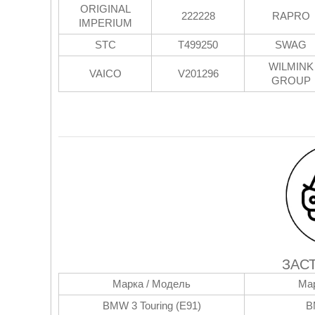
ORIGINAL
222228
RAPRO
IMPERIUM
STC
T499250
SWAG
WILMINK
VAICO
V201296
GROUP
ЗАС
Марка / Модель
Мар
BMW 3 Touring (E91)
B