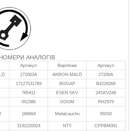
 НОМЕРИ АНАЛОГІВ
Артикул
Виробник
Артикул
LÒ
272003A
AKRON-MALÒ
27200A
17127531769
BOGAP
B4228268
765411
ESEN SKV
24SKV248
052386
GOOM
RH2979
R
180664
Metalcaucho
99250
3192220024
NTY
CPPBM001