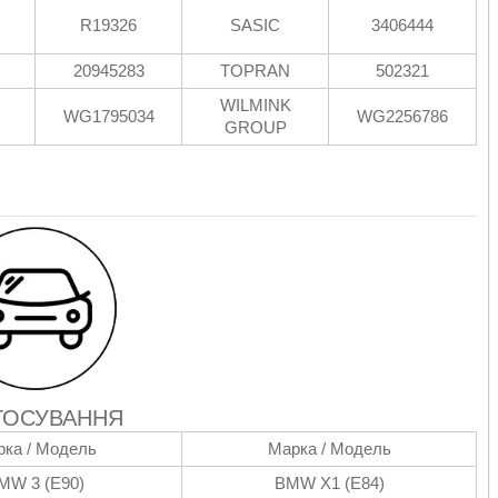
R19326
SASIC
3406444
20945283
TOPRAN
502321
WILMINK
WG1795034
WG2256786
GROUP
ТОСУВАННЯ
ка / Модель
Марка / Модель
MW 3 (E90)
BMW X1 (E84)