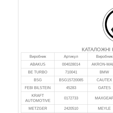
КАТАЛОЖНІ
Виробник
Артикул
Виробник
ABAKUS
004028014
AKRON-MA
BE TURBO
710041
BMW
BSG
BSG15720085
CAUTEX
FEBI BILSTEIN
45283
GATES
KRAFT
0172733
MAXGEA
AUTOMOTIVE
METZGER
2420510
MEYLE