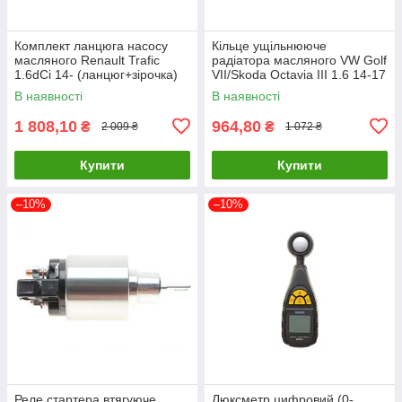
Комплект ланцюга насосу
Кільце ущільнююче
масляного Renault Trafic
радіатора масляного VW Golf
1.6dCi 14- (ланцюг+зірочка)
VII/Skoda Octavia III 1.6 14-17
(ном. двиг. >16071
(АКПП) VAG 09G321181A
В наявності
В наявності
150A00005R UA61
UA61
1 808,10
964,80
₴
₴
2 009 ₴
1 072 ₴
Купити
Купити
–10%
–10%
Реле стартера втягуюче
Люксметр цифровий (0-