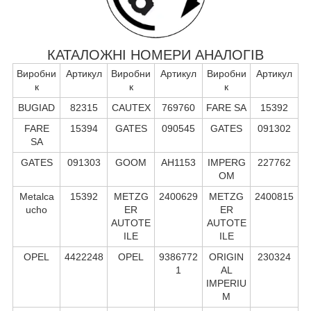
КАТАЛОЖНІ НОМЕРИ АНАЛОГІВ
Виробни
Артикул
Виробни
Артикул
Виробни
Артикул
к
к
к
BUGIAD
82315
CAUTEX
769760
FARE SA
15392
FARE
15394
GATES
090545
GATES
091302
SA
GATES
091303
GOOM
AH1153
IMPERG
227762
OM
Metalca
15392
METZG
2400629
METZG
2400815
ucho
ER
ER
AUTOTE
AUTOTE
ILE
ILE
OPEL
4422248
OPEL
9386772
ORIGIN
230324
1
AL
IMPERIU
M