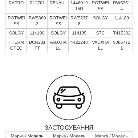
RAPRO
R12701
RENAUL
1446019
ROTWEI
RWS251
T
15R
SS
4
ROTWEI
RWS360
ROTWEI
RWS237
SOLGY
114189
SS
3
SS
8
SOLGY
114190
SOLGY
114195
STC
T415392
THERM
DCR231
VAUXHA
4422248
VAUXHA
9386772
OTEC
TT
LL
LL
1
ЗАСТОСУВАННЯ
Марка / Модель
Марка / Модель
Марка / Модель