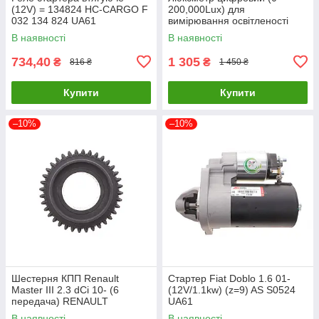
(12V) = 134824 HC-CARGO F
200,000Lux) для
032 134 824 UA61
вимірювання освітленості
AUTOOL TE301 UA61
В наявності
В наявності
734,40
1 305
₴
₴
816 ₴
1 450 ₴
Купити
Купити
–10%
–10%
Шестерня КПП Renault
Стартер Fiat Doblo 1.6 01-
Master III 2.3 dCi 10- (6
(12V/1.1kw) (z=9) AS S0524
передача) RENAULT
UA61
8200118982 UA61
В наявності
В наявності