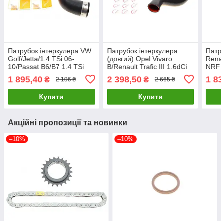
Патрубок інтеркулера VW
Патрубок інтеркулера
Патр
Golf/Jetta/1.4 TSi 06-
(довгий) Opel Vivaro
Renau
10/Passat B6/B7 1.4 TSi
B/Renault Trafic III 1.6dCi
NRF
09-10 NRF 166099 UA61
14- ROTWEISS RWS2514
1 895,40
2 398,50
1 8
₴
₴
2 106 ₴
2 665 ₴
UA61
Купити
Купити
Акційні пропозиції та новинки
–10%
–10%