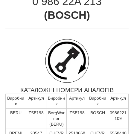
0 986 22A 213
(
BOSCH
)
КАТАЛОЖНІ НОМЕРИ АНАЛОГІВ
Виробни
Артикул
Виробни
Артикул
Виробни
Артикул
к
к
к
BERU
ZSE198
BorgWar
ZSE198
BOSCH
0986221
ner
109
(BERU)
BREMI
20547
CHEVR
2518668
CHEVR
5558440