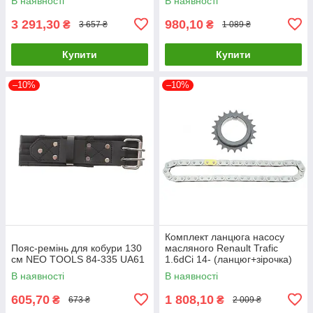
В наявності
В наявності
3 291,30
980,10
₴
₴
3 657 ₴
1 089 ₴
Купити
Купити
–10%
–10%
Комплект ланцюга насосу
Пояс-ремінь для кобури 130
масляного Renault Trafic
см NEO TOOLS 84-335 UA61
1.6dCi 14- (ланцюг+зірочка)
(ном. двиг. >16071
В наявності
В наявності
150A00005R UA61
605,70
1 808,10
₴
₴
673 ₴
2 009 ₴