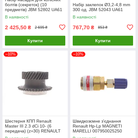
болтів (секреток) (10
Набір заклепок Ø3,2-4,8 mm
предметів) JBM 52802 UA61
300 од. JBM 52043 UA61
В наявності
В наявності
2 425,50
767,70
₴
₴
2 695 ₴
853 ₴
Купити
Купити
–10%
–10%
Шестерня КПП Renault
Швидкозємне з'єднання
Master III 2.3 dCi 10- (6
Renault Hp-Lp MAGNETI
передача) (z=30) RENAULT
MARELLI 007950025250
8200022613 UA61
UA61