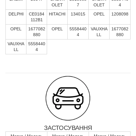
OLET
7
OLET
4
DELPHI
CE0184
HITACHI
134015
OPEL
1208098
112B1
OPEL
1677082
OPEL
5558440
VAUXHA
1677082
880
4
LL
880
VAUXHA
5558440
LL
4
ЗАСТОСУВАННЯ
Марка / Модель
Марка / Модель
Марка / Модель