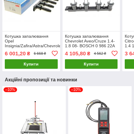
Котушка запалювання
Котушка запалювання
Коту
Opel
Chevrolet Aveo/Cruze 1.4-
Citr
Insignia/Zafira/Astra/Chevrolet
1.8 08- BOSCH 0 986 22A
1.4 
Aveo 1.6-1.8 08- (HÜCO)
211 UA61
22A 
6 001,20
4 105,80
3 6
₴
₴
6 668 ₴
4 562 ₴
HITACHI 134016 UA61
Купити
Купити
Акційні пропозиції та новинки
–10%
–10%