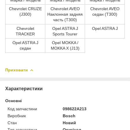
Chevrolet CRUZE
Chevrolet AVEO
Chevrolet AVEO
(J300)
Наклонная задняя
седан (T300)
часть (T300)
Chevrolet
Opel ASTRA J
Opel ASTRA J
TRACKER
Sports Tourer
Opel ASTRA J
Opel MOKKA /
седан
MOKKA X (J13)
Приховати
Характеристики
Основні
Код запчастини
098622A213
Виробник
Bosch
Стан
Новий
Тип запчастини
Оригінал