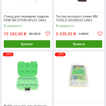
Стенд для перевірки підвіски
Тестер моторної оливи BM
FEBI BILSTEIN 80122 UA61
TOOLS 40100010 UA61
В наявності
В наявності
72 162,90
2 239,20
₴
₴
80 181 ₴
2 488 ₴
Купити
Купити
–10%
–10%
Набір насадок для колісних