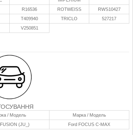
R16536
ROTWEISS
RWS10427
T409940
TRICLO
527217
V250851
ТОСУВАННЯ
ка / Модель
Марка / Модель
 FUSION (JU_)
Ford FOCUS C-MAX