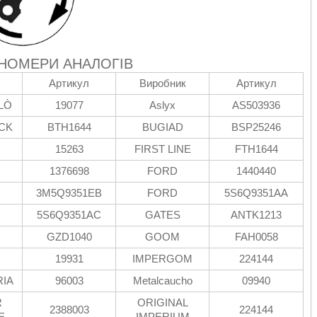
 НОМЕРИ АНАЛОГІВ
Артикул
Виробник
Артикул
LÒ
19077
Aslyx
AS503936
CK
BTH1644
BUGIAD
BSP25246
15263
FIRST LINE
FTH1644
1376698
FORD
1440440
3M5Q9351EB
FORD
5S6Q9351AA
5S6Q9351AC
GATES
ANTK1213
GZD1040
GOOM
FAH0058
19931
IMPERGOM
224144
RIA
96003
Metalcaucho
09940
R
ORIGINAL
2388003
224144
E
IMPERIUM