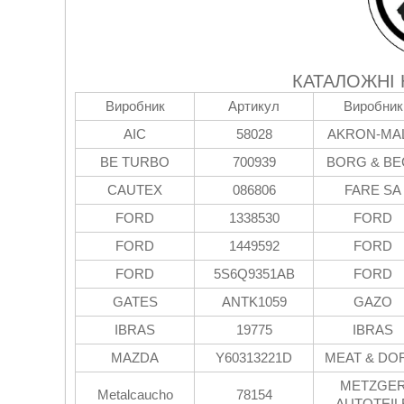
КАТАЛОЖНІ
Виробник
Артикул
Виробник
AIC
58028
AKRON-MA
BE TURBO
700939
BORG & BE
CAUTEX
086806
FARE SA
FORD
1338530
FORD
FORD
1449592
FORD
FORD
5S6Q9351AB
FORD
GATES
ANTK1059
GAZO
IBRAS
19775
IBRAS
MAZDA
Y60313221D
MEAT & DO
METZGE
Metalcaucho
78154
AUTOTEIL