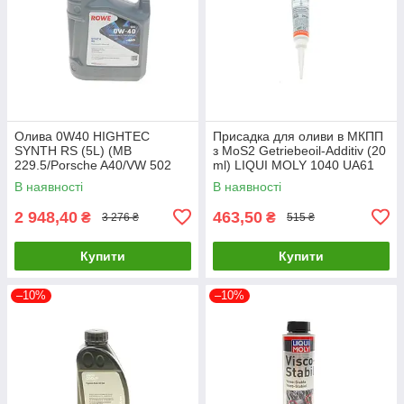
Олива 0W40 HIGHTEC
Присадка для оливи в МКПП
SYNTH RS (5L) (MB
з MoS2 Getriebeoil-Additiv (20
229.5/Porsche A40/VW 502
ml) LIQUI MOLY 1040 UA61
00/505 00) (ACEA A3/B4) (API
В наявності
В наявності
20020-0050-99 UA61
2 948,40
463,50
₴
₴
3 276 ₴
515 ₴
Купити
Купити
–10%
–10%