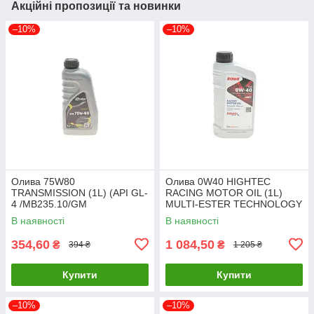
Акційні пропозиції та новинки
–10%
–10%
Олива 75W80
Олива 0W40 HIGHTEC
TRANSMISSION (1L) (API GL-
RACING MOTOR OIL (1L)
4 /MB235.10/GM
MULTI-ESTER TECHNOLOGY
1940182/FORD WSD
ROWE 20092-0010-99 UA61
В наявності
В наявності
M2C200-D) SOLGY 504035
UA61
354,60
1 084,50
₴
₴
394 ₴
1 205 ₴
Купити
Купити
–10%
–10%