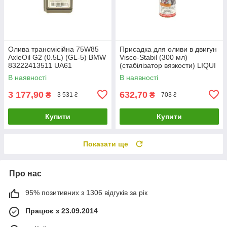
Олива трансмісійна 75W85
Присадка для оливи в двигун
AxleOil G2 (0.5L) (GL-5) BMW
Visco-Stabil (300 мл)
83222413511 UA61
(cтабілізатор вязкости) LIQUI
MOLY 1017 UA61
В наявності
В наявності
3 177,90
632,70
₴
₴
3 531 ₴
703 ₴
Купити
Купити
Показати ще
Про нас
95% позитивних з 1306 відгуків за рік
Працює з 23.09.2014