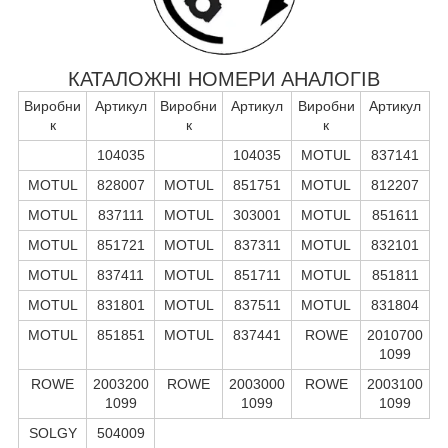
КАТАЛОЖНІ НОМЕРИ АНАЛОГІВ
Виробни
Артикул
Виробни
Артикул
Виробни
Артикул
к
к
к
104035
104035
MOTUL
837141
MOTUL
828007
MOTUL
851751
MOTUL
812207
MOTUL
837111
MOTUL
303001
MOTUL
851611
MOTUL
851721
MOTUL
837311
MOTUL
832101
MOTUL
837411
MOTUL
851711
MOTUL
851811
MOTUL
831801
MOTUL
837511
MOTUL
831804
MOTUL
851851
MOTUL
837441
ROWE
2010700
1099
ROWE
2003200
ROWE
2003000
ROWE
2003100
1099
1099
1099
SOLGY
504009