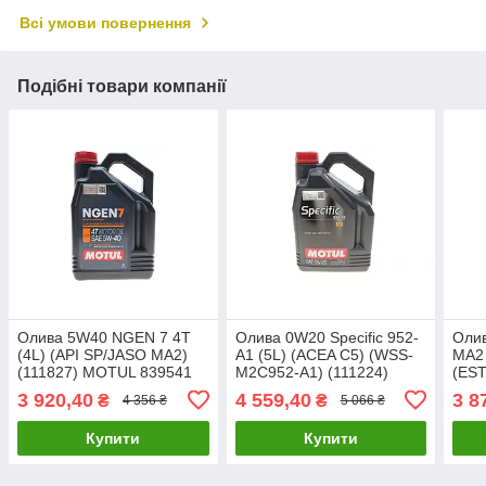
Всі умови повернення
Подібні товари компанії
Олива 5W40 NGEN 7 4T
Олива 0W20 Specific 952-
Олив
(4L) (API SP/JASO MA2)
A1 (5L) (ACEA C5) (WSS-
MA2 
(111827) MOTUL 839541
M2C952-A1) (111224)
(ES
UA61
MOTUL 867851 UA61
UA6
3 920,40
4 559,40
3 8
₴
₴
4 356 ₴
5 066 ₴
Купити
Купити