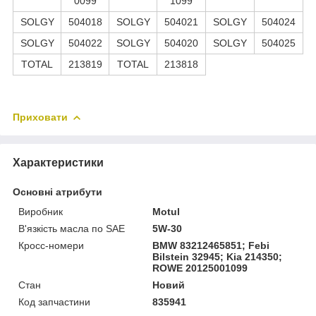
0099
1099
SOLGY
504018
SOLGY
504021
SOLGY
504024
SOLGY
504022
SOLGY
504020
SOLGY
504025
TOTAL
213819
TOTAL
213818
Приховати
Характеристики
Основні атрибути
Виробник
Motul
В'язкість масла по SAE
5W-30
Кросс-номери
BMW 83212465851; Febi
Bilstein 32945; Kia 214350;
ROWE 20125001099
Стан
Новий
Код запчастини
835941