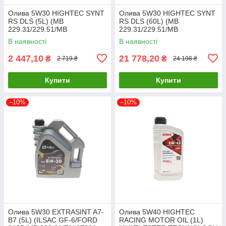
Олива 5W30 HIGHTEC SYNT
Олива 5W30 HIGHTEC SYNT
RS DLS (5L) (MB
RS DLS (60L) (MB
229.31/229.51/MB
229.31/229.51/MB
229.52/BMW LL-04) (ACEA
229.52/BMW LL-04) ACEA
В наявності
В наявності
C2,C3/API 20118-0050-99
C2,C3/API 20118-0600-99
UA61
UA61
2 447,10
21 778,20
₴
₴
2 719 ₴
24 198 ₴
Купити
Купити
–10%
–10%
Олива 5W30 EXTRASINT A7-
Олива 5W40 HIGHTEC
B7 (5L) (ILSAC GF-6/FORD
RACING MOTOR OIL (1L)