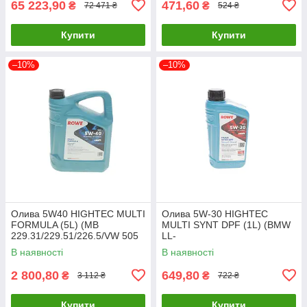
65 223,90
471,60
₴
₴
72 471 ₴
524 ₴
Купити
Купити
–10%
–10%
Олива 5W40 HIGHTEC MULTI
Олива 5W-30 HIGHTEC
FORMULA (5L) (MB
MULTI SYNT DPF (1L) (BMW
229.31/229.51/226.5/VW 505
LL-
00/505 01/502 00/BMW L
04/MB229.51/229.31/229.52/V
В наявності
В наявності
20138-0050-99 UA61
W504 00/507 00/G 20125-
0010-99 UA61
2 800,80
649,80
₴
₴
3 112 ₴
722 ₴
Купити
Купити