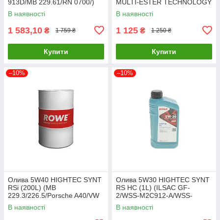
913D/MB 229.61/RN 0700/)
MULTI-ESTER TECHNOLOGY
(API SN Plus/SP) SOLGY
ROWE 20044-0010-99 UA61
В наявності
В наявності
504016 UA61
1 583,10
1 125
₴
₴
1 759 ₴
1 250 ₴
Купити
Купити
–10%
–10%
Олива 5W40 HIGHTEC SYNT
Олива 5W30 HIGHTEC SYNT
RSi (200L) (MB
RS HC (1L) (ILSAC GF-
229.3/226.5/Porsche A40/VW
2/WSS-M2C912-A/WSS-
502 00/505 00/RN 0700/071
M2C913-A/-B) ROWE 20024-
В наявності
В наявності
20068-2000-99 UA61
0010-99 UA61