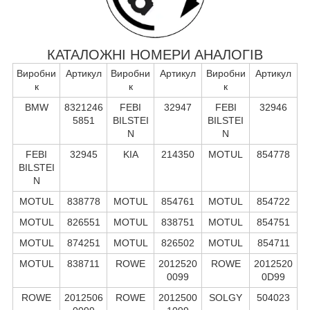
КАТАЛОЖНІ НОМЕРИ АНАЛОГІВ
Виробни
Артикул
Виробни
Артикул
Виробни
Артикул
к
к
к
BMW
8321246
FEBI
32947
FEBI
32946
5851
BILSTEI
BILSTEI
N
N
FEBI
32945
KIA
214350
MOTUL
854778
BILSTEI
N
MOTUL
838778
MOTUL
854761
MOTUL
854722
MOTUL
826551
MOTUL
838751
MOTUL
854751
MOTUL
874251
MOTUL
826502
MOTUL
854711
MOTUL
838711
ROWE
2012520
ROWE
2012520
0099
0D99
ROWE
2012506
ROWE
2012500
SOLGY
504023