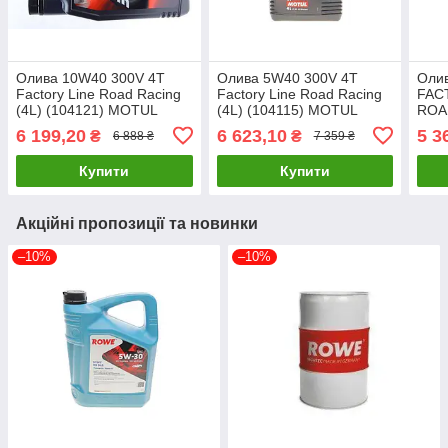
Олива 10W40 300V 4T
Олива 5W40 300V 4T
Оли
Factory Line Road Racing
Factory Line Road Racing
FAC
(4L) (104121) MOTUL
(4L) (104115) MOTUL
ROAD
836141 UA61
836041 UA61
MOT
6 199,20
6 623,10
5 3
₴
₴
6 888 ₴
7 359 ₴
Купити
Купити
Акційні пропозиції та новинки
–10%
–10%