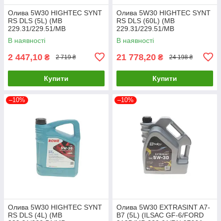
Олива 5W30 HIGHTEC SYNT
Олива 5W30 HIGHTEC SYNT
RS DLS (5L) (MB
RS DLS (60L) (MB
229.31/229.51/MB
229.31/229.51/MB
229.52/BMW LL-04) (ACEA
229.52/BMW LL-04) ACEA
В наявності
В наявності
C2,C3/API 20118-0050-99
C2,C3/API 20118-0600-99
UA61
UA61
2 447,10
21 778,20
₴
₴
2 719 ₴
24 198 ₴
Купити
Купити
–10%
–10%
Олива 5W30 HIGHTEC SYNT
Олива 5W30 EXTRASINT A7-
RS DLS (4L) (MB
B7 (5L) (ILSAC GF-6/FORD