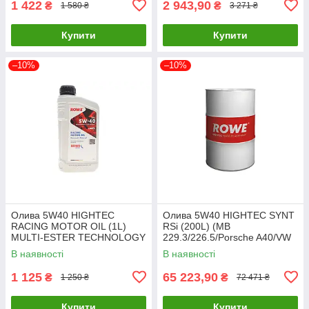
1 422
2 943,90
₴
₴
1 580 ₴
3 271 ₴
Купити
Купити
–10%
–10%
Олива 5W40 HIGHTEC
Олива 5W40 HIGHTEC SYNT
RACING MOTOR OIL (1L)
RSi (200L) (MB
MULTI-ESTER TECHNOLOGY
229.3/226.5/Porsche A40/VW
ROWE 20044-0010-99 UA61
502 00/505 00/RN 0700/071
В наявності
В наявності
20068-2000-99 UA61
1 125
65 223,90
₴
₴
1 250 ₴
72 471 ₴
Купити
Купити