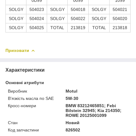
0D99
0099
1099
SOLGY
504023
SOLGY
504018
SOLGY
504021
SOLGY
504024
SOLGY
504022
SOLGY
504020
SOLGY
504025
TOTAL
213819
TOTAL
213818
Приховати
Характеристики
Основні атрибути
Виробник
Motul
В'язкість масла по SAE
5W-30
Кросс-номери
BMW 83212465851; Febi
Bilstein 32945; Kia 214350;
ROWE 20125001099
Стан
Новий
Код запчастини
826502