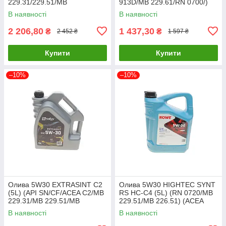
229.31/229.51/MB
913D/MB 229.61/RN 0700/)
229.52/BMW LL-04) (ACEA
(API SN Plus/SP) SOLGY
В наявності
В наявності
C2,C3/API 20118-0040-99
504016 UA61
UA61
2 206,80
1 437,30
₴
₴
2 452 ₴
1 597 ₴
Купити
Купити
–10%
–10%
Олива 5W30 EXTRASINT C2
Олива 5W30 HIGHTEC SYNT
(5L) (API SN/CF/ACEA C2/MB
RS HC-C4 (5L) (RN 0720/MB
229.31/MB 229.51/MB
229.51/MB 226.51) (ACEA
229.52/MB 226.5/BMW LL-04)
C3,C4) ROWE 20121-0050-99
В наявності
В наявності
504020 UA61
UA61