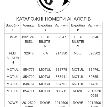
КАТАЛОЖНІ НОМЕРИ АНАЛОГІВ
Виробни
Артикул
Виробни
Артикул
Виробни
Артикул
к
к
к
BMW
8321246
FEBI
32947
FEBI
32946
5851
BILSTEI
BILSTEI
N
N
FEBI
32945
KIA
214350
Motul
826502
BILSTEI
N
MOTUL
854778
MOTUL
838778
MOTUL
854761
MOTUL
854722
MOTUL
835941
MOTUL
826551
MOTUL
838751
MOTUL
854751
MOTUL
874251
MOTUL
854711
MOTUL
838711
ROWE
2012520
0099
ROWE
2012520
ROWE
2012506
ROWE
2012500