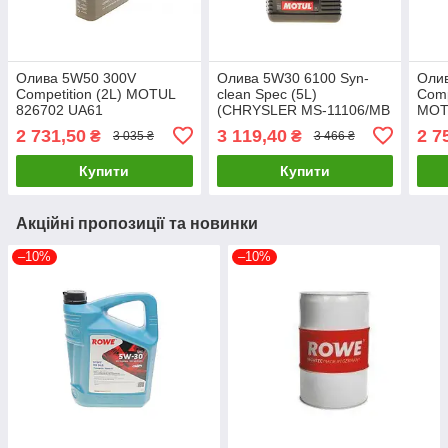
Олива 5W50 300V
Олива 5W30 6100 Syn-
Оли
Competition (2L) MOTUL
clean Spec (5L)
Comp
826702 UA61
(CHRYSLER MS-11106/MB
MOT
229.51/VW 505 00/505 01)
2 731,50
3 119,40
2 7
₴
₴
3 035 ₴
3 466 ₴
(113154) MOTUL 814351
UA61
Купити
Купити
Акційні пропозиції та новинки
–10%
–10%