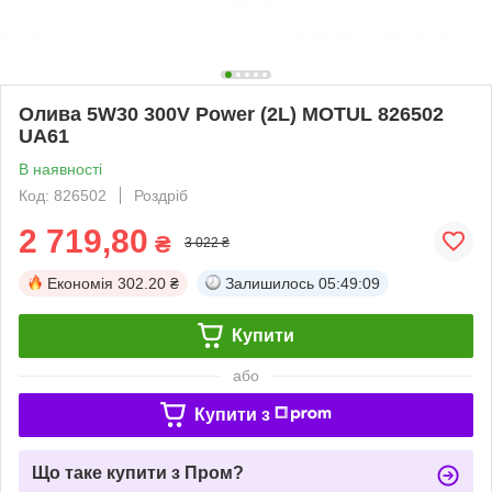
Олива 5W30 300V Power (2L) MOTUL 826502
UA61
В наявності
Код: 826502
Роздріб
2 719,80
₴
3 022 ₴
Економія
302.20 ₴
Залишилось
05:49:09
Купити
або
Купити з
Що таке купити з Пром?