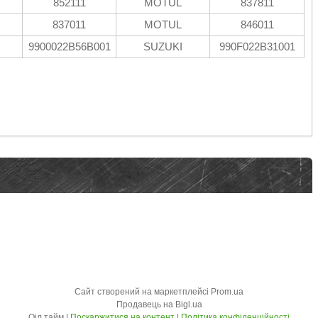
852111
MOTUL
837811
837011
MOTUL
846011
9900022B56B001
SUZUKI
990F022B31001
Сайт створений на маркетплейсі
Prom.ua
Продавець на Bigl.ua
Оіл тайм |
Поскаржитися на контент
|
Політика конфіденційності