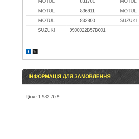
MOTUL
831701
MOTUL
MOTUL
836911
MOTUL
MOTUL
832800
SUZUKI
SUZUKI
9900022B57B001
ІНФОРМАЦІЯ ДЛЯ ЗАМОВЛЕННЯ
Ціна:
1 982,70 ₴