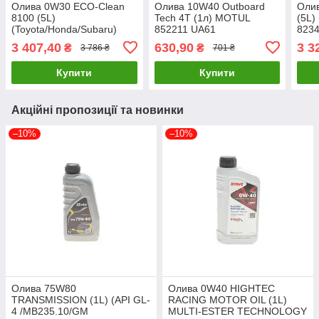
Олива 0W30 ECO-Clean
Олива 10W40 Outboard
Олив
8100 (5L)
Tech 4T (1л) MOTUL
(5L)
(Toyota/Honda/Subaru)
852211 UA61
823
102889 MOTUL 868051
3 407,40
630,90
3 3
₴
₴
3 786 ₴
701 ₴
UA61
Купити
Купити
Акційні пропозиції та новинки
–10%
–10%
Олива 75W80
Олива 0W40 HIGHTEC
TRANSMISSION (1L) (API GL-
RACING MOTOR OIL (1L)
4 /MB235.10/GM
MULTI-ESTER TECHNOLOGY