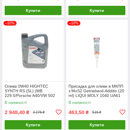
Купити
Купити
–10%
–10%
Олива 0W40 HIGHTEC
Присадка для оливи в МКПП
SYNTH RS (5L) (MB
з MoS2 Getriebeoil-Additiv (20
229.5/Porsche A40/VW 502
ml) LIQUI MOLY 1040 UA61
00/505 00) (ACEA A3/B4) (API
В наявності
В наявності
20020-0050-99 UA61
2 948,40
463,50
₴
₴
3 276 ₴
515 ₴
Купити
Купити