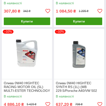
1940182/FORD WSD
ROWE 20092-0010-99 UA61
В наявності
В наявності
M2C200-D) SOLGY 504035
UA61
307,80
1 084,50
₴
₴
342 ₴
1 205 ₴
Купити
Купити
–10%
–10%
Олива 0W40 HIGHTEC
Олива 0W40 HIGHTEC
RACING MOTOR OIL (5L)
SYNTH RS (1L) (MB
MULTI-ESTER TECHNOLOGY
229.5/Porsche A40/VW 502
ROWE 20092-0050-99 UA61
00/505 00) (ACEA A3/B4) (API
В наявності
В наявності
20020-0010-99 UA61
4 886,10
637,20
₴
₴
5 429 ₴
708 ₴