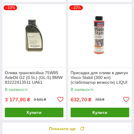
–10%
–10%
Олива трансмісійна 75W85
Присадка для оливи в двигун
AxleOil G2 (0.5L) (GL-5) BMW
Visco-Stabil (300 мл)
83222413511 UA61
(cтабілізатор вязкости) LIQUI
MOLY 1017 UA61
В наявності
В наявності
3 177,90
632,70
₴
₴
3 531 ₴
703 ₴
Купити
Купити
Показати ще