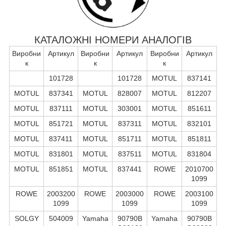
КАТАЛОЖНІ НОМЕРИ АНАЛОГІВ
Виробни
Артикул
Виробни
Артикул
Виробни
Артикул
к
к
к
101728
101728
MOTUL
837141
MOTUL
837341
MOTUL
828007
MOTUL
812207
MOTUL
837111
MOTUL
303001
MOTUL
851611
MOTUL
851721
MOTUL
837311
MOTUL
832101
MOTUL
837411
MOTUL
851711
MOTUL
851811
MOTUL
831801
MOTUL
837511
MOTUL
831804
MOTUL
851851
MOTUL
837441
ROWE
2010700
1099
ROWE
2003200
ROWE
2003000
ROWE
2003100
1099
1099
1099
SOLGY
504009
Yamaha
90790B
Yamaha
90790B