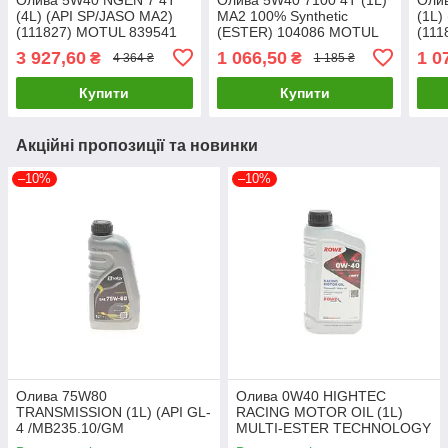
(4L) (API SP/JASO MA2)
MA2 100% Synthetic
(1L)
(111827) MOTUL 839541
(ESTER) 104086 MOTUL
(111
UA61
838011 UA61
UA6
3 927,60
1 066,50
1 0
₴
₴
4 364 ₴
1 185 ₴
Купити
Купити
Акційні пропозиції та новинки
–10%
–10%
Олива 75W80
Олива 0W40 HIGHTEC
TRANSMISSION (1L) (API GL-
RACING MOTOR OIL (1L)
4 /MB235.10/GM
MULTI-ESTER TECHNOLOGY
1940182/FORD WSD
ROWE 20092-0010-99 UA61