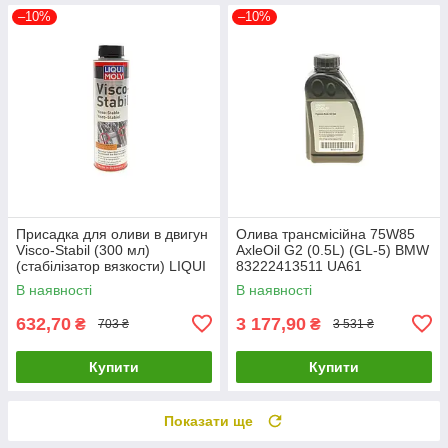
–10%
–10%
Присадка для оливи в двигун
Олива трансмісійна 75W85
Visco-Stabil (300 мл)
AxleOil G2 (0.5L) (GL-5) BMW
(cтабілізатор вязкости) LIQUI
83222413511 UA61
MOLY 1017 UA61
В наявності
В наявності
632,70
3 177,90
₴
₴
703 ₴
3 531 ₴
Купити
Купити
Показати ще