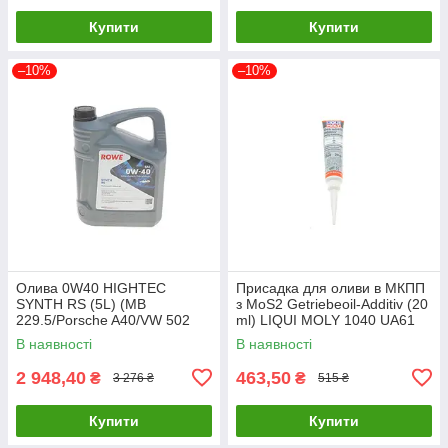
Купити
Купити
–10%
–10%
Олива 0W40 HIGHTEC
Присадка для оливи в МКПП
SYNTH RS (5L) (MB
з MoS2 Getriebeoil-Additiv (20
229.5/Porsche A40/VW 502
ml) LIQUI MOLY 1040 UA61
00/505 00) (ACEA A3/B4) (API
В наявності
В наявності
20020-0050-99 UA61
2 948,40
463,50
₴
₴
3 276 ₴
515 ₴
Купити
Купити