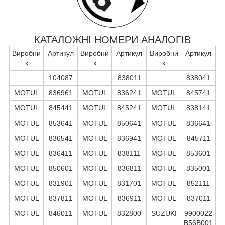
КАТАЛОЖНІ НОМЕРИ АНАЛОГІВ
Виробни
Артикул
Виробни
Артикул
Виробни
Артикул
к
к
к
104087
838011
838041
MOTUL
836961
MOTUL
836241
MOTUL
845741
MOTUL
845441
MOTUL
845241
MOTUL
838141
MOTUL
853641
MOTUL
850641
MOTUL
836641
MOTUL
836541
MOTUL
836941
MOTUL
845711
MOTUL
836411
MOTUL
838111
MOTUL
853601
MOTUL
850601
MOTUL
836811
MOTUL
835001
MOTUL
831901
MOTUL
831701
MOTUL
852111
MOTUL
837811
MOTUL
836911
MOTUL
837011
MOTUL
846011
MOTUL
832800
SUZUKI
9900022
B56B001