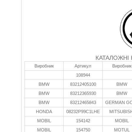
КАТАЛОЖНІ
Виробник
Артикул
Виробник
108944
BMW
83212405100
BMW
BMW
83212365930
BMW
BMW
83212465843
GERMAN G
HONDA
08232P99C1LHE
MITSUBISH
MOBIL
154142
MOBIL
MOBIL
154750
MOTUL