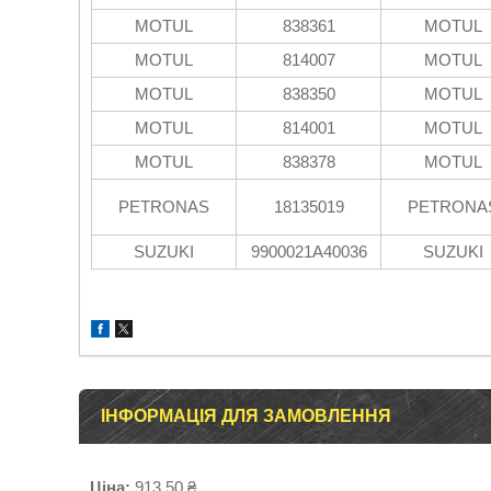
MOTUL
838361
MOTUL
MOTUL
814007
MOTUL
MOTUL
838350
MOTUL
MOTUL
814001
MOTUL
MOTUL
838378
MOTUL
PETRONAS
18135019
PETRONA
SUZUKI
9900021A40036
SUZUKI
ІНФОРМАЦІЯ ДЛЯ ЗАМОВЛЕННЯ
Ціна:
913,50 ₴