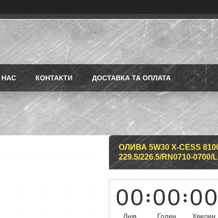
 НАС
КОНТАКТИ
ДОСТАВКА ТА ОПЛАТА
ОЛИВА 5W30 X-CESS 8100 
229.5/226.5/RN0710-0700/
0
0
0
0
0
0
Днів
Годин
Хвилин