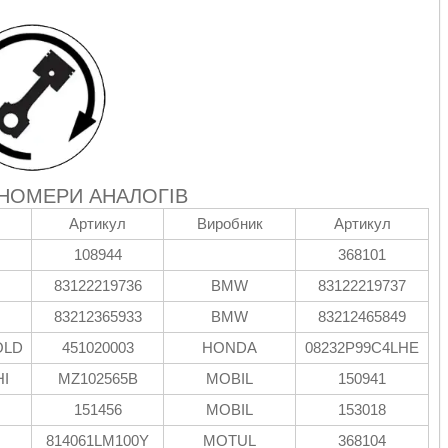
 НОМЕРИ АНАЛОГІВ
Артикул
Виробник
Артикул
108944
368101
83122219736
BMW
83122219737
83212365933
BMW
83212465849
OLD
451020003
HONDA
08232P99C4LHE
I
MZ102565B
MOBIL
150941
151456
MOBIL
153018
814061LM100Y
MOTUL
368104