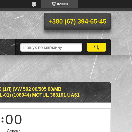
Кошик
+380 (67) 394-65-45
(1Л) (VW 502 00/505 00/MB
LL-01) (108944) MOTUL 368101 UA61
0
0
Секунд