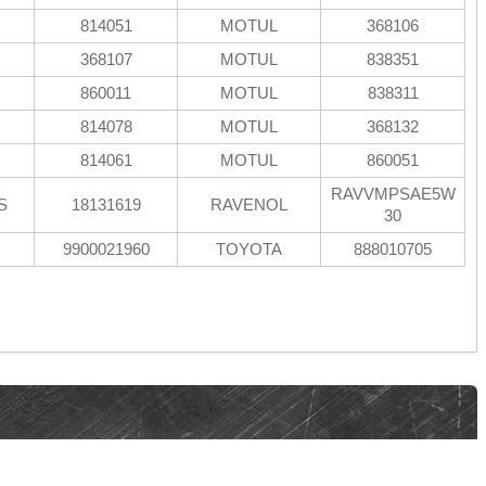
814051
MOTUL
368106
368107
MOTUL
838351
860011
MOTUL
838311
814078
MOTUL
368132
814061
MOTUL
860051
RAVVMPSAE5W
S
18131619
RAVENOL
30
9900021960
TOYOTA
888010705