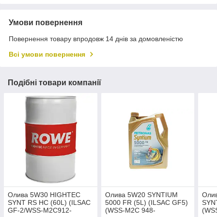
Умови повернення
Повернення товару впродовж 14 днів за домовленістю
Всі умови повернення
Подібні товари компанії
Олива 5W30 HIGHTEC
Олива 5W20 SYNTIUM
Оли
SYNT RS HC (60L) (ILSAC
5000 FR (5L) (ILSAC GF5)
SYN
GF-2/WSS-M2C912-
(WSS-M2C 948-
(WS