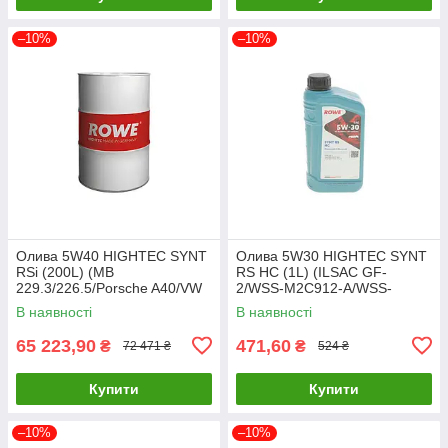
–10%
–10%
Олива 5W40 HIGHTEC SYNT
Олива 5W30 HIGHTEC SYNT
RSi (200L) (MB
RS HC (1L) (ILSAC GF-
229.3/226.5/Porsche A40/VW
2/WSS-M2C912-A/WSS-
502 00/505 00/RN 0700/071
M2C913-A/-B) ROWE 20024-
В наявності
В наявності
20068-2000-99 UA61
0010-99 UA61
65 223,90
471,60
₴
₴
72 471 ₴
524 ₴
Купити
Купити
–10%
–10%