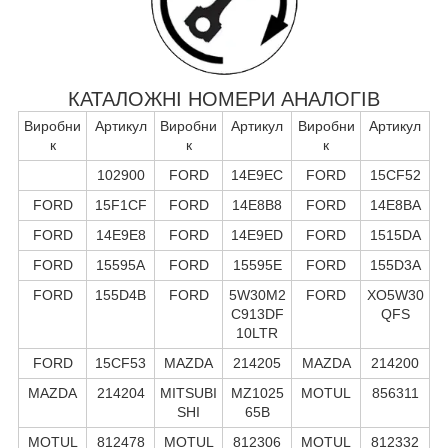
КАТАЛОЖНІ НОМЕРИ АНАЛОГІВ
Виробни
Артикул
Виробни
Артикул
Виробни
Артикул
к
к
к
102900
FORD
14E9EC
FORD
15CF52
FORD
15F1CF
FORD
14E8B8
FORD
14E8BA
FORD
14E9E8
FORD
14E9ED
FORD
1515DA
FORD
15595A
FORD
15595E
FORD
155D3A
FORD
155D4B
FORD
5W30M2
FORD
XO5W30
C913DF
QFS
10LTR
FORD
15CF53
MAZDA
214205
MAZDA
214200
MAZDA
214204
MITSUBI
MZ1025
MOTUL
856311
SHI
65B
MOTUL
812478
MOTUL
812306
MOTUL
812332