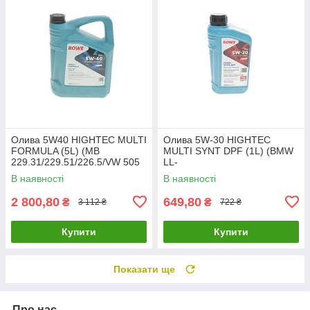
Олива 5W40 HIGHTEC MULTI
Олива 5W-30 HIGHTEC
FORMULA (5L) (MB
MULTI SYNT DPF (1L) (BMW
229.31/229.51/226.5/VW 505
LL-
00/505 01/502 00/BMW L
04/MB229.51/229.31/229.52/V
В наявності
В наявності
20138-0050-99 UA61
W504 00/507 00/G 20125-
0010-99 UA61
2 800,80
649,80
₴
₴
3 112 ₴
722 ₴
Купити
Купити
Показати ще
Про нас