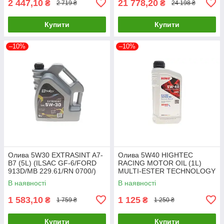
2 447,10
21 778,20
₴
₴
2 719 ₴
24 198 ₴
Купити
Купити
–10%
–10%
Олива 5W30 EXTRASINT A7-
Олива 5W40 HIGHTEC
B7 (5L) (ILSAC GF-6/FORD
RACING MOTOR OIL (1L)
913D/MB 229.61/RN 0700/)
MULTI-ESTER TECHNOLOGY
(API SN Plus/SP) SOLGY
ROWE 20044-0010-99 UA61
В наявності
В наявності
504016 UA61
1 583,10
1 125
₴
₴
1 759 ₴
1 250 ₴
Купити
Купити