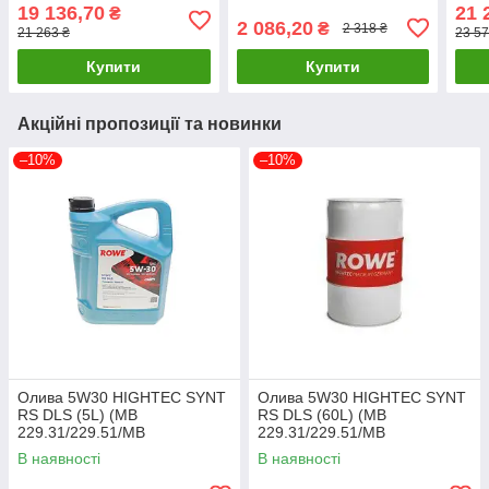
A/WSS-M2C913-A/-B)
B/STJLR.03.5004)
GF-3
19 136,70
21 
₴
ROWE 20024-0600-99
PETRONAS 70265M12EU
S1/S
2 086,20
₴
2 318 ₴
21 263 ₴
23 57
UA61
UA61
UA6
Купити
Купити
Акційні пропозиції та новинки
–10%
–10%
Олива 5W30 HIGHTEC SYNT
Олива 5W30 HIGHTEC SYNT
RS DLS (5L) (MB
RS DLS (60L) (MB
229.31/229.51/MB
229.31/229.51/MB
229.52/BMW LL-04) (ACEA
229.52/BMW LL-04) ACEA
В наявності
В наявності
C2,C3/API 20118-0050-99
C2,C3/API 20118-0600-99
UA61
UA61