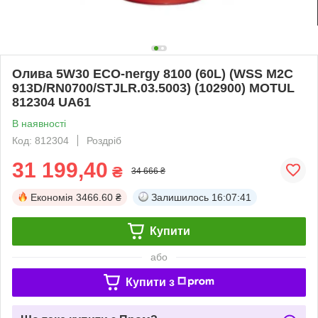
Олива 5W30 ECO-nergy 8100 (60L) (WSS M2C
913D/RN0700/STJLR.03.5003) (102900) MOTUL
812304 UA61
В наявності
Код: 812304
Роздріб
31 199,40
₴
34 666 ₴
Економія
3466.60 ₴
Залишилось
16:07:40
Купити
або
Купити з