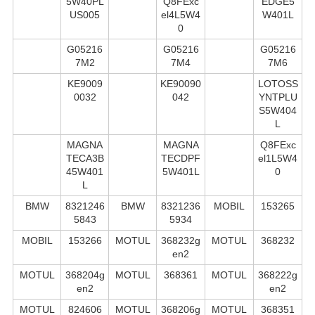
5W40PL
Q8FExc
EDGE5
US005
el4L5W4
W401L
0
G05216
G05216
G05216
7M2
7M4
7M6
KE9009
KE90090
LOTOSS
0032
042
YNTPLU
S5W404
L
MAGNA
MAGNA
Q8FExc
TECA3B
TECDPF
el1L5W4
45W401
5W401L
0
L
BMW
8321246
BMW
8321236
MOBIL
153265
5843
5934
MOBIL
153266
MOTUL
368232g
MOTUL
368232
en2
MOTUL
368204g
MOTUL
368361
MOTUL
368222g
en2
en2
MOTUL
824606
MOTUL
368206g
MOTUL
368351