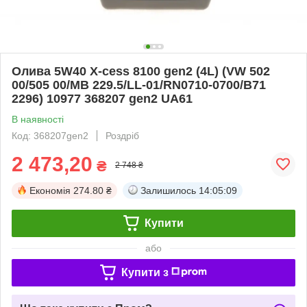
Олива 5W40 X-cess 8100 gen2 (4L) (VW 502
00/505 00/MB 229.5/LL-01/RN0710-0700/B71
2296) 10977 368207 gen2 UA61
В наявності
Код: 368207gen2
Роздріб
2 473,20
₴
2 748 ₴
Економія
274.80 ₴
Залишилось
14:05:09
Купити
або
Купити з