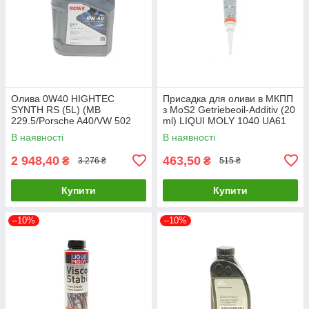
Олива 0W40 HIGHTEC
Присадка для оливи в МКПП
SYNTH RS (5L) (MB
з MoS2 Getriebeoil-Additiv (20
229.5/Porsche A40/VW 502
ml) LIQUI MOLY 1040 UA61
00/505 00) (ACEA A3/B4) (API
В наявності
В наявності
20020-0050-99 UA61
2 948,40
463,50
₴
₴
3 276 ₴
515 ₴
Купити
Купити
–10%
–10%