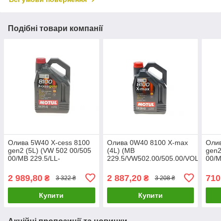
Подібні товари компанії
Олива 5W40 X-cess 8100
Олива 0W40 8100 X-max
Олив
gen2 (5L) (VW 502 00/505
(4L) (MB
gen2
00/MB 229.5/LL-
229.5/VW502.00/505.00/VOLVO
00/M
01/RN0710-0700/B71
VCC 95200356/LL-01)
01/R
2296) (1097 368206 gen2
(104532) MOTUL 348207
2296
2 989,80
2 887,20
710
₴
₴
3 322 ₴
3 208 ₴
UA61
UA61
UA6
Купити
Купити