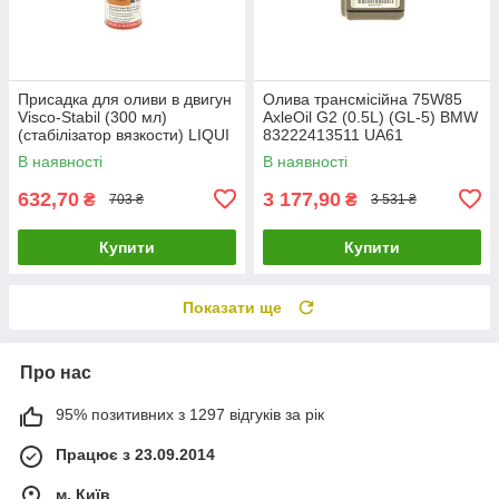
Присадка для оливи в двигун
Олива трансмісійна 75W85
Visco-Stabil (300 мл)
AxleOil G2 (0.5L) (GL-5) BMW
(cтабілізатор вязкости) LIQUI
83222413511 UA61
MOLY 1017 UA61
В наявності
В наявності
632,70
3 177,90
₴
₴
703 ₴
3 531 ₴
Купити
Купити
Показати ще
Про нас
95% позитивних з 1297 відгуків за рік
Працює з 23.09.2014
м. Київ