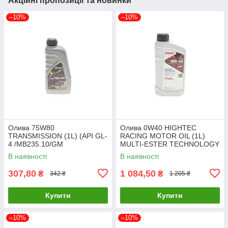
Акційні пропозиції та новинки
–10%
–10%
Олива 75W80
Олива 0W40 HIGHTEC
TRANSMISSION (1L) (API GL-
RACING MOTOR OIL (1L)
4 /MB235.10/GM
MULTI-ESTER TECHNOLOGY
1940182/FORD WSD
ROWE 20092-0010-99 UA61
В наявності
В наявності
M2C200-D) SOLGY 504035
UA61
307,80
1 084,50
₴
₴
342 ₴
1 205 ₴
Купити
Купити
–10%
–10%