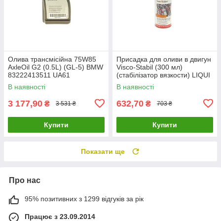
Олива трансмісійна 75W85
Присадка для оливи в двигун
AxleOil G2 (0.5L) (GL-5) BMW
Visco-Stabil (300 мл)
83222413511 UA61
(cтабілізатор вязкости) LIQUI
MOLY 1017 UA61
В наявності
В наявності
3 177,90
632,70
₴
₴
3 531 ₴
703 ₴
Купити
Купити
Показати ще
Про нас
95% позитивних з 1299 відгуків за рік
Працює з 23.09.2014