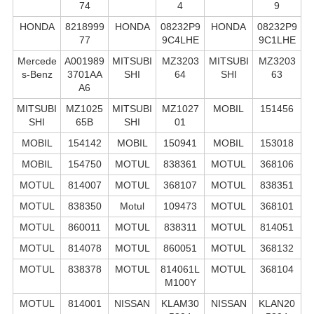
74
4
9
HONDA
8218999
HONDA
08232P9
HONDA
08232P9
77
9C4LHE
9C1LHE
Mercede
A001989
MITSUBI
MZ3203
MITSUBI
MZ3203
s-Benz
3701AA
SHI
64
SHI
63
A6
MITSUBI
MZ1025
MITSUBI
MZ1027
MOBIL
151456
SHI
65B
SHI
01
MOBIL
154142
MOBIL
150941
MOBIL
153018
MOBIL
154750
MOTUL
838361
MOTUL
368106
MOTUL
814007
MOTUL
368107
MOTUL
838351
MOTUL
838350
Motul
109473
MOTUL
368101
MOTUL
860011
MOTUL
838311
MOTUL
814051
MOTUL
814078
MOTUL
860051
MOTUL
368132
MOTUL
838378
MOTUL
814061L
MOTUL
368104
M100Y
MOTUL
814001
NISSAN
KLAM30
NISSAN
KLAN20