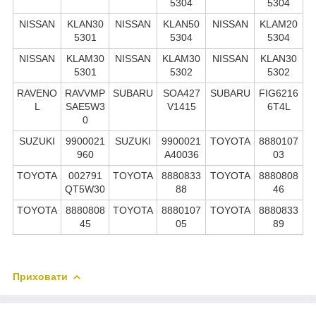
5304
5304
NISSAN
KLAN30
NISSAN
KLAN50
NISSAN
KLAM20
5301
5304
5304
NISSAN
KLAM30
NISSAN
KLAM30
NISSAN
KLAN30
5301
5302
5302
RAVENO
RAVVMP
SUBARU
SOA427
SUBARU
FIG6216
L
SAE5W3
V1415
6T4L
0
SUZUKI
9900021
SUZUKI
9900021
TOYOTA
8880107
960
A40036
03
TOYOTA
002791
TOYOTA
8880833
TOYOTA
8880808
QT5W30
88
46
TOYOTA
8880808
TOYOTA
8880107
TOYOTA
8880833
45
05
89
Приховати