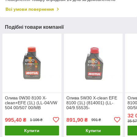
Всі умови повернення
Подібні товари компанії
Олива 0W30 8100 X-
Олива 5W30 X-clean EFE
Олив
clean+EFE (1L) (LL-04/VW
8100 (1L) (814001) (LL-
8100
504 00/507 00/MB
04/9.55535-
00/5
229.52/Porsche C30)
S1/S3/229.52/GM
229.
32 
(111657) MOTUL 853911
DEXOS2/MB 229.52)
MOT
995,40
891,90
₴
₴
1 106 ₴
991 ₴
35 57
UA61
MOTUL 814001 UA61
Купити
Купити