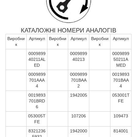
КАТАЛОЖНІ НОМЕРИ АНАЛОГІВ
Виробни
Артикул
Виробни
Артикул
Виробни
Артикул
к
к
к
0009899
0009899
0009899
40211AL
40213
50211A
ED
MED
0009899
0009899
0019893
701AAA
701BAA
701BAA
4
2
4
0019893
1942005
053001T
701BRD
FE
6
053005T
107206
109473
FE
8321236
1942000
814001
5932