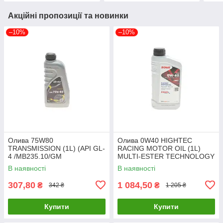
Акційні пропозиції та новинки
–10%
–10%
Олива 75W80
Олива 0W40 HIGHTEC
TRANSMISSION (1L) (API GL-
RACING MOTOR OIL (1L)
4 /MB235.10/GM
MULTI-ESTER TECHNOLOGY
1940182/FORD WSD
ROWE 20092-0010-99 UA61
В наявності
В наявності
M2C200-D) SOLGY 504035
UA61
307,80
1 084,50
₴
₴
342 ₴
1 205 ₴
Купити
Купити