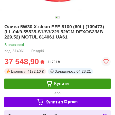
Олива 5W30 X-clean EFE 8100 (60L) (109473)
(LL-04/9.55535-S1/S3/229.52/GM DEXOS2/MB
229.52) MOTUL 814061 UA61
В наявності
Код: 814061
Роздріб
37 548,90
₴
41 721 ₴
Економія
4172.10 ₴
Залишилось
04:28:20
Купити
або
Купити з