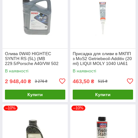
Олива 0W40 HIGHTEC
Присадка для оливи в МКПП
SYNTH RS (5L) (MB
з MoS2 Getriebeoil-Additiv (20
229.5/Porsche A40/VW 502
ml) LIQUI MOLY 1040 UA61
00/505 00) (ACEA A3/B4) (API
В наявності
В наявності
20020-0050-99 UA61
2 948,40
463,50
₴
₴
3 276 ₴
515 ₴
Купити
Купити
–10%
–10%