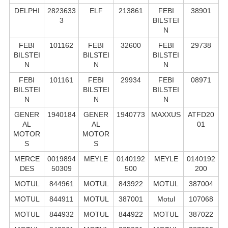
DELPHI
2823633
ELF
213861
FEBI
38901
3
BILSTEI
N
FEBI
101162
FEBI
32600
FEBI
29738
BILSTEI
BILSTEI
BILSTEI
N
N
N
FEBI
101161
FEBI
29934
FEBI
08971
BILSTEI
BILSTEI
BILSTEI
N
N
N
GENER
1940184
GENER
1940773
MAXXUS
ATFD20
AL
AL
01
MOTOR
MOTOR
S
S
MERCE
0019894
MEYLE
0140192
MEYLE
0140192
DES
50309
500
200
MOTUL
844961
MOTUL
843922
MOTUL
387004
MOTUL
844911
MOTUL
387001
Motul
107068
MOTUL
844932
MOTUL
844922
MOTUL
387022