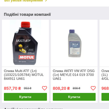
Всі умови повернення
Подібні товари компанії
Олива Multi ATF (1л)
Олива АКПП VW ATF DSG
Олив
(103221/105784) MOTUL
(1л) MEYLE 014 019 3700
(1L)
844911 UA61
UA61
4/GL
317
857,70
808,20
968
₴
₴
953 ₴
898 ₴
Купити
Купити