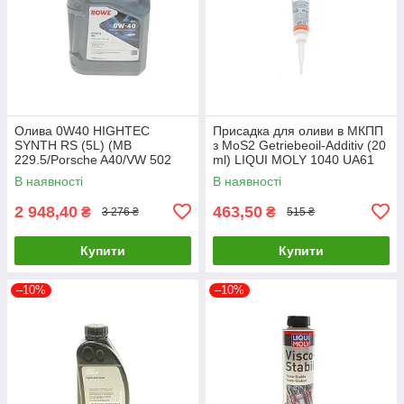
Олива 0W40 HIGHTEC
Присадка для оливи в МКПП
SYNTH RS (5L) (MB
з MoS2 Getriebeoil-Additiv (20
229.5/Porsche A40/VW 502
ml) LIQUI MOLY 1040 UA61
00/505 00) (ACEA A3/B4) (API
В наявності
В наявності
20020-0050-99 UA61
2 948,40
463,50
₴
₴
3 276 ₴
515 ₴
Купити
Купити
–10%
–10%