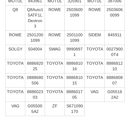
MOTUL
843961
MOTUL
325901
MOTUL
387006
Q8
Q8Auto1
ROWE
2503600
ROWE
2503606
5ATF1L
1099
0099
Dextron
3
ROWE
2501200
ROWE
2501100
SIDEM
845911
1099
1099
SOLGY
504004
SWAG
9990897
TOYOTA
0027900
1
0T4
TOYOTA
8886820
TOYOTA
8886810
TOYOTA
8886812
25
16
10
TOYOTA
0888680
TOYOTA
8886810
TOYOTA
8886808
506
15
07
TOYOTA
8886023
TOYOTA
8886017
VAG
G05516
03
05
2A2
VAG
G05500
ZF
S671090
5A2
170