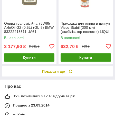
Олива трансмісійна 75W85
Присадка для оливи в двигун
AxleOil G2 (0.5L) (GL-5) BMW
Visco-Stabil (300 мл)
83222413511 UA61
(cтабілізатор вязкости) LIQUI
MOLY 1017 UA61
В наявності
В наявності
3 177,90
632,70
₴
₴
3 531 ₴
703 ₴
Купити
Купити
Показати ще
Про нас
95% позитивних з 1297 відгуків за рік
Працює з 23.09.2014
м. Київ