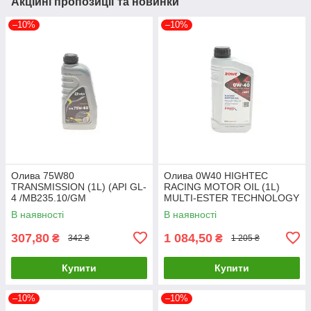
Акційні пропозиції та новинки
–10%
–10%
Олива 75W80
Олива 0W40 HIGHTEC
TRANSMISSION (1L) (API GL-
RACING MOTOR OIL (1L)
4 /MB235.10/GM
MULTI-ESTER TECHNOLOGY
1940182/FORD WSD
ROWE 20092-0010-99 UA61
В наявності
В наявності
M2C200-D) SOLGY 504035
UA61
307,80
1 084,50
₴
₴
342 ₴
1 205 ₴
Купити
Купити
–10%
–10%