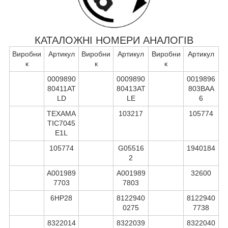
КАТАЛОЖНІ НОМЕРИ АНАЛОГІВ
Виробни
Артикул
Виробни
Артикул
Виробни
Артикул
к
к
к
0009890
0009890
0019896
80411AT
80413AT
803BAA
LD
LE
6
TEXAMA
103217
105774
TIC7045
E1L
105774
G05516
1940184
2
A001989
A001989
32600
7703
7803
6HP28
8122940
8122940
0275
7738
8322014
8322039
8322040