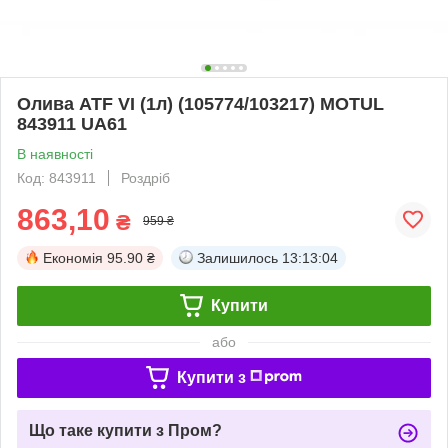
Олива ATF VI (1л) (105774/103217) MOTUL
843911 UA61
В наявності
Код: 843911
Роздріб
863,10
₴
959 ₴
Економія
95.90 ₴
Залишилось
13:13:03
Купити
або
Купити з
Що таке купити з Пром?