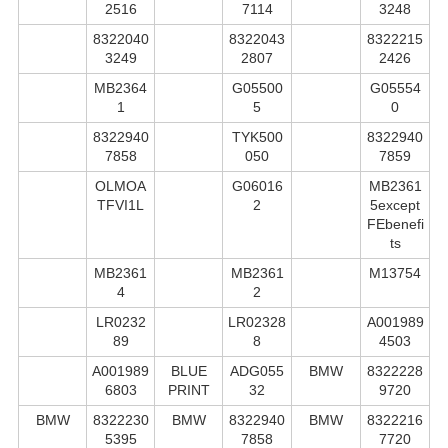
2516
7114
3248
8322040
8322043
8322215
3249
2807
2426
MB2364
G05500
G05554
1
5
0
8322940
TYK500
8322940
7858
050
7859
OLMOA
G06016
MB2361
TFVI1L
2
5except
FEbenefi
ts
MB2361
MB2361
M13754
4
2
LR0232
LR02328
A001989
89
8
4503
A001989
BLUE
ADG055
BMW
8322228
6803
PRINT
32
9720
BMW
8322230
BMW
8322940
BMW
8322216
5395
7858
7720