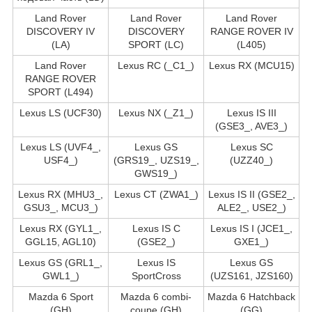
Land Rover
Land Rover
Land Rover
DISCOVERY IV
DISCOVERY
RANGE ROVER IV
(LA)
SPORT (LC)
(L405)
Land Rover
Lexus RC (_C1_)
Lexus RX (MCU15)
RANGE ROVER
SPORT (L494)
Lexus LS (UCF30)
Lexus NX (_Z1_)
Lexus IS III
(GSE3_, AVE3_)
Lexus LS (UVF4_,
Lexus GS
Lexus SC
USF4_)
(GRS19_, UZS19_,
(UZZ40_)
GWS19_)
Lexus RX (MHU3_,
Lexus CT (ZWA1_)
Lexus IS II (GSE2_,
GSU3_, MCU3_)
ALE2_, USE2_)
Lexus RX (GYL1_,
Lexus IS C
Lexus IS I (JCE1_,
GGL15, AGL10)
(GSE2_)
GXE1_)
Lexus GS (GRL1_,
Lexus IS
Lexus GS
GWL1_)
SportCross
(UZS161, JZS160)
Mazda 6 Sport
Mazda 6 combi-
Mazda 6 Hatchback
(GH)
coupe (GH)
(GG)