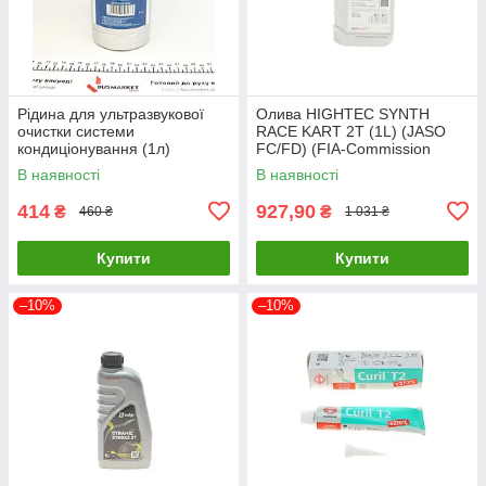
Рідина для ультразвукової
Олива HIGHTEC SYNTH
очистки системи
RACE KART 2T (1L) (JASO
кондиціонування (1л)
FC/FD) (FIA-Commission
MAGNETI MARELLI
Internationale de Karti 20107-
В наявності
В наявності
007950025490 UA61
0010-99 UA61
414
927,90
₴
₴
460 ₴
1 031 ₴
Купити
Купити
–10%
–10%