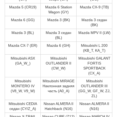
Mazda 5 (CR19)
Mazda 6 Station
Mazda CX-9 (TB)
Wagon (GY)
Mazda 6 (GG)
Mazda 3 (BK)
Mazda 3 седан
(BK)
Mazda 3 (BL)
Mazda 3 седан
Mazda MPV II (LW)
(BL)
Mazda CX-7 (ER)
Mazda 6 (GH)
Mitsubishi L 200
(KB_T, KA_T)
Mitsubishi ASX
Mitsubishi
Mitsubishi GALANT
(GA_W_)
OUTLANDER II
FORTIS
(CW_W)
SPORTBACK
(CX_A)
Mitsubishi
Mitsubishi MIRAGE
Mitsubishi
MONTERO IV
Наклонная задняя
OUTLANDER III
(V8_W, V9_W)
часть (A0_A)
(GG_W, GF_W, ZJ,
ZL)
Mitsubishi CEDIA
Nissan ALMERA II
Nissan ALMERA II
седан (CY/Z_A)
Hatchback (N16)
(N16)
Nissan X-TRAIL
Nissan CUBE (Z12)
Nissan MARCH IV