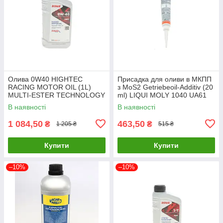
Олива 0W40 HIGHTEC
Присадка для оливи в МКПП
RACING MOTOR OIL (1L)
з MoS2 Getriebeoil-Additiv (20
MULTI-ESTER TECHNOLOGY
ml) LIQUI MOLY 1040 UA61
ROWE 20092-0010-99 UA61
В наявності
В наявності
1 084,50
463,50
₴
₴
1 205 ₴
515 ₴
Купити
Купити
–10%
–10%