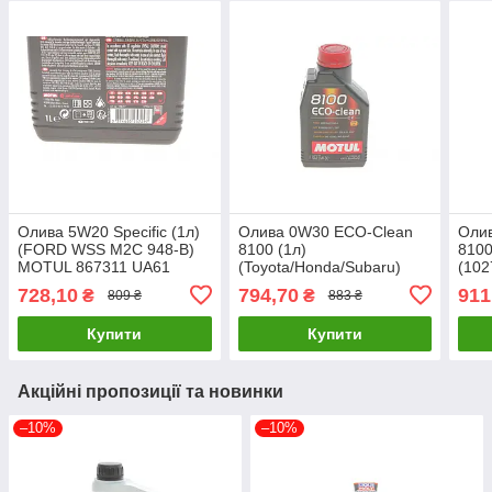
Олива 5W20 Specific (1л)
Олива 0W30 ECO-Clean
Оли
(FORD WSS M2C 948-B)
8100 (1л)
8100
MOTUL 867311 UA61
(Toyota/Honda/Subaru)
(10
102888 MOTUL 868011
UA6
728,10
794,70
911
₴
₴
809 ₴
883 ₴
UA61
Купити
Купити
Акційні пропозиції та новинки
–10%
–10%