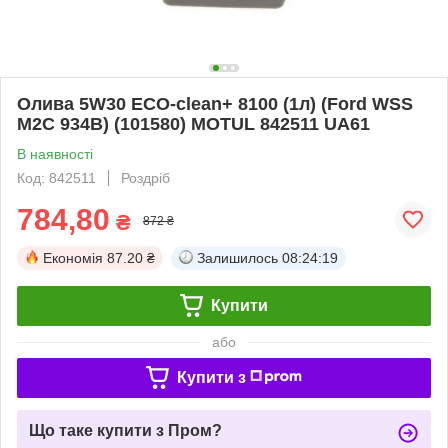
Олива 5W30 ECO-clean+ 8100 (1л) (Ford WSS
M2C 934B) (101580) MOTUL 842511 UA61
В наявності
Код: 842511
Роздріб
784,80
₴
872 ₴
Економія
87.20 ₴
Залишилось
08:24:18
Купити
або
Купити з
Що таке купити з Пром?