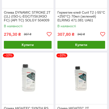
Олива DYNAMIC STROKE 2T
Герметик-клей Curil T2 (-55°C
(1L) (ISO-L-EGC/TISI/JASO
+250°C) 70мл (зелений)
FC) (API TC) SOLGY 504009
ELRING 471.081 UA61
UA61
В наявності
В наявності
276,30
307,80
₴
₴
307 ₴
342 ₴
Купити
Купити
–10%
–10%
Олива HIGHTEC SYNTH RS
Олива HIGHTEC 2T