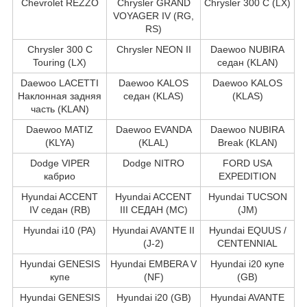
Chevrolet REZZO
Chrysler GRAND
Chrysler 300 C (LX)
VOYAGER IV (RG,
RS)
Chrysler 300 C
Chrysler NEON II
Daewoo NUBIRA
Touring (LX)
седан (KLAN)
Daewoo LACETTI
Daewoo KALOS
Daewoo KALOS
Наклонная задняя
седан (KLAS)
(KLAS)
часть (KLAN)
Daewoo MATIZ
Daewoo EVANDA
Daewoo NUBIRA
(KLYA)
(KLAL)
Break (KLAN)
Dodge VIPER
Dodge NITRO
FORD USA
кабрио
EXPEDITION
Hyundai ACCENT
Hyundai ACCENT
Hyundai TUCSON
IV седан (RB)
III СЕДАН (MC)
(JM)
Hyundai i10 (PA)
Hyundai AVANTE II
Hyundai EQUUS /
(J-2)
CENTENNIAL
Hyundai GENESIS
Hyundai EMBERA V
Hyundai i20 купе
купе
(NF)
(GB)
Hyundai GENESIS
Hyundai i20 (GB)
Hyundai AVANTE