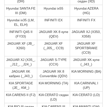
(DH)
седан (XD)
Hyundai SANTA FE
Hyundai ix55
Hyundai AZERA
III (DM)
(HG)
Hyundai ix35 (LM,
INFINITI EX
INFINITI FX
EL, ELH)
INFINITI Q45 II
JAGUAR XK 8 купе
JAGUAR XJ (X350,
(FY33)
(QEV)
X358)
JAGUAR XF (JB_,
JAGUAR XF
JAGUAR XF
X260)
(_J05_, CC9)
SPORTBRAKE
(CC9)
JAGUAR XJ (X35_,
JAGUAR S-TYPE
JAGUAR XK купе
_J12_, _J24_)
(CCX)
(_J43_)
JAGUAR XK
JAGUAR XK 8
KIA MORNING (BA)
кабрио (_J43_)
Convertible (QDV)
KIA SPORTAGE
KIA MORNING (TA)
KIA CARNIVAL I
(JE_, KM_)
(UP)
KIA CARENS II (FJ)
KIA CERATO седан
KIA CERATO (LD)
(LD)
KIA RIO III седан
KIA CARENS III
KIA AMANTI (GH)