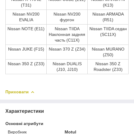
(T31)
(K13)
Nissan NV200
Nissan NV200
Nissan ARMADA
EVALIA
фургон
(R51)
Nissan NOTE (E11)
Nissan TIIDA
Nissan TIIDA седан
Наклонная задняя
(SC11X)
часть (C11X)
Nissan JUKE (F15)
Nissan 370 Z (Z34)
Nissan MURANO
(Z50)
Nissan 350 Z (Z33)
Nissan DUALIS
Nissan 350 Z
(J10, JJ10)
Roadster (Z33)
Приховати
Характеристики
Основні атрибути
Виробник
Motul