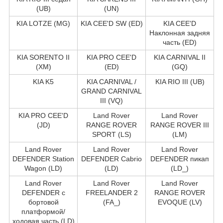
(UB)
(UN)
KIA LOTZE (MG)
KIA CEE'D SW (ED)
KIA CEE'D
Наклонная задняя
часть (ED)
KIA SORENTO II
KIA PRO CEE'D
KIA CARNIVAL II
(XM)
(ED)
(GQ)
KIA K5
KIA CARNIVAL /
KIA RIO III (UB)
GRAND CARNIVAL
III (VQ)
KIA PRO CEE'D
Land Rover
Land Rover
(JD)
RANGE ROVER
RANGE ROVER III
SPORT (LS)
(LM)
Land Rover
Land Rover
Land Rover
DEFENDER Station
DEFENDER Cabrio
DEFENDER пикап
Wagon (LD)
(LD)
(LD_)
Land Rover
Land Rover
Land Rover
DEFENDER c
FREELANDER 2
RANGE ROVER
бортовой
(FA_)
EVOQUE (LV)
платформой/
ходовая часть (LD)