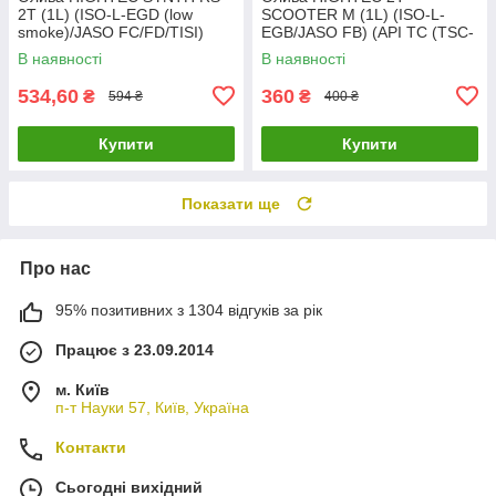
2T (1L) (ISO-L-EGD (low
SCOOTER M (1L) (ISO-L-
smoke)/JASO FC/FD/TISI)
EGB/JASO FB) (API TC (TSC-
(API TC (TSC-3) ROWE
3) ROWE 20031-0010-99
В наявності
В наявності
20032-0010-99 UA61
UA61
534,60
360
₴
₴
594 ₴
400 ₴
Купити
Купити
Показати ще
Про нас
95% позитивних з 1304 відгуків за рік
Працює з 23.09.2014
м. Київ
п-т Науки 57, Київ, Україна
Контакти
Сьогодні вихідний