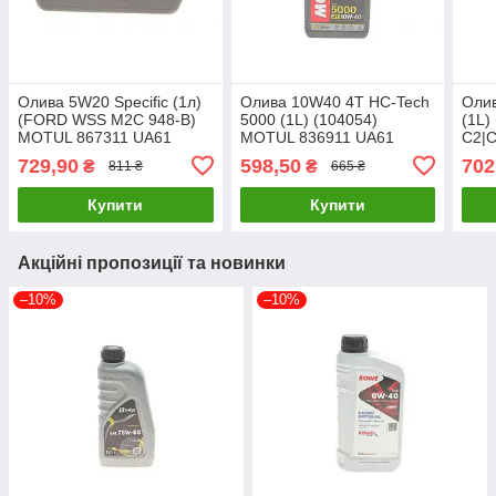
Олива 5W20 Specific (1л)
Олива 10W40 4T HC-Tech
Олив
(FORD WSS M2C 948-B)
5000 (1L) (104054)
(1L)
MOTUL 867311 UA61
MOTUL 836911 UA61
C2|C
841
729,90
598,50
702
₴
₴
811 ₴
665 ₴
Купити
Купити
Акційні пропозиції та новинки
–10%
–10%