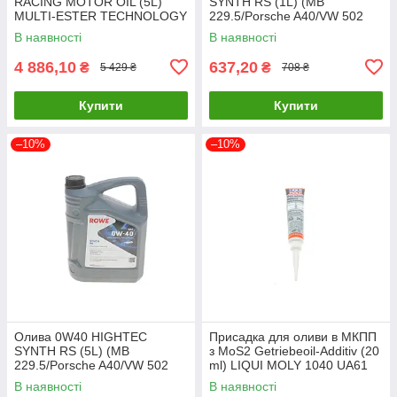
RACING MOTOR OIL (5L)
SYNTH RS (1L) (MB
MULTI-ESTER TECHNOLOGY
229.5/Porsche A40/VW 502
ROWE 20092-0050-99 UA61
00/505 00) (ACEA A3/B4) (API
В наявності
В наявності
20020-0010-99 UA61
4 886,10
637,20
₴
₴
5 429 ₴
708 ₴
Купити
Купити
–10%
–10%
Олива 0W40 HIGHTEC
Присадка для оливи в МКПП
SYNTH RS (5L) (MB
з MoS2 Getriebeoil-Additiv (20
229.5/Porsche A40/VW 502
ml) LIQUI MOLY 1040 UA61
00/505 00) (ACEA A3/B4) (API
В наявності
В наявності
20020-0050-99 UA61