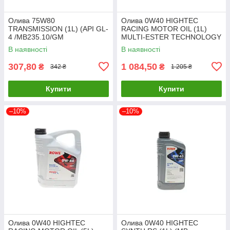
Олива 75W80
Олива 0W40 HIGHTEC
TRANSMISSION (1L) (API GL-
RACING MOTOR OIL (1L)
4 /MB235.10/GM
MULTI-ESTER TECHNOLOGY
1940182/FORD WSD
ROWE 20092-0010-99 UA61
В наявності
В наявності
M2C200-D) SOLGY 504035
UA61
307,80
1 084,50
₴
₴
342 ₴
1 205 ₴
Купити
Купити
–10%
–10%
Олива 0W40 HIGHTEC
Олива 0W40 HIGHTEC