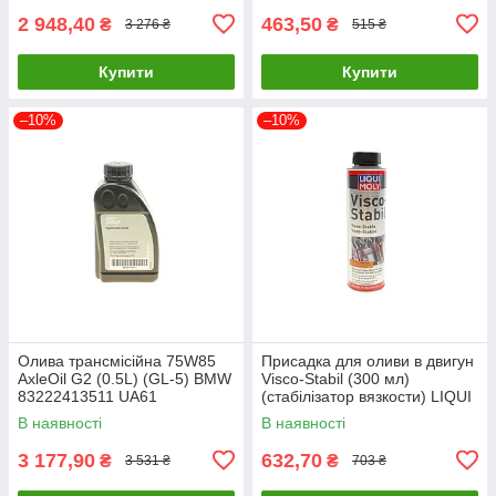
2 948,40
463,50
₴
₴
3 276 ₴
515 ₴
Купити
Купити
–10%
–10%
Олива трансмісійна 75W85
Присадка для оливи в двигун
AxleOil G2 (0.5L) (GL-5) BMW
Visco-Stabil (300 мл)
83222413511 UA61
(cтабілізатор вязкости) LIQUI
MOLY 1017 UA61
В наявності
В наявності
3 177,90
632,70
₴
₴
3 531 ₴
703 ₴