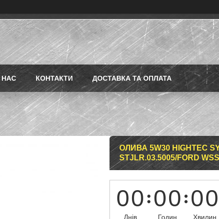
 НАС
КОНТАКТИ
ДОСТАВКА ТА ОПЛАТА
ОЛИВА 5W30 HIGHTEC SY
STJLR.03.5005/FORD WSS
0
0
0
0
0
0
Днів
Годин
Хвилин