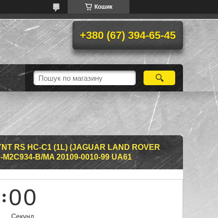
Кошик
+380 (67) 394-65-45
NT RS HC-C1 (1L) (JAGUAR LAND ROVER
-M2C934-B/MA 20109-0010-99 UA61
0
0
Секунд