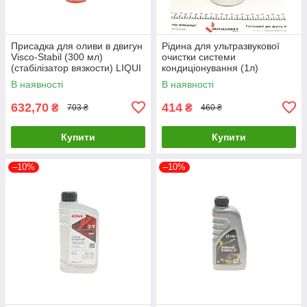
Присадка для оливи в двигун
Рідина для ультразвукової
Visco-Stabil (300 мл)
очистки системи
(cтабілізатор вязкости) LIQUI
кондиціонування (1л)
MOLY 1017 UA61
MAGNETI MARELLI
В наявності
В наявності
007950025490 UA61
632,70
414
₴
₴
703 ₴
460 ₴
Купити
Купити
–10%
–10%