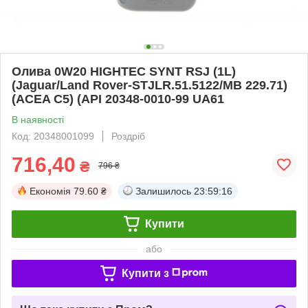
Олива 0W20 HIGHTEC SYNT RSJ (1L)
(Jaguar/Land Rover-STJLR.51.5122/MB 229.71)
(ACEA C5) (API 20348-0010-99 UA61
В наявності
Код: 20348001099
Роздріб
716,40
₴
796 ₴
Економія
79.60 ₴
Залишилось
23:59:16
Купити
або
Купити з