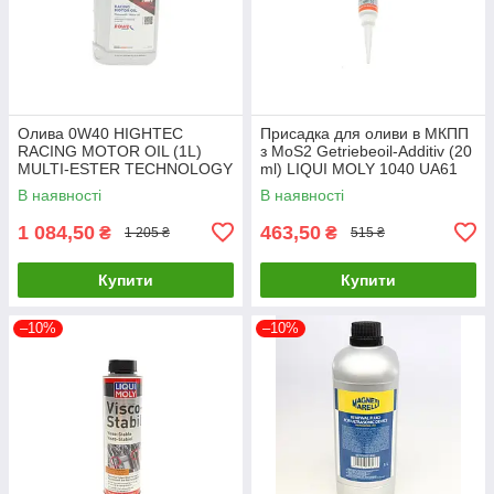
Олива 0W40 HIGHTEC
Присадка для оливи в МКПП
RACING MOTOR OIL (1L)
з MoS2 Getriebeoil-Additiv (20
MULTI-ESTER TECHNOLOGY
ml) LIQUI MOLY 1040 UA61
ROWE 20092-0010-99 UA61
В наявності
В наявності
1 084,50
463,50
₴
₴
1 205 ₴
515 ₴
Купити
Купити
–10%
–10%