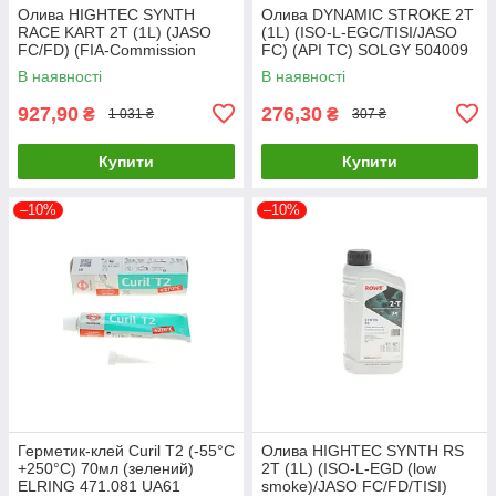
Олива HIGHTEC SYNTH
Олива DYNAMIC STROKE 2T
RACE KART 2T (1L) (JASO
(1L) (ISO-L-EGC/TISI/JASO
FC/FD) (FIA-Commission
FC) (API TC) SOLGY 504009
Internationale de Karti 20107-
UA61
В наявності
В наявності
0010-99 UA61
927,90
276,30
₴
₴
1 031 ₴
307 ₴
Купити
Купити
–10%
–10%
Герметик-клей Curil T2 (-55°C
Олива HIGHTEC SYNTH RS
+250°C) 70мл (зелений)
2T (1L) (ISO-L-EGD (low
ELRING 471.081 UA61
smoke)/JASO FC/FD/TISI)