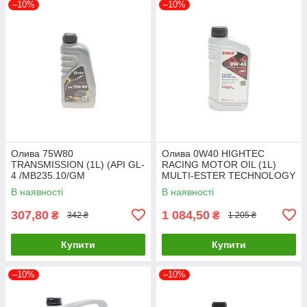
–10%
–10%
Олива 75W80
Олива 0W40 HIGHTEC
TRANSMISSION (1L) (API GL-
RACING MOTOR OIL (1L)
4 /MB235.10/GM
MULTI-ESTER TECHNOLOGY
1940182/FORD WSD
ROWE 20092-0010-99 UA61
В наявності
В наявності
M2C200-D) SOLGY 504035
UA61
307,80
1 084,50
₴
₴
342 ₴
1 205 ₴
Купити
Купити
–10%
–10%