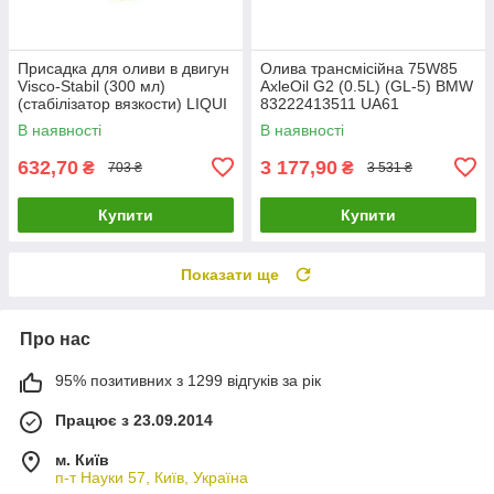
Присадка для оливи в двигун
Олива трансмісійна 75W85
Visco-Stabil (300 мл)
AxleOil G2 (0.5L) (GL-5) BMW
(cтабілізатор вязкости) LIQUI
83222413511 UA61
MOLY 1017 UA61
В наявності
В наявності
632,70
3 177,90
₴
₴
703 ₴
3 531 ₴
Купити
Купити
Показати ще
Про нас
95% позитивних з 1299 відгуків за рік
Працює з 23.09.2014
м. Київ
п-т Науки 57, Київ, Україна