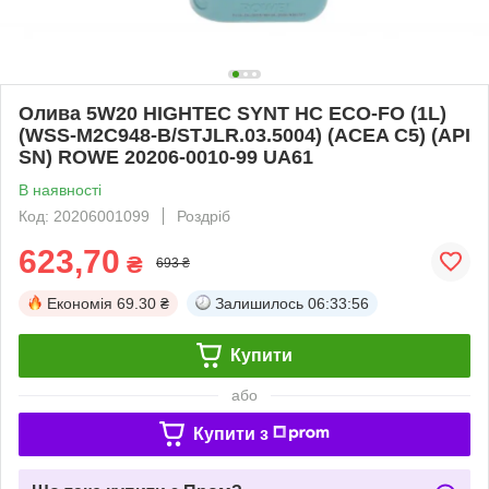
Олива 5W20 HIGHTEC SYNT HC ECO-FO (1L)
(WSS-M2C948-B/STJLR.03.5004) (ACEA C5) (API
SN) ROWE 20206-0010-99 UA61
В наявності
Код: 20206001099
Роздріб
623,70
₴
693 ₴
Економія
69.30 ₴
Залишилось
06:33:56
Купити
або
Купити з