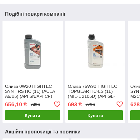
Подібні товари компанії
Олива 0W20 HIGHTEC
Олива 75W90 HIGHTEC
Оли
SYNT RS HC (1L) (ACEA
TOPGEAR HC-LS (1L)
SYNT
A5/B5) (API SN/API CF)
(MIL-L 2105D) (API GL-
M2C9
ROWE 20134-0010-99
4/GL-5/GL-5 LS) ROWE
A1/M
656,10
693
628
₴
₴
729 ₴
770 ₴
UA61
25004-0010-99 UA61
(API
99 
Купити
Купити
Акційні пропозиції та новинки