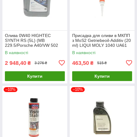
Олива 0W40 HIGHTEC
Присадка для оливи в МКПП
SYNTH RS (5L) (MB
з MoS2 Getriebeoil-Additiv (20
229.5/Porsche A40/VW 502
ml) LIQUI MOLY 1040 UA61
00/505 00) (ACEA A3/B4) (API
В наявності
В наявності
20020-0050-99 UA61
2 948,40
463,50
₴
₴
3 276 ₴
515 ₴
Купити
Купити
–10%
–10%