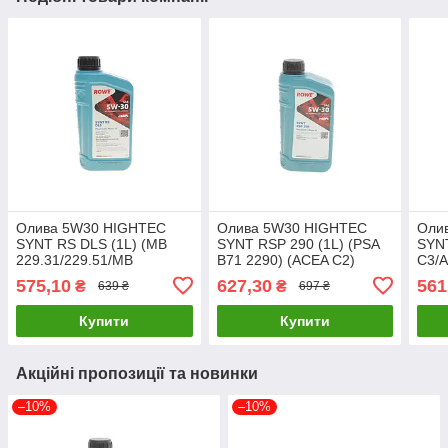
Олива 5W30 HIGHTEC
Олива 5W30 HIGHTEC
Оли
SYNT RS DLS (1L) (MB
SYNT RSP 290 (1L) (PSA
SYNT
229.31/229.51/MB
B71 2290) (ACEA C2)
C3/A
229.52/BMW LL-04) (ACEA
ROWE 20114-0010-99
0010
575,10
627,30
561
₴
₴
639 ₴
697 ₴
C2,C3/API 20118-0010-99
UA61
UA61
Купити
Купити
Акційні пропозиції та новинки
–10%
–10%