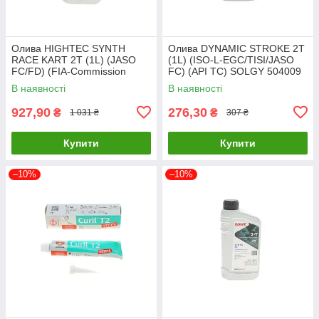
Олива HIGHTEC SYNTH
Олива DYNAMIC STROKE 2T
RACE KART 2T (1L) (JASO
(1L) (ISO-L-EGC/TISI/JASO
FC/FD) (FIA-Commission
FC) (API TC) SOLGY 504009
Internationale de Karti 20107-
UA61
В наявності
В наявності
0010-99 UA61
927,90
276,30
₴
₴
1 031 ₴
307 ₴
Купити
Купити
–10%
–10%