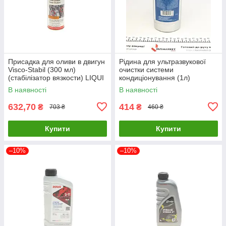
Присадка для оливи в двигун
Рідина для ультразвукової
Visco-Stabil (300 мл)
очистки системи
(cтабілізатор вязкости) LIQUI
кондиціонування (1л)
MOLY 1017 UA61
MAGNETI MARELLI
В наявності
В наявності
007950025490 UA61
632,70
414
₴
₴
703 ₴
460 ₴
Купити
Купити
–10%
–10%