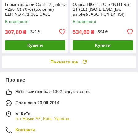
Герметик-клей Curil T2 (-55°C
Олива HIGHTEC SYNTH RS
+250°C) 70мл (зелений)
2T (1L) (ISO-L-EGD (low
ELRING 471.081 UA61
smoke)/JASO FC/FD/TISI)
(API TC (TSC-3) ROWE
В наявності
В наявності
20032-0010-99 UA61
307,80
534,60
₴
₴
342 ₴
594 ₴
Купити
Купити
Показати ще
Про нас
95% позитивних з 1302 відгуків за рік
Працює з 23.09.2014
м. Київ
п-т Науки 57, Київ, Україна
Контакти