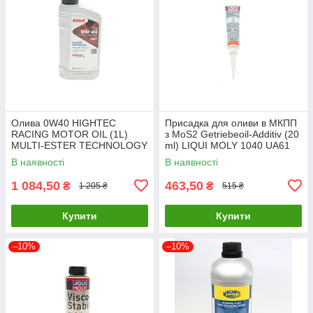
Олива 0W40 HIGHTEC
Присадка для оливи в МКПП
RACING MOTOR OIL (1L)
з MoS2 Getriebeoil-Additiv (20
MULTI-ESTER TECHNOLOGY
ml) LIQUI MOLY 1040 UA61
ROWE 20092-0010-99 UA61
В наявності
В наявності
1 084,50
463,50
₴
₴
1 205 ₴
515 ₴
Купити
Купити
–10%
–10%