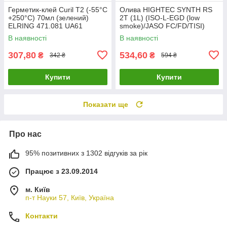
Герметик-клей Curil T2 (-55°C
Олива HIGHTEC SYNTH RS
+250°C) 70мл (зелений)
2T (1L) (ISO-L-EGD (low
ELRING 471.081 UA61
smoke)/JASO FC/FD/TISI)
(API TC (TSC-3) ROWE
В наявності
В наявності
20032-0010-99 UA61
307,80
534,60
₴
₴
342 ₴
594 ₴
Купити
Купити
Показати ще
Про нас
95% позитивних з 1302 відгуків за рік
Працює з 23.09.2014
м. Київ
п-т Науки 57, Київ, Україна
Контакти