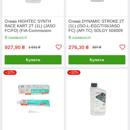
Олива HIGHTEC SYNTH
Олива DYNAMIC STROKE 2T
RACE KART 2T (1L) (JASO
(1L) (ISO-L-EGC/TISI/JASO
FC/FD) (FIA-Commission
FC) (API TC) SOLGY 504009
Internationale de Karti 20107-
UA61
В наявності
В наявності
0010-99 UA61
927,90
276,30
₴
₴
1 031 ₴
307 ₴
Купити
Купити
–10%
–10%