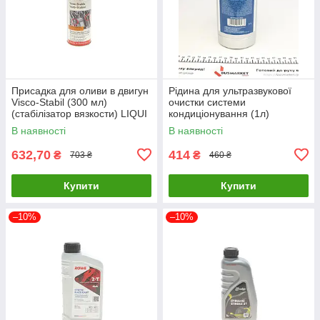
Присадка для оливи в двигун
Рідина для ультразвукової
Visco-Stabil (300 мл)
очистки системи
(cтабілізатор вязкости) LIQUI
кондиціонування (1л)
MOLY 1017 UA61
MAGNETI MARELLI
В наявності
В наявності
007950025490 UA61
632,70
414
₴
₴
703 ₴
460 ₴
Купити
Купити
–10%
–10%