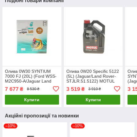
Подібні товари компанії
Олива 0W30 SYNTIUM
Олива 0W20 Specific 5122
Оли
7000 FJ (20L) (Ford WSS-
(5L) (Jaguar/Land Rover-
SYNT
M2C950-A/Jaguar Land
STJLR.51.5122) MOTUL
(Jag
Rover STJLR.03.5007)
867606 UA61
STJ
7 677
3 519
3 1
₴
₴
8 530 ₴
3 910 ₴
(ACEA C2) 70670RY1EU
229.
UA61
2034
Купити
Купити
Акційні пропозиції та новинки
–10%
–10%