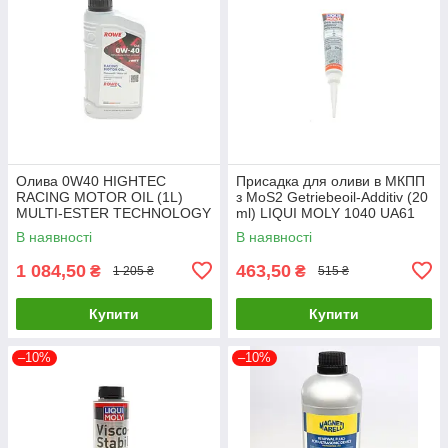
Олива 0W40 HIGHTEC
Присадка для оливи в МКПП
RACING MOTOR OIL (1L)
з MoS2 Getriebeoil-Additiv (20
MULTI-ESTER TECHNOLOGY
ml) LIQUI MOLY 1040 UA61
ROWE 20092-0010-99 UA61
В наявності
В наявності
1 084,50
463,50
₴
₴
1 205 ₴
515 ₴
Купити
Купити
–10%
–10%