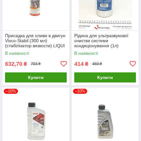
Присадка для оливи в двигун
Рідина для ультразвукової
Visco-Stabil (300 мл)
очистки системи
(cтабілізатор вязкости) LIQUI
кондиціонування (1л)
MOLY 1017 UA61
MAGNETI MARELLI
В наявності
В наявності
007950025490 UA61
632,70
414
₴
₴
703 ₴
460 ₴
Купити
Купити
–10%
–10%