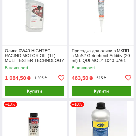
Олива 0W40 HIGHTEC
Присадка для оливи в МКПП
RACING MOTOR OIL (1L)
з MoS2 Getriebeoil-Additiv (20
MULTI-ESTER TECHNOLOGY
ml) LIQUI MOLY 1040 UA61
ROWE 20092-0010-99 UA61
В наявності
В наявності
1 084,50
463,50
₴
₴
1 205 ₴
515 ₴
Купити
Купити
–10%
–10%