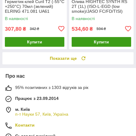
Герметик-клей Curil T2 (-55°C
Олива HIGHTEC SYNTH RS
+250°C) 70мл (зелений)
2T (1L) (ISO-L-EGD (low
ELRING 471.081 UA61
smoke)/JASO FC/FD/TISI)
(API TC (TSC-3) ROWE
В наявності
В наявності
20032-0010-99 UA61
307,80
534,60
₴
₴
342 ₴
594 ₴
Купити
Купити
Показати ще
Про нас
95% позитивних з 1303 відгуків за рік
Працює з 23.09.2014
м. Київ
п-т Науки 57, Київ, Україна
Контакти
Сьогодні вихідний