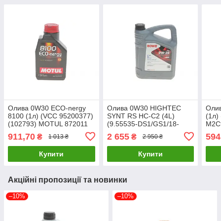
Олива 0W30 ECO-nergy
Олива 0W30 HIGHTEC
Олив
8100 (1л) (VCC 95200377)
SYNT RS HC-C2 (4L)
(1л)
(102793) MOTUL 872011
(9.55535-DS1/GS1/18-
M2C
UA61
1811 SC1 LV/PSA B71
TOT
911,70
2 655
594
₴
₴
1 013 ₴
2 950 ₴
2312) (ACEA C 20247-
0040-99 UA61
Купити
Купити
Акційні пропозиції та новинки
–10%
–10%