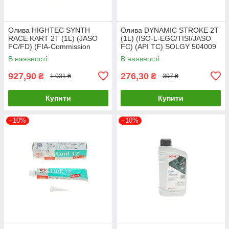
Олива HIGHTEC SYNTH
Олива DYNAMIC STROKE 2T
RACE KART 2T (1L) (JASO
(1L) (ISO-L-EGC/TISI/JASO
FC/FD) (FIA-Commission
FC) (API TC) SOLGY 504009
Internationale de Karti 20107-
UA61
В наявності
В наявності
0010-99 UA61
927,90
276,30
₴
₴
1 031 ₴
307 ₴
Купити
Купити
–10%
–10%