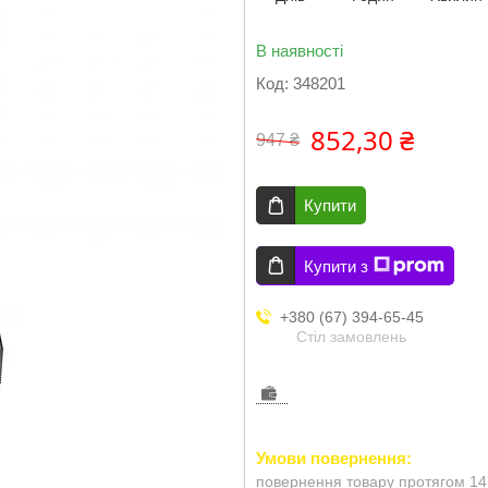
В наявності
Код:
348201
852,30 ₴
947 ₴
Купити
Купити з
+380 (67) 394-65-45
Стіл замовлень
повернення товару протягом 14