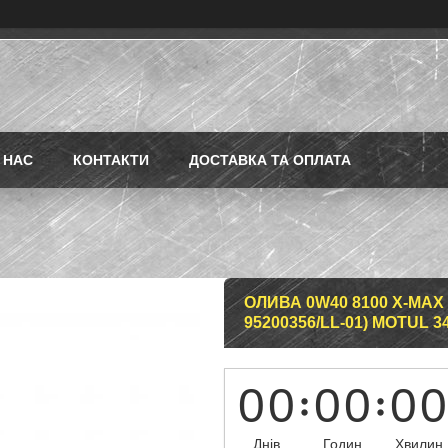
 НАС
КОНТАКТИ
ДОСТАВКА ТА ОПЛАТА
ОЛИВА 0W40 8100 X-MAX (
95200356/LL-01) MOTUL 3
0
0
0
0
0
0
Днів
Годин
Хвилин