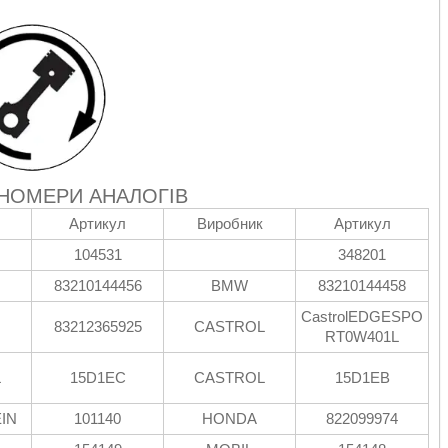
 НОМЕРИ АНАЛОГІВ
Артикул
Виробник
Артикул
104531
348201
83210144456
BMW
83210144458
CastrolEDGESPO
83212365925
CASTROL
RT0W401L
L
15D1EC
CASTROL
15D1EB
EIN
101140
HONDA
822099974