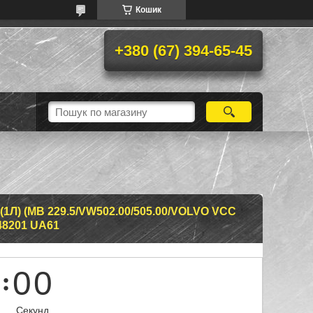
Кошик
+380 (67) 394-65-45
1Л) (MB 229.5/VW502.00/505.00/VOLVO VCC
48201 UA61
0
0
Секунд