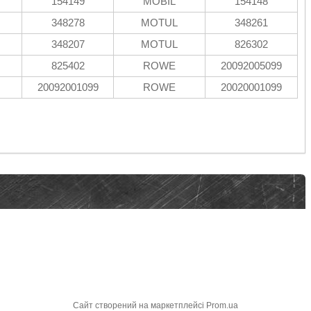
154149
MOBIL
154148
348278
MOTUL
348261
348207
MOTUL
826302
825402
ROWE
20092005099
20092001099
ROWE
20020001099
Сайт створений на маркетплейсі
Prom.ua