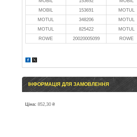
MOBIL
153692
MOBIL
MOBIL
153691
MOTUL
MOTUL
348206
MOTUL
MOTUL
825422
MOTUL
ROWE
20020005099
ROWE
ІНФОРМАЦІЯ ДЛЯ ЗАМОВЛЕННЯ
Ціна:
852,30 ₴