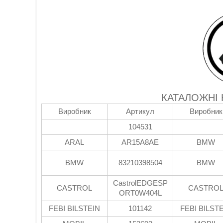
КАТАЛОЖНІ
Виробник
Артикул
Виробник
104531
ARAL
AR15A8AE
BMW
BMW
83210398504
BMW
CastrolEDGESP
CASTROL
CASTRO
ORT0W404L
FEBI BILSTEIN
101142
FEBI BILST