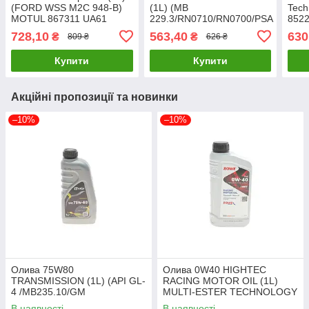
(FORD WSS M2C 948-B)
(1L) (MB
Tech
MOTUL 867311 UA61
229.3/RN0710/RN0700/PSA
852
B71 2300/VW 501
728,10
563,40
630
₴
₴
809 ₴
626 ₴
01/VW505 00) (113058)
MOTUL 387801 UA61
Купити
Купити
Акційні пропозиції та новинки
–10%
–10%
Олива 75W80
Олива 0W40 HIGHTEC
TRANSMISSION (1L) (API GL-
RACING MOTOR OIL (1L)
4 /MB235.10/GM
MULTI-ESTER TECHNOLOGY
1940182/FORD WSD
ROWE 20092-0010-99 UA61
В наявності
В наявності