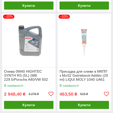
Купити
Купити
–10%
–10%
Олива 0W40 HIGHTEC
Присадка для оливи в МКПП
SYNTH RS (5L) (MB
з MoS2 Getriebeoil-Additiv (20
229.5/Porsche A40/VW 502
ml) LIQUI MOLY 1040 UA61
00/505 00) (ACEA A3/B4) (API
В наявності
В наявності
20020-0050-99 UA61
2 948,40
463,50
₴
₴
3 276 ₴
515 ₴
Купити
Купити