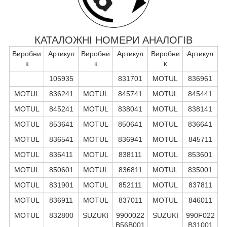
КАТАЛОЖНІ НОМЕРИ АНАЛОГІВ
Виробни
Артикул
Виробни
Артикул
Виробни
Артикул
к
к
к
105935
831701
MOTUL
836961
MOTUL
836241
MOTUL
845741
MOTUL
845441
MOTUL
845241
MOTUL
838041
MOTUL
838141
MOTUL
853641
MOTUL
850641
MOTUL
836641
MOTUL
836541
MOTUL
836941
MOTUL
845711
MOTUL
836411
MOTUL
838111
MOTUL
853601
MOTUL
850601
MOTUL
836811
MOTUL
835001
MOTUL
831901
MOTUL
852111
MOTUL
837811
MOTUL
836911
MOTUL
837011
MOTUL
846011
MOTUL
832800
SUZUKI
9900022
SUZUKI
990F022
B56B001
B31001