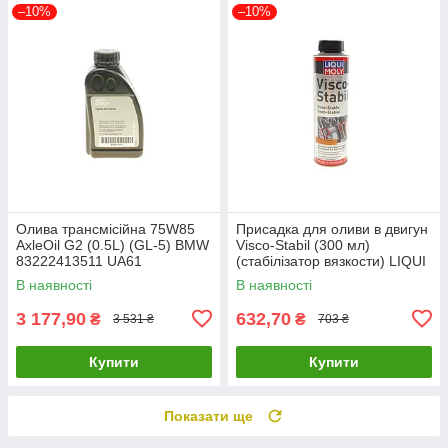
–10%
–10%
Олива трансмісійна 75W85
Присадка для оливи в двигун
AxleOil G2 (0.5L) (GL-5) BMW
Visco-Stabil (300 мл)
83222413511 UA61
(cтабілізатор вязкости) LIQUI
MOLY 1017 UA61
В наявності
В наявності
3 177,90
632,70
₴
₴
3 531 ₴
703 ₴
Купити
Купити
Показати ще