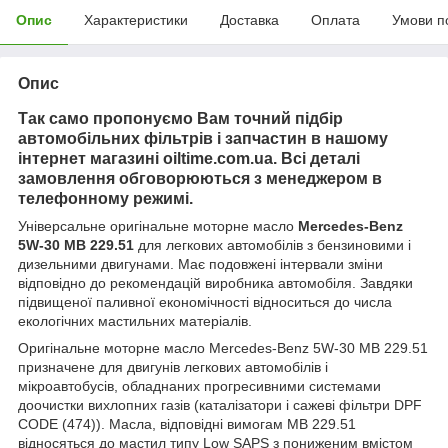
Опис
Характеристики
Доставка
Оплата
Умови п
Опис
Так само пропонуємо Вам точний підбір
автомобільних фільтрів і запчастин в нашому
інтернет магазині oiltime.com.ua. Всі деталі
замовлення обговорюються з менеджером в
телефонному режимі.
Універсальне оригінальне моторне масло
Mercedes-Benz
5W-30 MB 229.51
для легкових автомобілів з бензиновими і
дизельними двигунами. Має подовжені інтервали зміни
відповідно до рекомендацій виробника автомобіля. Завдяки
підвищеної паливної економічності відноситься до числа
екологічних мастильних матеріалів.
Оригінальне моторне масло Mercedes-Benz 5W-30 MB 229.51
призначене для двигунів легкових автомобілів і
мікроавтобусів, обладнаних прогресивними системами
доочистки вихлопних газів (каталізатори і сажеві фільтри DPF
CODE (474)). Масла, відповідні вимогам MB 229.51
відносяться до мастил типу Low SAPS з пониженим вмістом