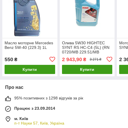
Масло моторне Mercedes
Олива 5W30 HIGHTEC
Мот
Benz 5W-40 (229.3) 1L
SYNT RS HC-C4 (5L) (RN
SYN
0720/MB 229.51/MB
226.51) (ACEA C3,C4)
550
2 943,90
2 3
₴
₴
3 271 ₴
ROWE 20121-0050-99
UA61
Купити
Купити
Про нас
95% позитивних з 1298 відгуків за рік
Працює з 23.09.2014
м. Київ
п-т Науки 57, Київ, Україна