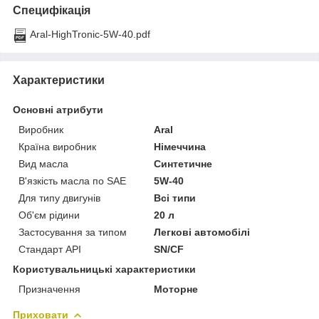
Специфікація
Aral-HighTronic-5W-40.pdf
Характеристики
Основні атрибути
Виробник
Aral
Країна виробник
Німеччина
Вид масла
Синтетичне
В'язкість масла по SAE
5W-40
Для типу двигунів
Всі типи
Об'єм рідини
20 л
Застосування за типом
Легкові автомобілі
Стандарт API
SN/CF
Користувальницькі характеристики
Призначення
Моторне
Приховати