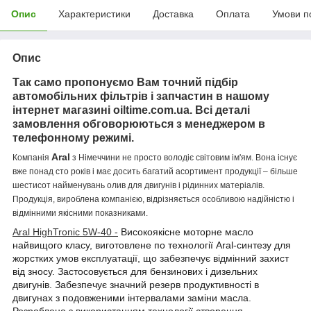
Опис
Характеристики
Доставка
Оплата
Умови п
Опис
Так само пропонуємо Вам точний підбір
автомобільних фільтрів і запчастин в нашому
інтернет магазині oiltime.com.ua. Всі деталі
замовлення обговорюються з менеджером в
телефонному режимі.
Aral
Компанія
з Німеччини не просто володіє світовим ім'ям. Вона існує
вже понад сто років і має досить багатий асортимент продукції – більше
шестисот найменувань олив для двигунів і рідинних матеріалів.
Продукція, вироблена компанією, відрізняється особливою надійністю і
відмінними якісними показниками.
Aral HighTronic 5W-40 -
Високоякісне моторне масло
найвищого класу, виготовлене по технології Aral-синтезу для
жорстких умов експлуатації, що забезпечує відмінний захист
від зносу.
Застосовується для бензинових і дизельних
двигунів.
Забезпечує значний резерв продуктивності в
двигунах з подовженими інтервалами заміни масла.
Розроблено з використанням технології створення