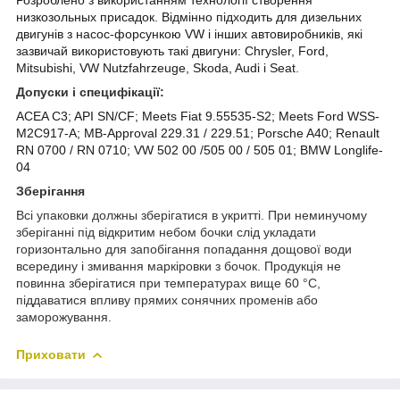
низкозольных присадок.
Відмінно підходить для дизельних
двигунів з насос-форсункою VW і інших автовиробників, які
зазвичай використовують такі двигуни:
Chrysler, Ford,
Mitsubishi, VW Nutzfahrzeuge, Skoda, Audi і Seat.
Допуски і специфікації:
ACEA C3; API SN/CF; Meets Fiat 9.55535-S2; Meets Ford WSS-
M2C917-A; MB-Approval 229.31 / 229.51; Porsche A40; Renault
RN 0700 / RN 0710; VW 502 00 /505 00 / 505 01;
BMW Longlife-
04
Зберігання
Всі упаковки д
олжны зберігатися в укритті. При неминучому
зберіганні під відкритим небом бочки слід укладати
горизонтально для запобігання попадання дощової води
всередину і змивання маркіровки з бочок. Продукція не
повинна зберігатися при температурах вище 60 °С,
піддаватися впливу прямих сонячних променів або
заморожування.
Приховати