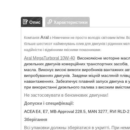
Опис
Характеристики
Aral
Компанія
з Німеччини не просто володіє світовим ім'ям. Во
більше шестисот найменувань олив для двигунів і рідинних мат
надійністю і відмінними якісними показниками.
Aral MegaTurboral 10W-40
Високоякісне моторне масл
дизельних двигунів
комерційних транспортних засобів,
масла. Виконує високі
вимоги виробників вантажних авт
випробуваннях двигунів.
Завдяки міцній масляній плівц
навантаженнях.
Забезпечує плавний запуск двигуна в 
при використанні дизельного палива з високим вмістом
Не застосовувати в бензинових двигунах!
Допуски і специфікації:
ACEA E4, E7,
MB-Approval 228.5,
MAN 3277,
RVI RLD-
Зберігання
Всі упаковки д
олжны зберігатися в укритті. При нем