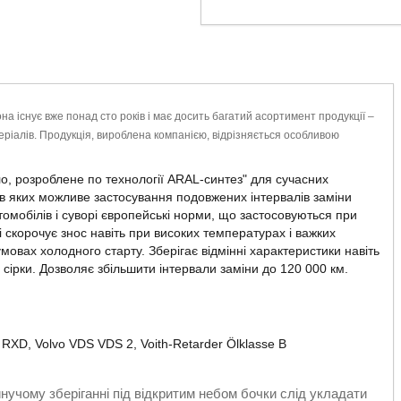
на існує вже понад сто років і має досить багатий асортимент продукції –
еріалів. Продукція, вироблена компанією, відрізняється особливою
о, розроблене по технології ARAL-синтез" для сучасних
 в яких можливе застосування подовжених інтервалів заміни
омобілів і суворі європейські норми, що застосовуються при
і скорочує знос навіть при високих температурах і важких
умовах холодного старту.
Зберігає відмінні характеристики навіть
 сірки.
Дозволяє збільшити інтервали заміни до 120 000 км.
2 RXD,
Volvo VDS VDS 2,
Voith-Retarder Ölklasse B
инучому зберіганні під відкритим небом бочки слід укладати