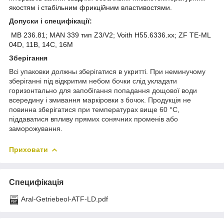
якостям і стабільним фрикційним властивостями.
Допуски і специфікації:
MB 236.81; MAN 339 тип Z3/V2; Voith H55.6336.xx; ZF TE-ML
04D, 11B, 14C, 16M
Зберігання
Всі упаковки д
олжны зберігатися в укритті. При неминучому
зберіганні під відкритим небом бочки слід укладати
горизонтально для запобігання попадання дощової води
всередину і змивання маркіровки з бочок. Продукція не
повинна зберігатися при температурах вище 60 °С,
піддаватися впливу прямих сонячних променів або
заморожування.
Приховати
Специфікація
Aral-Getriebeol-ATF-LD.pdf