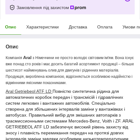
Замовлення під захистом
Опис
Характеристики
Доставка
Оплата
Умови п
Опис
Aral
Компанія
з Німеччини не просто володіє світовим ім'ям. Вона існує
вже понад сто років і має досить багатий асортимент продукції – більше
шестисот найменувань олив для двигунів і рідинних матеріалів.
Продукція, вироблена компанією, відрізняється особливою надійністю і
відмінними якісними показниками.
Aral Getriebeol ATF LD
Повністю синтетична рідина для
автоматичних коробок передач і трансмісій і гідравлічних
систем легкових і вантажних автомобілів. Спеціально
створена для збільшених інтервалів заміни у вантажівках і
автобусах. Правильний вибір для змішаних автопарків з
трасмиссионными системами Mercedes-Benz, Voith і ZF. ARAL
GETRIEBEOL ATF LD забезпечує високий рівень захисту від
зносу і плавність перемикання передач на протязі довгих
інтервалів заміни завдяки особливим низькотемпературним