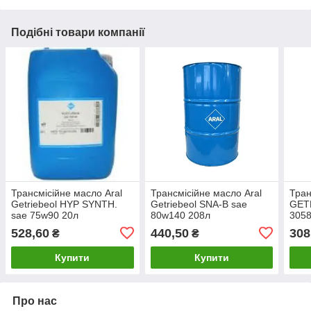
Подібні товари компанії
Трансмісійне масло Aral
Трансмісійне масло Aral
Тран
Getriebeol HYP SYNTH.
Getriebeol SNA-B sae
GET
sae 75w90 20л
80w140 208л
3058
528,60
440,50
308
₴
₴
Купити
Купити
Про нас