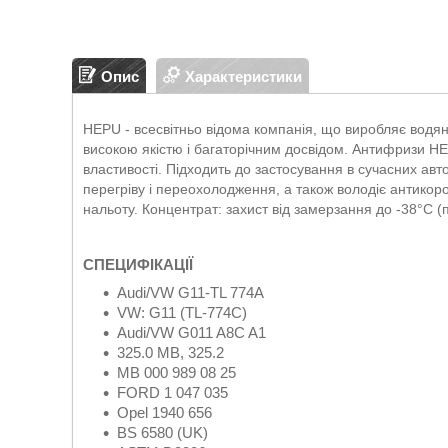
Опис
Характеристики
HEPU - всесвітньо відома компанія, що виробляє водя
високою якістю і багаторічним досвідом. Антифризи HE
властивості. Підходить до застосування в сучасних ав
перегріву і переохолодження, а також володіє антико
нальоту.
Концентрат: захист від замерзання до -38°C (
СПЕЦИФІКАЦІЇ
Audi/VW G11-TL 774A
VW: G11 (TL-774C)
Audi/VW G011 A8C A1
325.0 MB, 325.2
MB 000 989 08 25
FORD 1 047 035
Opel 1940 656
BS 6580 (UK)